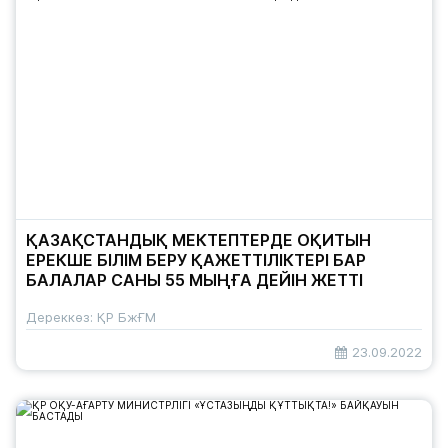
ҚАЗАҚСТАНДЫҚ МЕКТЕПТЕРДЕ ОҚИТЫН
ЕРЕКШЕ БІЛІМ БЕРУ ҚАЖЕТТІЛІКТЕРІ БАР
БАЛАЛАР САНЫ 55 МЫҢҒА ДЕЙІН ЖЕТТІ
Дереккөз: ҚР БжҒМ
23.09.2022