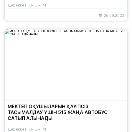
Дереккөз: ҚР БжҒМ
26.09.2022
МЕКТЕП ОҚУШЫЛАРЫН ҚАУІПСІЗ
ТАСЫМАЛДАУ ҮШІН 515 ЖАҢА АВТОБУС
САТЫП АЛЫНАДЫ
Дереккөз: ҚР БжҒМ