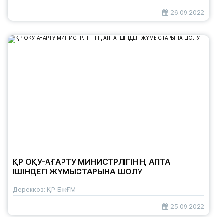
26.09.2022
ҚР ОҚУ-АҒАРТУ МИНИСТРЛІГІНІҢ АПТА
ІШІНДЕГІ ЖҰМЫСТАРЫНА ШОЛУ
Дереккөз: ҚР БжҒМ
25.09.2022