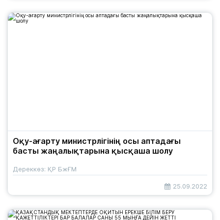
Оқу-ағарту министрлігінің осы аптадағы
басты жаңалықтарына қысқаша шолу
Дереккөз: ҚР БжҒМ
25.09.2022