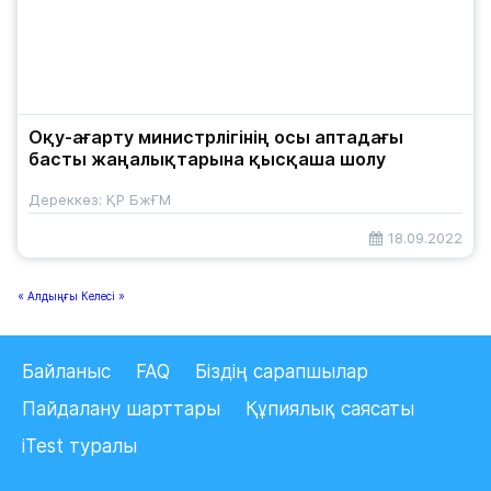
Оқу-ағарту министрлігінің осы аптадағы
басты жаңалықтарына қысқаша шолу
Дереккөз: ҚР БжҒМ
18.09.2022
« Алдыңғы
Келесі »
Байланыс
FAQ
Біздің сарапшылар
Пайдалану шарттары
Құпиялық саясаты
iTest туралы