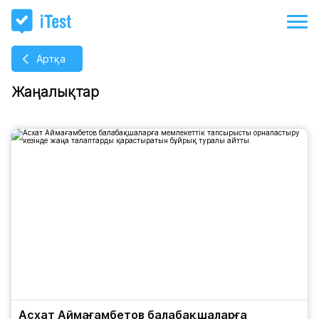
Артқа
Жаңалықтар
Асхат Аймағамбетов балабақшаларға