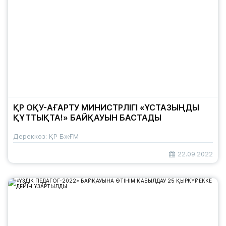
ҚР ОҚУ-АҒАРТУ МИНИСТРЛІГІ «ҰСТАЗЫҢДЫ
ҚҰТТЫҚТА!» БАЙҚАУЫН БАСТАДЫ
Дереккөз: ҚР БжҒМ
22.09.2022