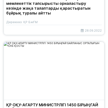
мемлекеттік тапсырысты орналастыру
кезінде жаңа талаптарды қарастыратын
бұйрық туралы айтты
Дереккөз: ҚР БжҒМ
28.09.2022
ҚР ОҚУ-АҒАРТУ МИНИСТРЛІГІ 1450 БІРЫҢҒАЙ