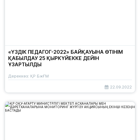
«ҮЗДІК ПЕДАГОГ-2022» БАЙҚАУЫНА ӨТІНІМ
ҚАБЫЛДАУ 25 ҚЫРКҮЙЕККЕ ДЕЙІН
ҰЗАРТЫЛДЫ
Дереккөз: ҚР БжҒМ
22.09.2022