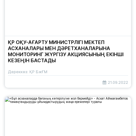
ҚР ОҚУ-АҒАРТУ МИНИСТРЛІГІ МЕКТЕП
АСХАНАЛАРЫ МЕН ДӘРЕТХАНАЛАРЫНА
МОНИТОРИНГ ЖҮРГІЗУ АКЦИЯСЫНЫҢ ЕКІНШІ
КЕЗЕҢІН БАСТАДЫ
Дереккөз: ҚР БжҒМ
21.09.2022