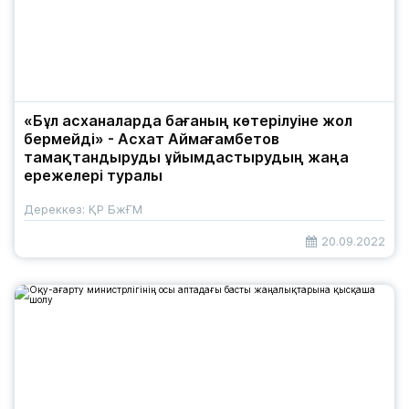
«Бұл асханаларда бағаның көтерілуіне жол
бермейді» - Асхат Аймағамбетов
тамақтандыруды ұйымдастырудың жаңа
ережелері туралы
Дереккөз: ҚР БжҒМ
20.09.2022