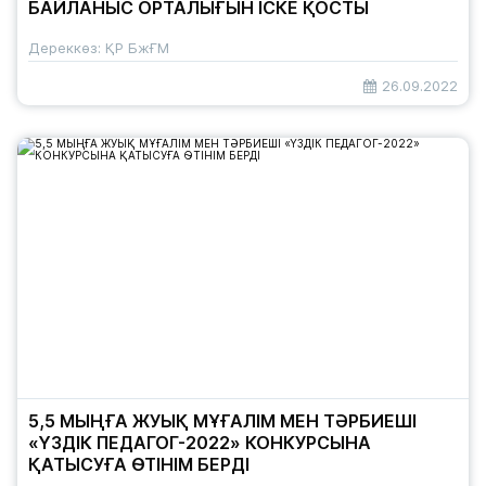
БАЙЛАНЫС ОРТАЛЫҒЫН ІСКЕ ҚОСТЫ
Дереккөз: ҚР БжҒМ
26.09.2022
5,5 МЫҢҒА ЖУЫҚ МҰҒАЛІМ МЕН ТӘРБИЕШІ
«ҮЗДІК ПЕДАГОГ-2022» КОНКУРСЫНА
ҚАТЫСУҒА ӨТІНІМ БЕРДІ