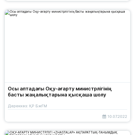
Осы аптадағы Оқу-ағарту министрлігінің
басты жаңалықтарына қысқаша шолу
Дереккөз: ҚР БжҒМ
10.07.2022