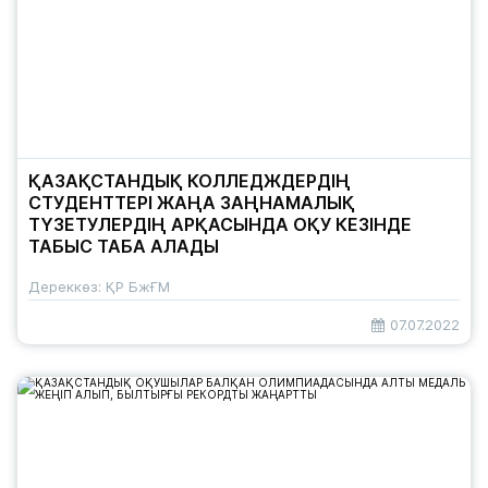
ҚАЗАҚСТАНДЫҚ КОЛЛЕДЖДЕРДІҢ
СТУДЕНТТЕРІ ЖАҢА ЗАҢНАМАЛЫҚ
ТҮЗЕТУЛЕРДІҢ АРҚАСЫНДА ОҚУ КЕЗІНДЕ
ТАБЫС ТАБА АЛАДЫ
Дереккөз: ҚР БжҒМ
07.07.2022