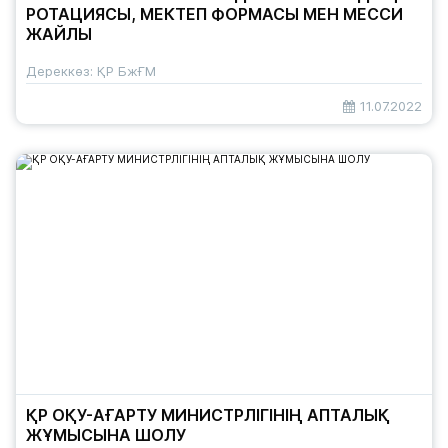
РОТАЦИЯСЫ, МЕКТЕП ФОРМАСЫ МЕН МЕССИ
ЖАЙЛЫ
Дереккөз: ҚР БжҒМ
11.07.2022
ҚР ОҚУ-АҒАРТУ МИНИСТРЛІГІНІҢ АПТАЛЫҚ
ЖҰМЫСЫНА ШОЛУ