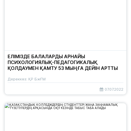
ЕЛІМІЗДЕ БАЛАЛАРДЫ АРНАЙЫ
ПСИХОЛОГИЯЛЫҚ-ПЕДАГОГИКАЛЫҚ
ҚОЛДАУМЕН ҚАМТУ 53 МЫҢҒА ДЕЙІН АРТТЫ
Дереккөз: ҚР БжҒМ
07.07.2022