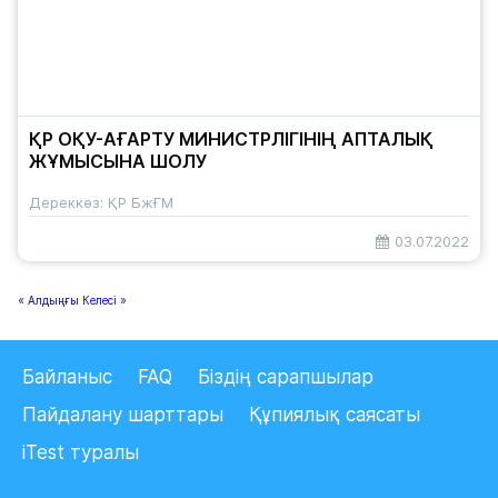
ҚР ОҚУ-АҒАРТУ МИНИСТРЛІГІНІҢ АПТАЛЫҚ
ЖҰМЫСЫНА ШОЛУ
Дереккөз: ҚР БжҒМ
03.07.2022
« Алдыңғы
Келесі »
Байланыс
FAQ
Біздің сарапшылар
Пайдалану шарттары
Құпиялық саясаты
iTest туралы