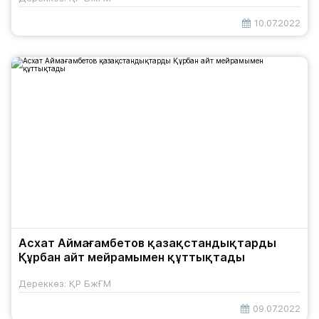
10.07.2022
​​Асхат Аймағамбетов қазақстандықтарды
Құрбан айт мейрамымен құттықтады
Дереккөз: ҚР БжҒМ
09.07.2022