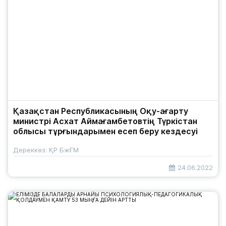
Қазақстан Республикасының Оқу-ағарту
министрі Асхат Аймағамбетовтің Түркістан
облысы тұрғындарымен есеп беру кездесуі
Дереккөз: ҚР БжҒМ
24.06.2022