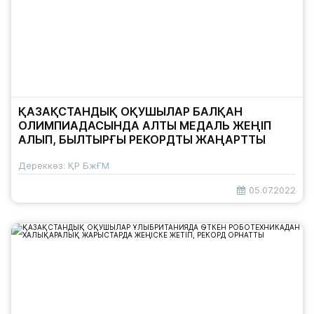
ҚАЗАҚСТАНДЫҚ ОҚУШЫЛАР БАЛҚАН
ОЛИМПИАДАСЫНДА АЛТЫ МЕДАЛЬ ЖЕҢІП
АЛЫП, БЫЛТЫРҒЫ РЕКОРДТЫ ЖАҢАРТТЫ
Дереккөз: ҚР БжҒМ
05.07.2022