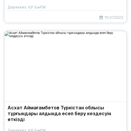
Дереккөз: ҚР БжҒМ
10.07.2022
Асхат Аймағамбетов Түркістан облысы
тұрғындары алдында есеп беру кездесуін
өткізді
Дереккөз: ҚР БжҒМ