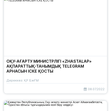
ОҚУ-АҒАРТУ МИНИСТРЛІГІ «ZHASTALAP»
АҚПАРАТТЫҚ-ТАНЫМДЫҚ TELEGRAM
АРНАСЫН ІСКЕ ҚОСТЫ
Дереккөз: ҚР БжҒМ
08.07.2022