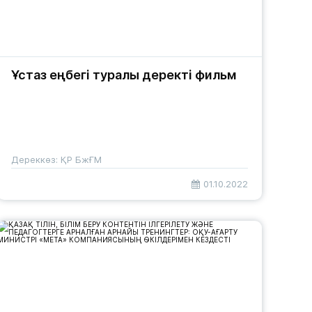
Ұстаз еңбегі туралы деректі фильм
Дереккөз: ҚР БжҒМ
01.10.2022