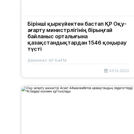
Бірінші қыркүйектен бастап ҚР Оқу-
ағарту министрлігінің бірыңғай
байланыс орталығына
қазақстандықтардан 1546 қоңырау
түсті
Дереккөз: ҚР БжҒМ
03.10.2022