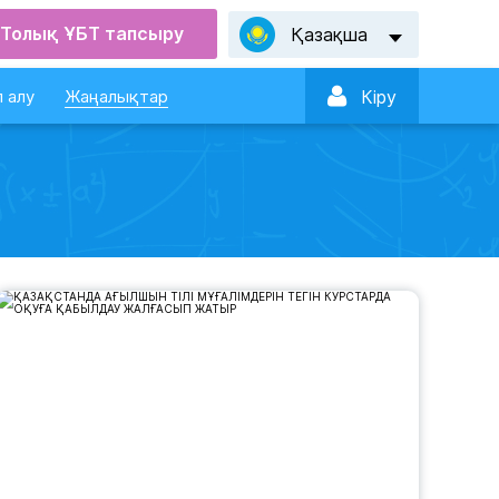
Толық ҰБТ тапсыру
Қазақша

 алу
Жаңалықтар
Кiру