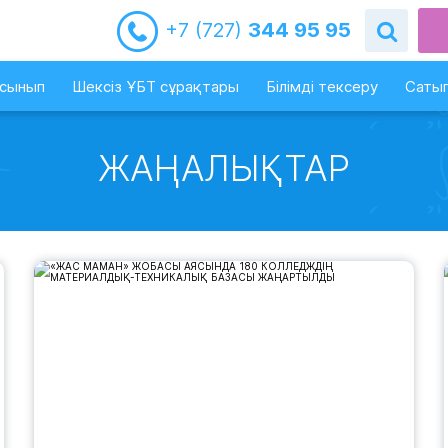
+7 (727)
344 95 95
-сынып
Шексіз ҰБТ сұрақтары
Білімді тексеру
Сатып
ЖАҢАЛЫҚТАР