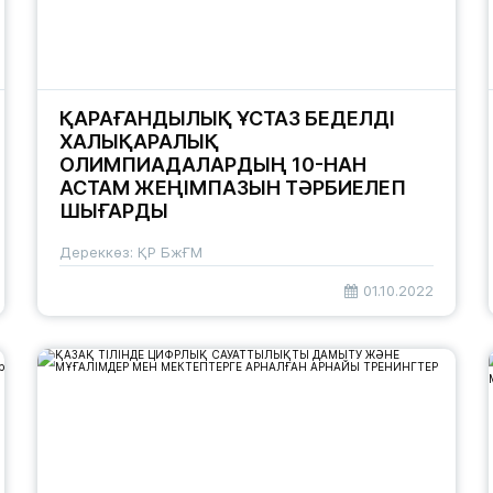
ҚАРАҒАНДЫЛЫҚ ҰСТАЗ БЕДЕЛДІ
ХАЛЫҚАРАЛЫҚ
ОЛИМПИАДАЛАРДЫҢ 10-НАН
АСТАМ ЖЕҢІМПАЗЫН ТӘРБИЕЛЕП
ШЫҒАРДЫ
Дереккөз: ҚР БжҒМ
01.10.2022