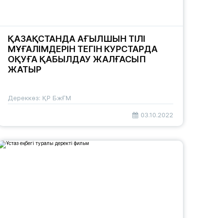
ҚАЗАҚСТАНДА АҒЫЛШЫН ТІЛІ
МҰҒАЛІМДЕРІН ТЕГІН КУРСТАРДА
ОҚУҒА ҚАБЫЛДАУ ЖАЛҒАСЫП
ЖАТЫР
Дереккөз: ҚР БжҒМ
03.10.2022