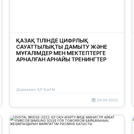
ҚАЗАҚ ТІЛІНДЕ ЦИФРЛЫҚ
САУАТТЫЛЫҚТЫ ДАМЫТУ ЖӘНЕ
МҰҒАЛІМДЕР МЕН МЕКТЕПТЕРГЕ
АРНАЛҒАН АРНАЙЫ ТРЕНИНГТЕР
Дереккөз: ҚР БжҒМ
29.09.2022