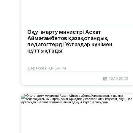
Оқу-ағарту министрі Асхат
Аймағамбетов қазақстандық
педагогтерді Ұстаздар күнімен
құттықтады
Дереккөз: ҚР БжҒМ
02.10.2022