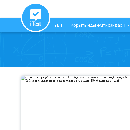
ҰБТ
Қорытынды емтихандар 11