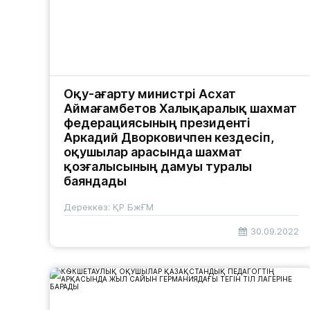
Оқу-ағарту министрі Асхат
Аймағамбетов Халықаралық шахмат
федерациясының президенті
Аркадий Дворковичпен кездесіп,
оқушылар арасында шахмат
қозғалысының дамуы туралы
баяндады
Дереккөз: ҚР БжҒМ
30.09.2022