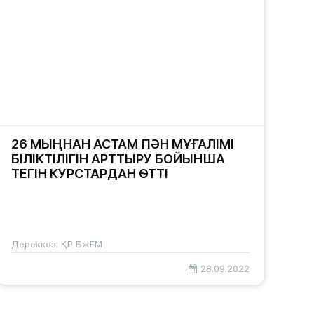
26 МЫҢНАН АСТАМ ПӘН МҰҒАЛІМІ
БІЛІКТІЛІГІН АРТТЫРУ БОЙЫНША
ТЕГІН КУРСТАРДАН ӨТТІ
Дереккөз: ҚР БжҒМ
28.09.2022