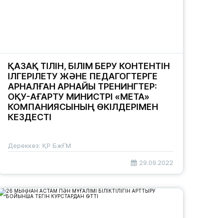
ҚАЗАҚ ТІЛІН, БІЛІМ БЕРУ КОНТЕНТІН
ІЛГЕРІЛЕТУ ЖӘНЕ ПЕДАГОГТЕРГЕ
АРНАЛҒАН АРНАЙЫ ТРЕНИНГТЕР:
ОҚУ-АҒАРТУ МИНИСТРІ «МЕТА»
КОМПАНИЯСЫНЫҢ ӨКІЛДЕРІМЕН
КЕЗДЕСТІ
Дереккөз: ҚР БжҒМ
29.09.2022