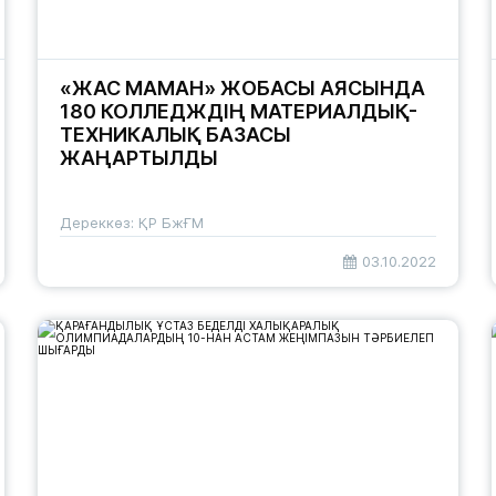
«ЖАС МАМАН» ЖОБАСЫ АЯСЫНДА
180 КОЛЛЕДЖДІҢ МАТЕРИАЛДЫҚ-
ТЕХНИКАЛЫҚ БАЗАСЫ
ЖАҢАРТЫЛДЫ
Дереккөз: ҚР БжҒМ
03.10.2022