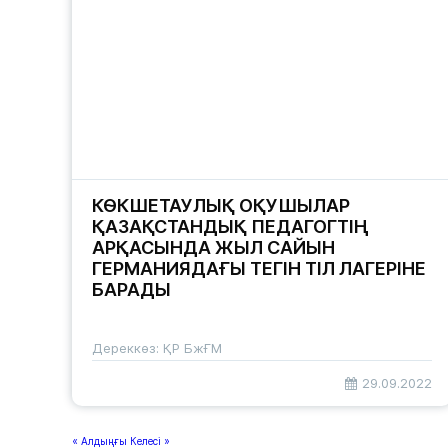
КӨКШЕТАУЛЫҚ ОҚУШЫЛАР
ҚАЗАҚСТАНДЫҚ ПЕДАГОГТІҢ
АРҚАСЫНДА ЖЫЛ САЙЫН
ГЕРМАНИЯДАҒЫ ТЕГІН ТІЛ ЛАГЕРІНЕ
БАРАДЫ
Дереккөз: ҚР БжҒМ
29.09.2022
« Алдыңғы
Келесі »