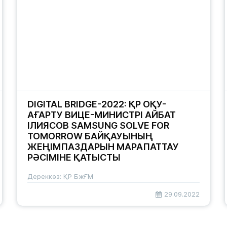
DIGITAL BRIDGE-2022: ҚР ОҚУ-
АҒАРТУ ВИЦЕ-МИНИСТРІ АЙБАТ
ІЛИЯСОВ SAMSUNG SOLVE FOR
TOMORROW БАЙҚАУЫНЫҢ
ЖЕҢІМПАЗДАРЫН МАРАПАТТАУ
РӘСІМІНЕ ҚАТЫСТЫ
Дереккөз: ҚР БжҒМ
29.09.2022