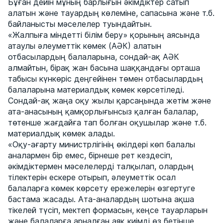
Бұған дейін мұның барлығын әкімдіктер сатып
алатын және тауардың көлеміне, сапасына және т.б.
байланысты мәселелер туындайтын.
«Жалпыға міндетті білім беру» қорының аясында
атаулы әлеуметтік көмек (АӘК) алатын
отбасылардың балаларына, сондай-ақ АӘК
алмайтын, бірақ жан басына шаққандағы орташа
табысы күнкөріс деңгейінен төмен отбасылардың
балаларына материалдық көмек көрсетіледі.
Сондай-ақ жаңа оқу жылы қарсаңында жетім және
ата-анасының қамқорлығынсыз қалған балалар,
төтенше жағдайға тап болған оқушылар және т.б.
материалдық көмек алады.
«Оқу-ағарту министрлігінің өкілдері көп балалы
аналармен бір емес, бірнеше рет кездесіп,
әкімдіктермен мәселелерді талқылап, олардың
тілектерін ескере отырып, әлеуметтік осал
балаларға көмек көрсету ережелерін өзгертуге
бастама жасады. Ата-аналардың шотына ақша
тікелей түсіп, мектеп формасын, кеңсе тауарларын
және балаларға арналған аяқ киімді өз бетінше