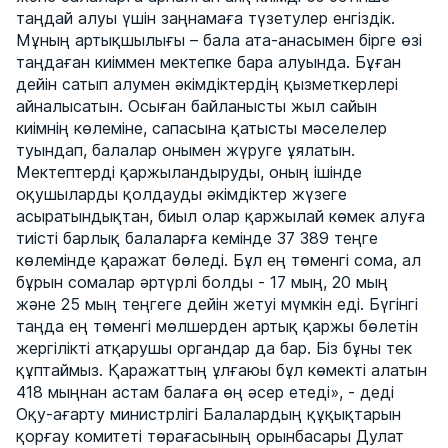
таңдай алуы үшін заңнамаға түзетулер енгіздік.
Мұның артықшылығы – бала ата-анасымен бірге өзі
таңдаған киіммен мектепке бара алуында. Бұған
дейін сатып алумен әкімдіктердің қызметкерлері
айналысатын. Осыған байланысты жыл сайын
киімнің көлеміне, сапасына қатысты мәселелер
туындап, балалар онымен жүруге ұялатын.
Мектептерді қаржыландыруды, оның ішінде
оқушыларды қолдауды әкімдіктер жүзеге
асыратындықтан, биыл олар қаржылай көмек алуға
тиісті барлық балаларға кемінде 37 389 теңге
көлемінде қаражат бөледі. Бұл ең төменгі сома, ал
бұрын сомалар әртүрлі болды - 17 мың, 20 мың
және 25 мың теңгеге дейін жетуі мүмкін еді. Бүгінгі
таңда ең төменгі мөлшерден артық қаржы бөлетін
жергілікті атқарушы органдар да бар. Біз бұны тек
құптаймыз. Қаражаттың ұлғаюы бұл көмекті алатын
418 мыңнан астам балаға өң әсер етеді», - деді
Оқу-ағарту министрлігі Балалардың құқықтарын
қорғау комитеті төрағасының орынбасары Дулат