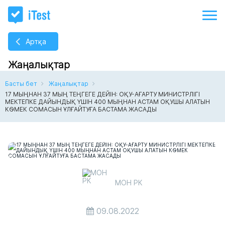
Артқа
Жаңалықтар
Басты бет
Жаңалықтар
17 МЫҢНАН 37 МЫҢ ТЕҢГЕГЕ ДЕЙІН: ОҚУ-АҒАРТУ МИНИСТРЛІГІ
МЕКТЕПКЕ ДАЙЫНДЫҚ ҮШІН 400 МЫҢНАН АСТАМ ОҚУШЫ АЛАТЫН
КӨМЕК СОМАСЫН ҰЛҒАЙТУҒА БАСТАМА ЖАСАДЫ
МОН РК
09.08.2022