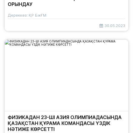
ОРЫНДАУ
Дереккөз: ҚР БжҒМ
30.05.2023
ФИЗИКАДАН 23-ШІ АЗИЯ ОЛИМПИАДАСЫНДА
ҚАЗАҚСТАН ҚҰРАМА КОМАНДАСЫ ҮЗДІК
НӘТИЖЕ КӨРСЕТТІ