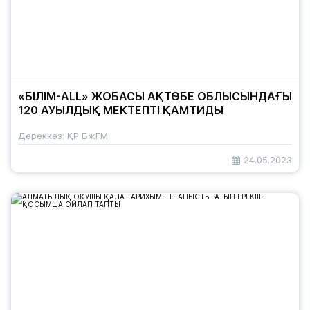
«БІЛІМ-ALL» ЖОБАСЫ АҚТӨБЕ ОБЛЫСЫНДАҒЫ
120 АУЫЛДЫҚ МЕКТЕПТІ ҚАМТИДЫ
Дереккөз: ҚР БжҒМ
24.05.2023