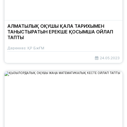
АЛМАТЫЛЫҚ ОҚУШЫ ҚАЛА ТАРИХЫМЕН
ТАНЫСТЫРАТЫН ЕРЕКШЕ ҚОСЫМША ОЙЛАП
ТАПТЫ
Дереккөз: ҚР БжҒМ
24.05.2023