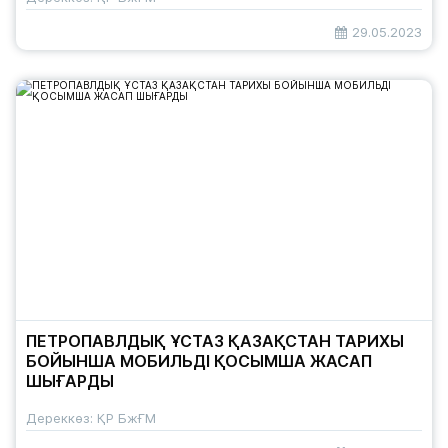
29.05.2023
ПЕТРОПАВЛДЫҚ ҰСТАЗ ҚАЗАҚСТАН ТАРИХЫ
БОЙЫНША МОБИЛЬДІ ҚОСЫМША ЖАСАП
ШЫҒАРДЫ
Дереккөз: ҚР БжҒМ