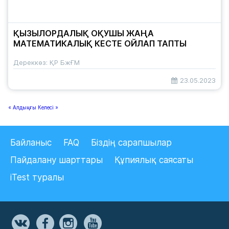
ҚЫЗЫЛОРДАЛЫҚ ОҚУШЫ ЖАҢА
МАТЕМАТИКАЛЫҚ КЕСТЕ ОЙЛАП ТАПТЫ
Дереккөз: ҚР БжҒМ
23.05.2023
« Алдыңғы
Келесі »
Байланыс
FAQ
Біздің сарапшылар
Пайдалану шарттары
Құпиялық саясаты
iTest туралы