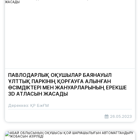
ПАВЛОДАРЛЫҚ ОҚУШЫЛАР БАЯНАУЫЛ
ҰЛТТЫҚ ПАРКІНІҢ ҚОРҒАУҒА АЛЫНҒАН
ӨСІМДІКТЕРІ МЕН ЖАНУАРЛАРЫНЫҢ ЕРЕКШЕ
3D АТЛАСЫН ЖАСАДЫ
Дереккөз: ҚР БжҒМ
26.05.2023