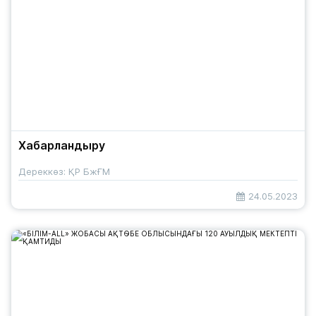
Хабарландыру
Дереккөз: ҚР БжҒМ
24.05.2023