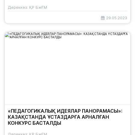
Дереккөз: ҚР БжҒМ
29.05.2023
«ПЕДАГОГИКАЛЫҚ ИДЕЯЛАР ПАНОРАМАСЫ»:
КАЗАҚСТАНДА ҰСТАЗДАРҒА АРНАЛҒАН
КОНКУРС БАСТАЛДЫ
Дереккөз: ҚР БжҒМ