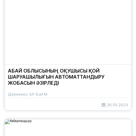
АБАЙ ОБЛЫСЫНЫҢ ОҚУШЫСЫ ҚОЙ
ШАРУАШЫЛЫҒЫН АВТОМАТТАНДЫРУ
ЖОБАСЫН ӘЗІРЛЕДІ
Дереккөз: ҚР БжҒМ
26.05.2023