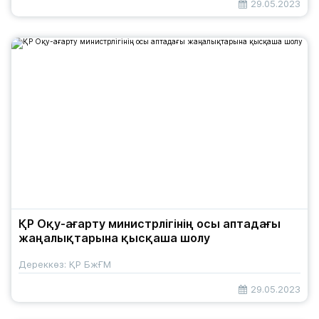
29.05.2023
ҚР Оқу-ағарту министрлігінің осы аптадағы
жаңалықтарына қысқаша шолу
Дереккөз: ҚР БжҒМ
29.05.2023