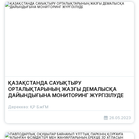
ҚАЗАҚСТАНДА САУЫҚТЫРУ
ОРТАЛЫҚТАРЫНЫҢ ЖАЗҒЫ ДЕМАЛЫСҚА
ДАЙЫНДЫҒЫНА МОНИТОРИНГ ЖҮРГІЗІЛУДЕ
Дереккөз: ҚР БжҒМ
26.05.2023