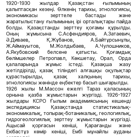
1920-1930 жылдар Қазақстан ғылымының
қалыптасқан кезеңі. Өлкенің тарихы, этнологиясы,
экономикасы зерттеле бастады жəне
жаратылыстану ғылымының ірі орталықтары пайда
болды. Қазақстанды зерттеу қоғамы құрылды.
Оның жұмысына С.Асфендияров, А.Затаевич,
Ә.Диваев, Қ.Жұбанов, А.Байтұрсынұлы,
Ж.Аймауытов, М.Жолдыбаев, А.Чулошников,
А.Якубовский белсене қатысты. Қоғамдық
бөлімшелер Петропавл, Көкшетау, Орал, Орда
қалаларында жұмыс істеді. Қазақша жазу
жетілдірілді, қазақ тіліндегі алғашқы оқулықтар
құрастырылды, қазақ халқының тарихы,
этнологиясы жөнінде еңбектер басып шығарылды.
1926 жылы М.Массон ежелгі Тараз қаласының
орнына қазба жұмыстарын жүргізді. 1926-1927
жылдары КСРО Ғылым академиясының кешенді
экспедициясы Қазақстанда статистикалық-
экономикалық, топырақ-ботаникалық, геологиялық,
гидрогеологиялық зерттеу жұмыстарын жүргізді.
Ащысай қорғасын кеніші, Қарағанды және
Екібастұз көмір кеніші, Ембі мұнайлы ауданы