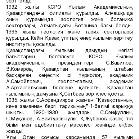
зерттелді.
1932 жылы КСРО Ғылым Академиясының
Қазақстандағы филиалы құрылды. Алғашқыда
оның құрамында зоология жəне ботаника
секторлары, Алматыдағы Ботаника бағы болды.
1935 жылы геология жəне тарих секторлары
құрылды. Кейін Қазақ ұлттық өнер ғылыми-зерттеу
институты қосылды.
Қазақстандағы ғылыми дамудың негізгі
бағыттарын белгілеуге КСРО Ғылым
академиясының президенттері С.Вавилов,
В.Комаров, Қазақстан ғылымының штабын
басқарған кеңестік ірі түрколог, академик
А.Самойлович, геолог-ғалым, академик
А.Архангельский белсене қатысты. Қазақстан
ғылымының дамуына Қ.Сәтбаев зор үлес қосты.
1935 жылы С.Асфендияров жазған
“
Қазақстанның
көне заманнан бергі тарихының
”
1-бөлімі жарыққа
шықты. 1920-1930 жылдары С.Сейфуллин,
С.Мұқанов, А.Байтұрсынұлы, Қ.Жұбанов қазақ тіл
білімі мен əдебиеттану мəселесі жөнінде еңбек
жазды.
Ұлы Отан соғысы қарсаңында 57 ғылыми