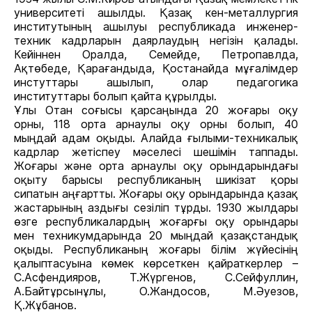
университеті ашылды. Қазақ кен-металлургия
институтының ашылуы республикада инженер-
техник кадрларын даярлаудың негізін қалады.
Кейіннен Оралда, Семейде, Петропавлда,
Ақтөбеде, Қарағандыда, Қостанайда мұғалімдер
инстуттары ашылып, олар педагогика
институттары болып қайта құрылды.
Ұлы Отан соғысы қарсаңында 20 жоғары оқу
орны, 118 орта арнаулы оқу орны болып, 40
мыңдай адам оқыды. Алайда ғылыми-техникалық
кадрлар жетіспеу мәселесі шешімін таппады.
Жоғары және орта арнаулы оқу орындарындағы
оқыту барысы республиканың шикізат қоры
сипатын аңғартты. Жоғары оқу орындарында қазақ
жастарының аздығы сезіліп тұрды. 1930 жылдары
өзге республикалардың жоғарғы оқу орындары
мен техникумдарында 20 мыңдай қазақстандық
оқыды. Республиканың жоғары білім жүйесінің
қалыптасуына көмек көрсеткен қайраткерлер –
С.Асфендияров, Т.Жүргенов, С.Сейфуллин,
А.Байтұрсынұлы, О.Жандосов, М.Əуезов,
Қ.Жұбанов.