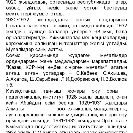
1920-жылдардың ортасында республикада татар,
өзбек, ұйғыр, неміс жəне эстон бастауыш
мектептері жұмыс істеді.
1930-1932 жылдардағы аштық салдарынан
балалар саны күрт азайып, жетімдер көбейді. 1932
жылдың күзінде балалар үйлеріне 68 мың бала
орналастырылды. Ұжымшарлар мен кеңшарлардың
қаржысына салынған интернаттар желісі ұлғайды.
Мұғалімдер саны артты.
Соғыс қарсаңында жүздеген мұғалімдер
ордендермен және медальдармен марапатталды.
“Қазақ КСР-інің еңбек сіңірген мұғалімі” атағын
алғаш алған ұстаздар – С.Көбеев, С.Ақышев,
А.Ақатов, Ш.Сарыбаев, Л.И.Добранская, Н.В.Волков
т.б.
Қазақстанда тұңғыш жоғары оқу орны –
педагогикалық институт 1928 жылы ашылып, оған
кейін Абайдың есімі берілді. 1929-1931 жылдары
Алматы зоотехникалық-малдəрігерлік,
ауылшаруашылығы және медициналық жоғары оқу
орындары ашылды. 1931-1932 жылдары Орал жəне
Қызылорда педагогикалық институттары ашылды.
1934 жылы С.М.Киров атындағы Қазақ мемлекеттік