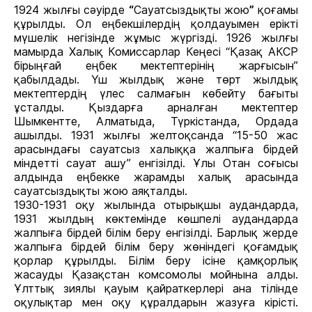
1924 жылғы сəуірде
“
Сауатсыздықты жою
”
қоғамы
құрылды. Ол еңбекшілердің қолдауымен ерікті
мүшелік негізінде жұмыс жүргізді. 1926 жылғы
мамырда Халық Комиссарлар Кеңесі “Қазақ АКСР
бірыңғай еңбек мектептерінің жарғысын”
қабылдады. Үш жылдық жəне төрт жылдық
мектептердің үлес салмағын көбейту бағыты
ұсталды. Қыздарға арналған мектептер
Шымкентте, Алматыда, Түркістанда, Ордада
ашылды. 1931 жылғы желтоқсанда “15-50 жас
арасындағы сауатсыз халыққа жалпыға бірдей
міндетті сауат ашу” енгізілді. Ұлы Отан соғысы
алдында еңбекке жарамды халық арасында
сауатсыздықты жою аяқталды.
1930-1931 оқу жылында отырықшы аудандарда,
1931 жылдың көктемінде көшпелі аудандарда
жалпыға бірдей білім беру енгізілді. Барлық жерде
жалпыға бірдей білім беру жөніндегі қоғамдық
қорлар құрылды. Білім беру ісіне қамқорлық
жасауды Қазақстан комсомолы мойнына алды.
Ұлттық зиялы қауым қайраткерлері ана тілінде
оқулықтар мен оқу құралдарын жазуға кірісті.