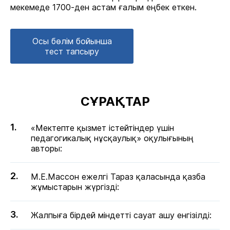
мекемеде 1700-ден астам ғалым еңбек еткен.
Осы бөлім бойынша
тест тапсыру
СҰРАҚТАР
«Мектепте қызмет істейтіндер үшін
педагогикалық нұсқаулық» оқулығының
авторы:
М.Е.Массон ежелгі Тараз қаласында қазба
жұмыстарын жүргізді:
Жалпыға бірдей міндетті сауат ашу енгізілді: