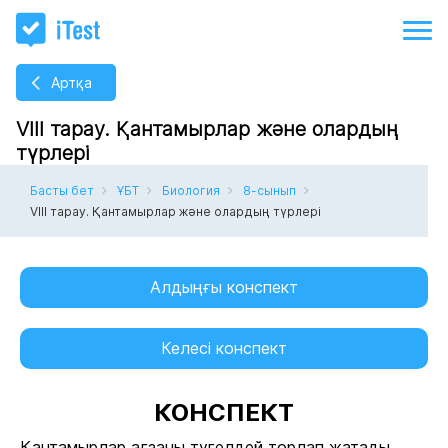
Артқа
VIII тарау. Қантамырлар және олардың
түрлері
Басты бет
ҰБТ
Биология
8-сынып
VIII тарау. Қантамырлар және олардың түрлері
Алдыңғы конспект
Келесі конспект
КОНСПЕКТ
Қантамырлар ағзаны түгелдей торлап жатады.