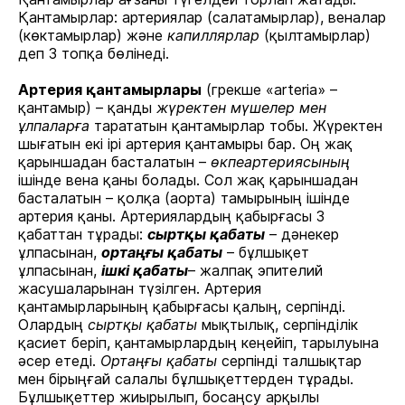
Қантамырлар: артериялар (салатамырлар), веналар
(көктамырлар) және
капиллярлар
(қылтамырлар)
деп 3 топқа бөлінеді.
Артерия қантамырлары
(грекше «arterіa» –
қантамыр) – қанды
жүректен мүшелер мен
ұлпаларға
тарататын қантамырлар тобы. Жүректен
шығатын екі ірі артерия қантамыры бар. Оң жақ
қарыншадан басталатын –
өкпеартериясының
ішінде вена қаны болады. Сол жақ қарыншадан
басталатын – қолқа (аорта) тамырының ішінде
артерия қаны. Артериялардың қабырғасы 3
қабаттан тұрады:
сыртқы қабаты
– дәнекер
ұлпасынан,
ортаңғы қабаты
– бұлшықет
ұлпасынан,
ішкі қабаты
– жалпақ эпителий
жасушаларынан түзілген. Артерия
қантамырларының қабырғасы қалың, серпінді.
Олардың
сыртқы қабаты
мықтылық, серпінділік
қасиет беріп, қантамырлардың кеңейіп, тарылуына
әсер етеді.
Ортаңғы қабаты
серпінді талшықтар
мен бірыңғай салалы бұлшықеттерден тұрады.
Бұлшықеттер жиырылып, босаңсу арқылы