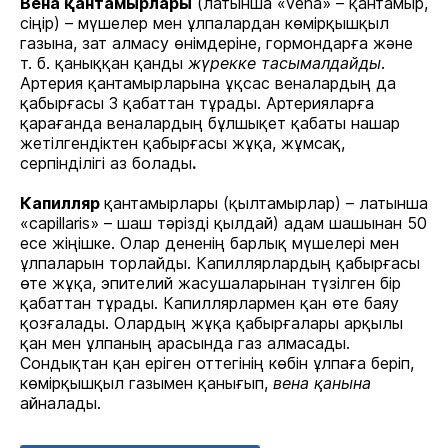
Вена қантамырлары
(латынша «vena» – қантамыр,
сіңір) – мүшелер мен ұлпалардан көмірқышқыл
газына, зат алмасу өнімдеріне, гормондарға және
т. б. қаныққан қанды
жүрекке тасымалдайды
.
Артерия қантамырларына ұқсас веналардың да
қабырғасы 3 қабаттан тұрады. Артерияларға
қарағанда веналардың бұлшықет қабаты нашар
жетілгендіктен қабырғасы жұқа, жұмсақ,
серпінділігі аз болады
.
Капилляр
қантамырлары (қылтамырлар) – латынша
«capіllarіs» – шаш тәрізді қылдай) адам шашынан 50
есе жіңішке. Олар дененің барлық мүшелері мен
ұлпаларын торлайды. Капиллярлардың қабырғасы
өте жұқа, эпителий жасушаларынан түзілген бір
қабаттан тұрады. Капиллярлармен қан өте баяу
қозғалады. Олардың жұқа қабырғалары арқылы
қан мен ұлпаның арасында газ алмасады.
Сондықтан қан еріген оттегінің көбін ұлпаға беріп,
көмірқышқыл газымен қанығып,
вена қанына
айналады.