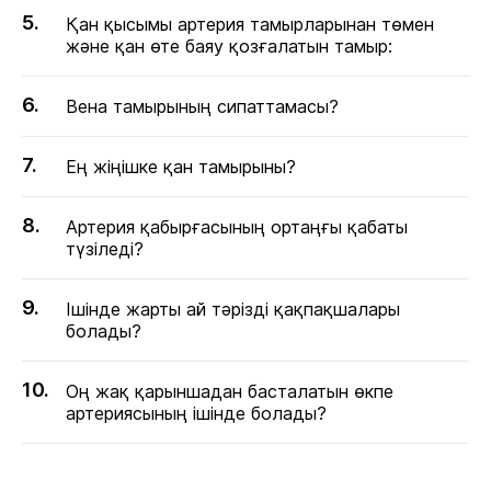
Қан қысымы артерия тамырларынан төмен
және қан өте баяу қозғалатын тамыр:
Вена тамырының сипаттамасы?
Ең жіңішке қан тамырыны?
Артерия қабырғасының ортаңғы қабаты
түзіледі?
Ішінде жарты ай тәрізді қақпақшалары
болады?
Оң жақ қарыншадан басталатын өкпе
артериясының ішінде болады?