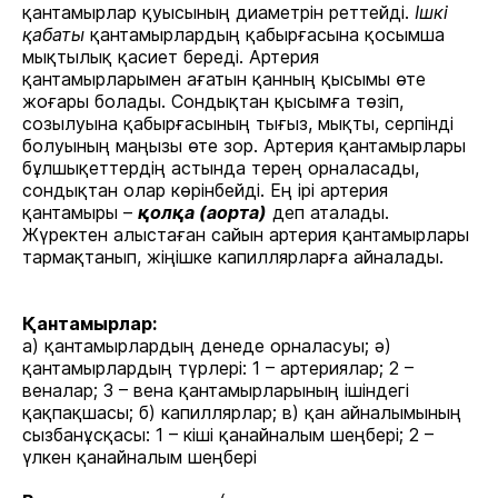
қантамырлар қуысының диаметрін реттейді.
Ішкі
қабаты
қантамырлардың қабырғасына қосымша
мықтылық қасиет береді. Артерия
қантамырларымен ағатын қанның қысымы өте
жоғары болады. Сондықтан қысымға төзіп,
созылуына қабырғасының тығыз, мықты, серпінді
болуының маңызы өте зор. Артерия қантамырлары
бұлшықеттердің астында терең орналасады,
сондықтан олар көрінбейді. Ең ірі артерия
қантамыры –
қолқа (аорта)
деп аталады.
Жүректен алыстаған сайын артерия қантамырлары
тармақтанып, жіңішке капиллярларға айналады.
Қантамырлар:
а) қантамырлардың денеде орналасуы; ә)
қантамырлардың түрлері: 1 – артериялар; 2 –
веналар; 3 – вена қантамырларының ішіндегі
қақпақшасы; б) капиллярлар; в) қан айналымының
сызбанұсқасы: 1 – кіші қанайналым шеңбері; 2 –
үлкен қанайналым шеңбері