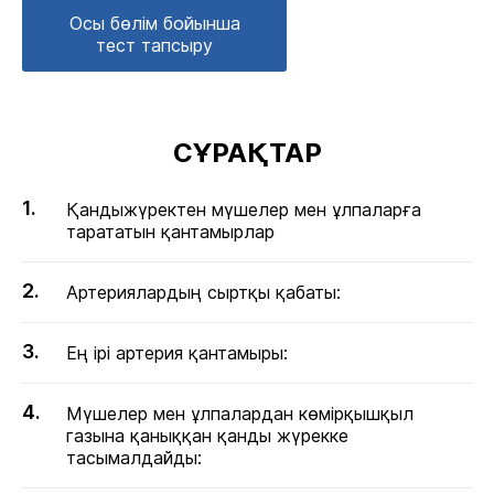
Осы бөлім бойынша
тест тапсыру
СҰРАҚТАР
Қандыжүректен мүшелер мен ұлпаларға
тарататын қантамырлар
Артериялардың сыртқы қабаты:
Ең ірі артерия қантамыры:
Мүшелер мен ұлпалардан көмірқышқыл
газына қаныққан қанды жүрекке
тасымалдайды: