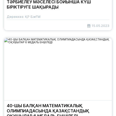
ТӘРБИЕЛЕУ МӘСЕЛЕСІ БОЙЫНША КҮШ
БІРІКТІРУГЕ ШАҚЫРАДЫ
Дереккөз: ҚР БжҒМ
15.05.2023
40-ШЫ БАЛҚАН МАТЕМАТИКАЛЫҚ
ОЛИМПИАДАСЫНДА ҚАЗАҚСТАНДЫҚ