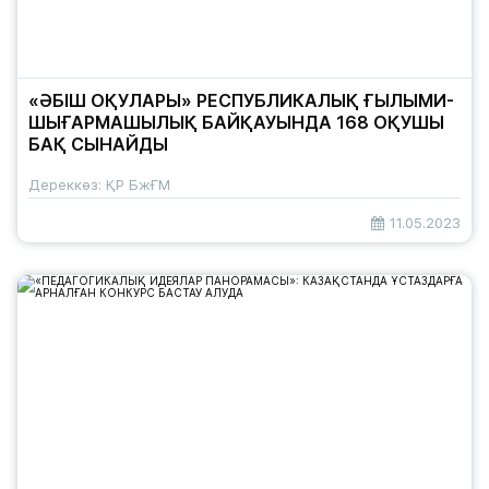
«ӘБІШ ОҚУЛАРЫ» РЕСПУБЛИКАЛЫҚ ҒЫЛЫМИ-
ШЫҒАРМАШЫЛЫҚ БАЙҚАУЫНДА 168 ОҚУШЫ
БАҚ СЫНАЙДЫ
Дереккөз: ҚР БжҒМ
11.05.2023