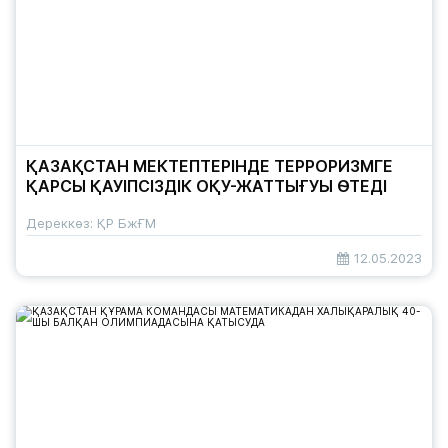
ҚАЗАҚСТАН МЕКТЕПТЕРІНДЕ ТЕРРОРИЗМГЕ
ҚАРСЫ ҚАУІПСІЗДІК ОҚУ-ЖАТТЫҒУЫ ӨТЕДІ
Дереккөз: ҚР БжҒМ
12.05.2023