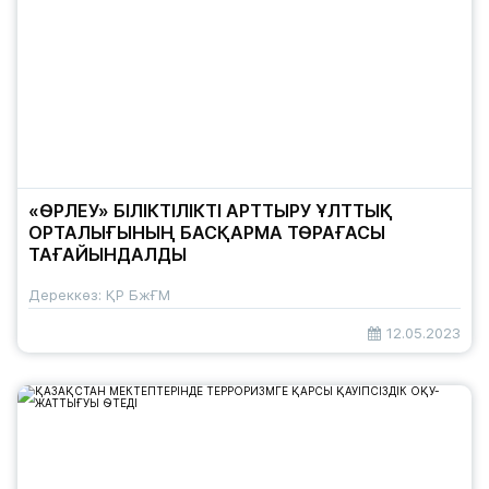
«ӨРЛЕУ» БІЛІКТІЛІКТІ АРТТЫРУ ҰЛТТЫҚ
ОРТАЛЫҒЫНЫҢ БАСҚАРМА ТӨРАҒАСЫ
ТАҒАЙЫНДАЛДЫ
Дереккөз: ҚР БжҒМ
12.05.2023