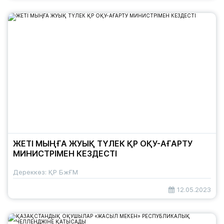
ЖЕТІ МЫҢҒА ЖУЫҚ ТҮЛЕК ҚР ОҚУ-АҒАРТУ
МИНИСТРІМЕН КЕЗДЕСТІ
Дереккөз: ҚР БжҒМ
12.05.2023