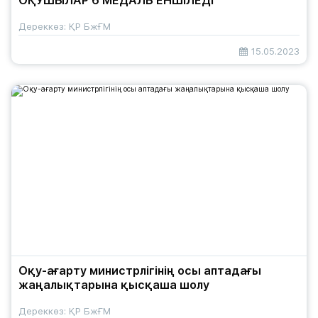
ОҚУШЫЛАР 6 МЕДАЛЬ ЕНШІЛЕДІ
Дереккөз: ҚР БжҒМ
15.05.2023
Оқу-ағарту министрлігінің осы аптадағы
жаңалықтарына қысқаша шолу
Дереккөз: ҚР БжҒМ