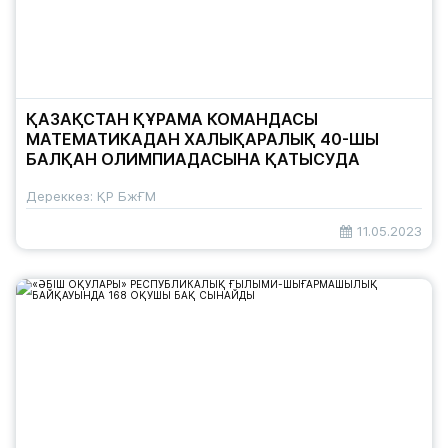
ҚАЗАҚСТАН ҚҰРАМА КОМАНДАСЫ
МАТЕМАТИКАДАН ХАЛЫҚАРАЛЫҚ 40-ШЫ
БАЛҚАН ОЛИМПИАДАСЫНА ҚАТЫСУДА
Дереккөз: ҚР БжҒМ
11.05.2023