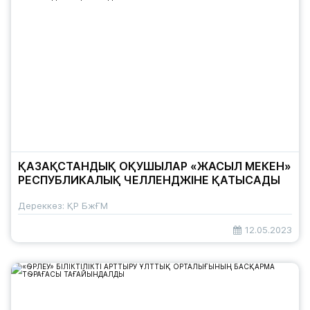
ҚАЗАҚСТАНДЫҚ ОҚУШЫЛАР «ЖАСЫЛ МЕКЕН»
РЕСПУБЛИКАЛЫҚ ЧЕЛЛЕНДЖІНЕ ҚАТЫСАДЫ
Дереккөз: ҚР БжҒМ
12.05.2023