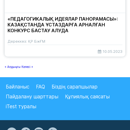
«ПЕДАГОГИКАЛЫҚ ИДЕЯЛАР ПАНОРАМАСЫ»:
КАЗАҚСТАНДА ҰСТАЗДАРҒА АРНАЛҒАН
КОНКУРС БАСТАУ АЛУДА
Дереккөз: ҚР БжҒМ
10.05.2023
« Алдыңғы
Келесі »
Байланыс
FAQ
Біздің сарапшылар
Пайдалану шарттары
Құпиялық саясаты
iTest туралы