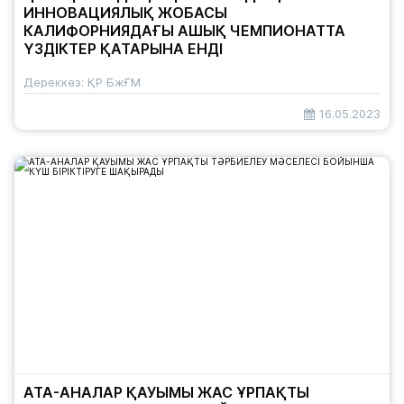
ИННОВАЦИЯЛЫҚ ЖОБАСЫ
КАЛИФОРНИЯДАҒЫ АШЫҚ ЧЕМПИОНАТТА
ҮЗДІКТЕР ҚАТАРЫНА ЕНДІ
Дереккөз: ҚР БжҒМ
16.05.2023
АТА-АНАЛАР ҚАУЫМЫ ЖАС ҰРПАҚТЫ