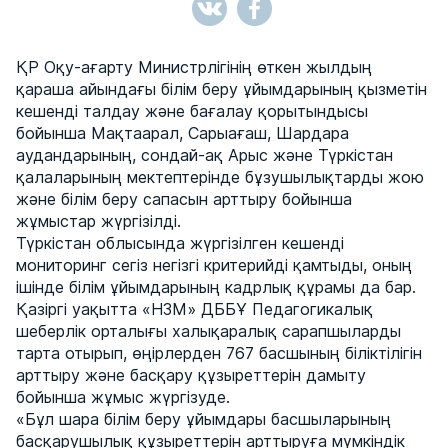
ҚР Оқу-ағарту Министрлігінің өткен жылдың
қараша айындағы білім беру ұйымдарының қызметін
кешенді талдау және бағалау қорытындысы
бойынша Мақтаарал, Сарыағаш, Шардара
аудандарының, сондай-ақ Арыс және Түркістан
қалаларының мектептерінде бұзушылықтарды жою
және білім беру сапасын арттыру бойынша
жұмыстар жүргізілді.
Түркістан облысында жүргізілген кешенді
мониторинг сегіз негізгі критерийді қамтыды, оның
ішінде білім ұйымдарының кадрлық құрамы да бар.
Қазіргі уақытта «НЗМ» ДББҰ Педагогикалық
шеберлік орталығы халықаралық сарапшыларды
тарта отырып, өңірлерден 767 басшының біліктілігін
арттыру және басқару құзыреттерін дамыту
бойынша жұмыс жүргізуде.
«Бұл шара білім беру ұйымдары басшыларының
басқарушылық құзыреттерін арттыруға мүмкіндік