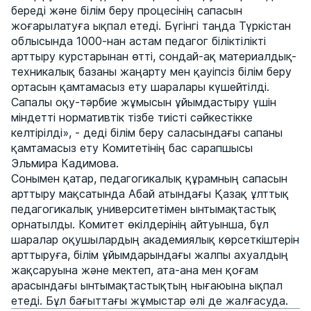
береді және білім беру процесінің сапасын
жоғарылатуға ықпал етеді. Бүгінгі таңда Түркістан
облысында 1000-нан астам педагог біліктілікті
арттыру курстарынан өтті, сондай-ақ материалдық-
техникалық базаны жаңарту мен қауіпсіз білім беру
ортасын қамтамасыз ету шаралары күшейтілді.
Сапалы оқу-тәрбие жұмысын ұйымдастыру үшін
міндетті нормативтік тізбе тиісті сәйкестікке
келтірілді», - деді білім беру саласындағы сапаны
қамтамасыз ету Комитетінің бас сарапшысы
Эльмира Кадимова.
Сонымен қатар, педагогикалық құрамның сапасын
арттыру мақсатында Абай атындағы Қазақ ұлттық
педагогикалық университетімен ынтымақтастық
орнатылды. Комитет өкілдерінің айтуынша, бұл
шаралар оқушылардың академиялық көрсеткіштерін
арттыруға, білім ұйымдарындағы жалпы ахуалдың
жақсаруына және мектеп, ата-ана мен қоғам
арасындағы ынтымақтастықтың нығаюына ықпал
етеді. Бұл бағыттағы жұмыстар әлі де жалғасуда.