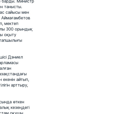
е барды. Министр
ен танысты.
лас сайысы мен
т Аймағамбетов
п, мектеп
ылы 300 орындық
ды оқыту
н тапшылығы
шісі Дэниел
дарламасы
налған
азақстандағы
 екенін айтып,
лігін арттыру,
асында өткен
алық кезеңдегі
астам оқушы