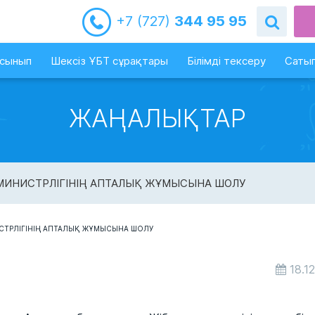
+7 (727)
344 95 95
-сынып
Шексіз ҰБТ сұрақтары
Білімді тексеру
Сатып
ЖАҢАЛЫҚТАР
 МИНИСТРЛІГІНІҢ АПТАЛЫҚ ЖҰМЫСЫНА ШОЛУ
18.1