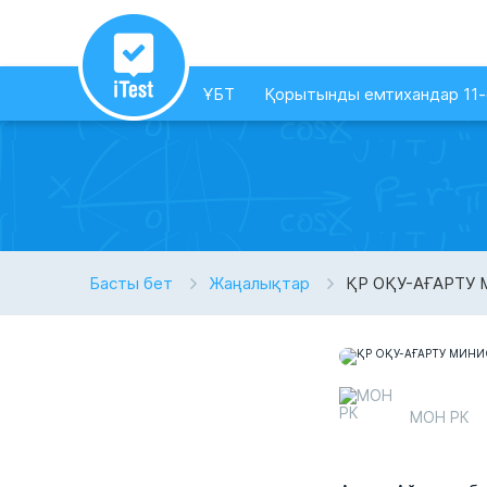
ҰБТ
Қорытынды емтихандар 11
Басты бет
Жаңалықтар
ҚР ОҚУ-АҒАРТУ
МОН РК