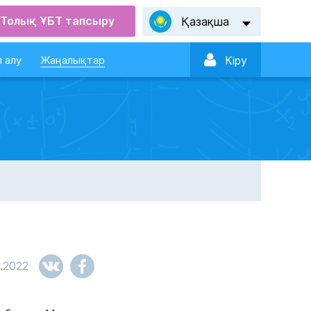
Толық ҰБТ тапсыру
Қазақша

 алу
Жаңалықтар
Кiру
2.2022