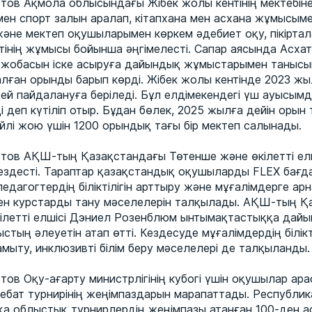
тов Ақмола облысындағы Жібек жолы кентінің мектебін
мен спорт залын аралап, кітапхана мен асхана жұмысым
әне мектеп оқушыларымен көркем әдебиет оқу, пікірта
тінің жұмысы бойынша әңгімелесті. Сапар аясында Асха
жобасын іске асыруға дайындық жұмыстарымен танысы
лған орынды барып көрді. Жібек жолы кентінде 2023 ж
ей пайдалануға беріледі. Бұл елдімекендегі үш ауысым
 деп күтіліп отыр. Бұдан бөлек, 2025 жылға дейін оры
ейлі жою үшін 1200 орындық тағы бір мектеп салынады.
тов АҚШ-тың Қазақстандағы Төтенше және өкілетті ел
здесті. Тараптар қазақстандық оқушыларды FLEX бағ
едагогтердің біліктілігін арттыру және мұғалімдерге ар
ен курстарды тану мәселелерін талқылады. АҚШ-тың Қ
ілетті елшісі Дэниел Розенблюм ынтымақтастыққа дайын
стың әлеуетін атап өтті. Кездесуде мұғалімдердің білікті
мыту, инклюзивті білім беру мәселелері де талқыланды.
ов Оқу-ағарту министрлігінің кубогі үшін оқушылар ар
ебат турнирінің жеңімпаздарын марапаттады. Республик
сқа облыстық турнирлердің жеңімпазы атанған 100-ден 