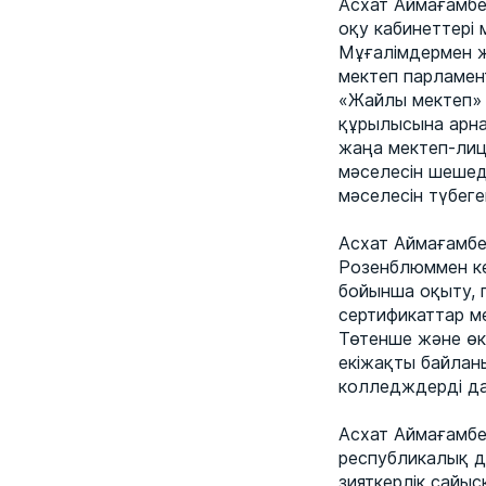
Асхат Аймағамбе
оқу кабинеттері 
Мұғалімдермен ж
мектеп парламен
«Жайлы мектеп» 
құрылысына арна
жаңа мектеп-лиц
мәселесін шешеді
мәселесін түбег
Асхат Аймағамбе
Розенблюммен ке
бойынша оқыту, п
сертификаттар м
Төтенше және өк
екіжақты байланы
колледждерді да
Асхат Аймағамбет
республикалық д
зияткерлік сайы