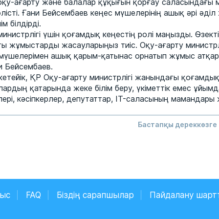
оқу-ағарту және балалар құқығын қорғау саласындағы
істі. Ғани Бейсембаев кеңес мүшелерінің ашық әрі әді
м білдірді.
инистрлігі үшін қоғамдық кеңестің ролі маңызды. Өзект
ы жұмыстарды жасауларыңыз тиіс. Оқу-ағарту министрлі
мүшелерімен ашық қарым-қатынас орнатып жұмыс атқара
и Бейсембаев.
 кетейік, ҚР Оқу-ағарту министрлігі жанындағы қоғамды
Олардың қатарында жеке білім беру, үкіметтік емес ұйымд
ері, кәсіпкерлер, депутаттар, IT-саласының мамандары
Бастапқы дереккөзге 
ныс
FAQ
Біздің сарапшылар
Пайдалану шарт