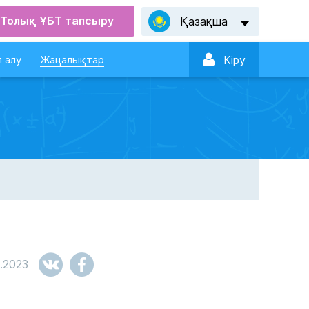
Толық ҰБТ тапсыру
Қазақша

 алу
Жаңалықтар
Кiру
.2023