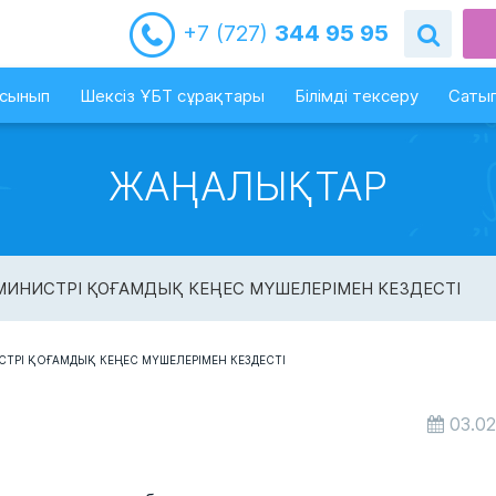
+7 (727)
344 95 95
-сынып
Шексіз ҰБТ сұрақтары
Білімді тексеру
Сатып
ЖАҢАЛЫҚТАР
 МИНИСТРІ ҚОҒАМДЫҚ КЕҢЕС МҮШЕЛЕРІМЕН КЕЗДЕСТІ
03.02