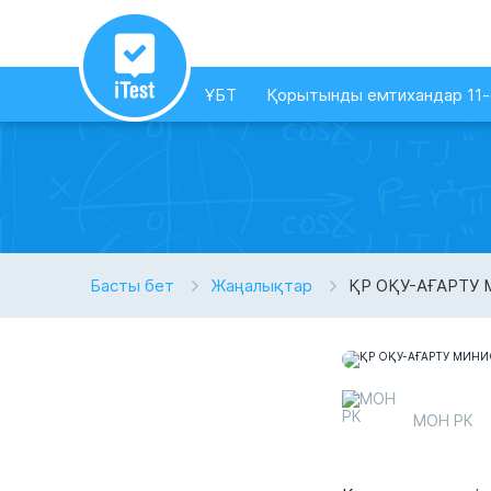
ҰБТ
Қорытынды емтихандар 11
Басты бет
Жаңалықтар
ҚР ОҚУ-АҒАРТУ
МОН РК