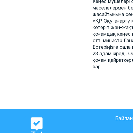
Кеңес мүшелері 
мәселелермен бөл
жасайтынына сені
«ҚР Оқу-ағарту м
көтеріп жан-жақт
қоғамдық кеңес 
өтті министр Ған
Естеріңізге сала
23 адам кіреді. 
қоғам қайраткерл
бар.
Байла