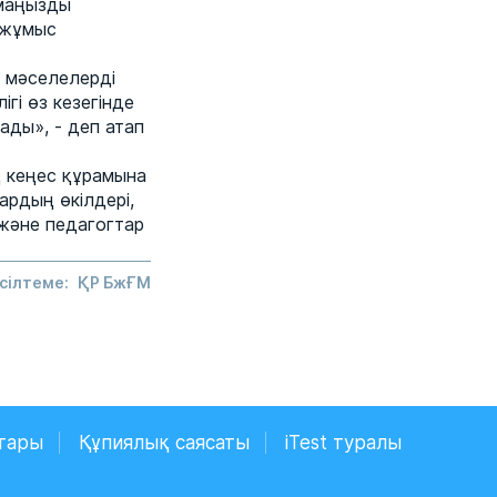
 маңызды
л жұмыс
і мәселелерді
гі өз кезегінде
ды», - деп атап
қ кеңес құрамына
ардың өкілдері,
 және педагогтар
сілтеме:
ҚР БжҒМ
тары
Құпиялық саясаты
iTest туралы