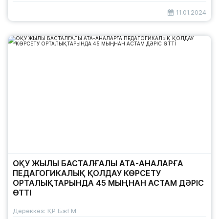
11.01.2024
ОҚУ ЖЫЛЫ БАСТАЛҒАЛЫ АТА-АНАЛАРҒА
ПЕДАГОГИКАЛЫҚ ҚОЛДАУ КӨРСЕТУ
ОРТАЛЫҚТАРЫНДА 45 МЫҢНАН АСТАМ ДӘРІС
ӨТТІ
Дереккөз: ҚР БжҒМ