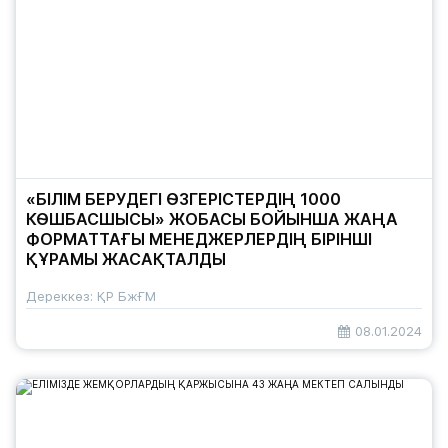
«БІЛІМ БЕРУДЕГІ ӨЗГЕРІСТЕРДІҢ 1000
КӨШБАСШЫСЫ» ЖОБАСЫ БОЙЫНША ЖАҢА
ФОРМАТТАҒЫ МЕНЕДЖЕРЛЕРДІҢ БІРІНШІ
ҚҰРАМЫ ЖАСАҚТАЛДЫ
Дереккөз: ҚР БжҒМ
08.01.2024