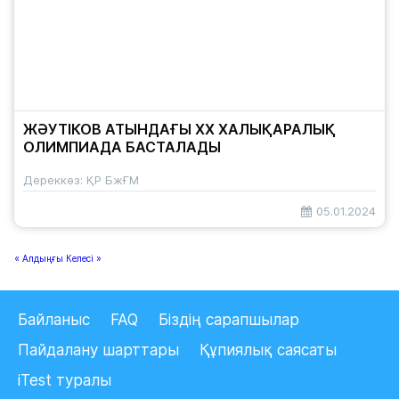
ЖӘУТІКОВ АТЫНДАҒЫ ХХ ХАЛЫҚАРАЛЫҚ
ОЛИМПИАДА БАСТАЛАДЫ
Дереккөз: ҚР БжҒМ
05.01.2024
« Алдыңғы
Келесі »
Байланыс
FAQ
Біздің сарапшылар
Пайдалану шарттары
Құпиялық саясаты
iTest туралы