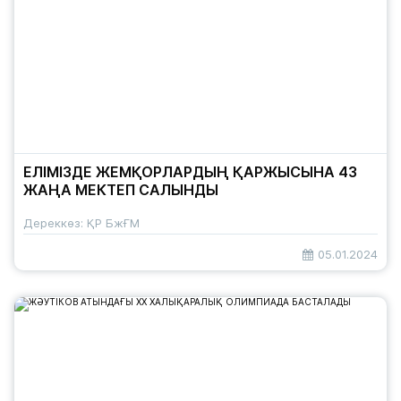
ЕЛІМІЗДЕ ЖЕМҚОРЛАРДЫҢ ҚАРЖЫСЫНА 43
ЖАҢА МЕКТЕП САЛЫНДЫ
Дереккөз: ҚР БжҒМ
05.01.2024