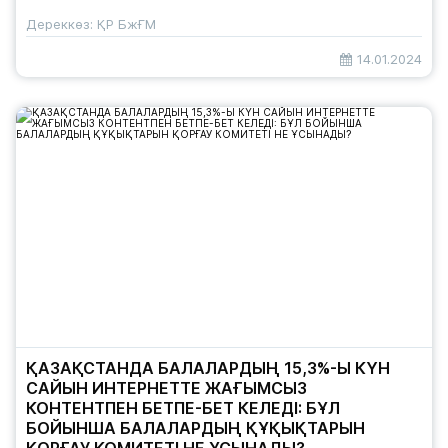
Дереккөз: ҚР БжҒМ
14.01.2024
ҚАЗАҚСТАНДА БАЛАЛАРДЫҢ 15,3%-Ы КҮН
САЙЫН ИНТЕРНЕТТЕ ЖАҒЫМСЫЗ
КОНТЕНТПЕН БЕТПЕ-БЕТ КЕЛЕДІ: БҰЛ
БОЙЫНША БАЛАЛАРДЫҢ ҚҰҚЫҚТАРЫН