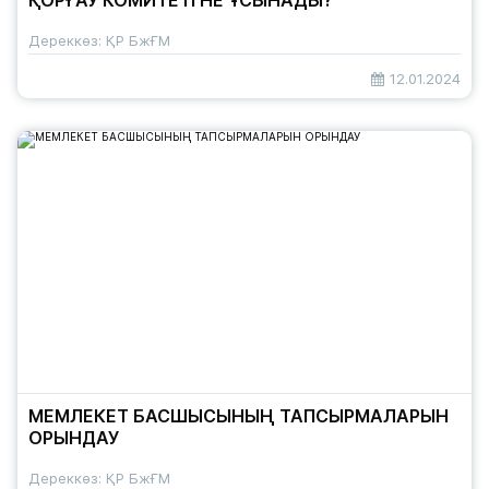
ҚОРҒАУ КОМИТЕТІ НЕ ҰСЫНАДЫ?
Дереккөз: ҚР БжҒМ
12.01.2024
МЕМЛЕКЕТ БАСШЫСЫНЫҢ ТАПСЫРМАЛАРЫН
ОРЫНДАУ
Дереккөз: ҚР БжҒМ