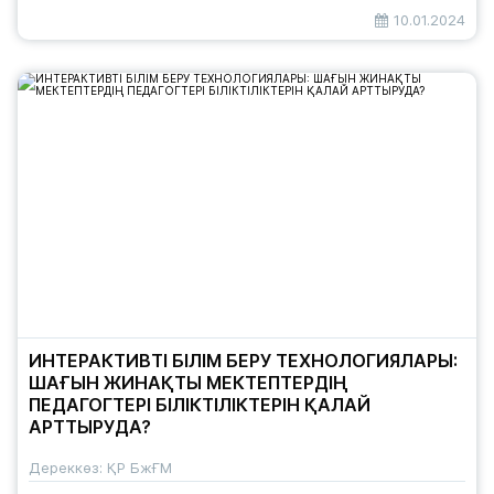
10.01.2024
ИНТЕРАКТИВТІ БІЛІМ БЕРУ ТЕХНОЛОГИЯЛАРЫ:
ШАҒЫН ЖИНАҚТЫ МЕКТЕПТЕРДІҢ
ПЕДАГОГТЕРІ БІЛІКТІЛІКТЕРІН ҚАЛАЙ
АРТТЫРУДА?
Дереккөз: ҚР БжҒМ