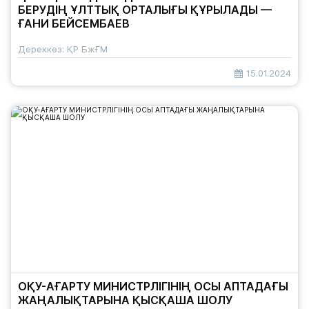
БЕРУДІҢ ҰЛТТЫҚ ОРТАЛЫҒЫ ҚҰРЫЛАДЫ —
ҒАНИ БЕЙСЕМБАЕВ
Дереккөз: ҚР БжҒМ
15.01.2024
ОҚУ-АҒАРТУ МИНИСТРЛІГІНІҢ ОСЫ АПТАДАҒЫ
ЖАҢАЛЫҚТАРЫНА ҚЫСҚАША ШОЛУ