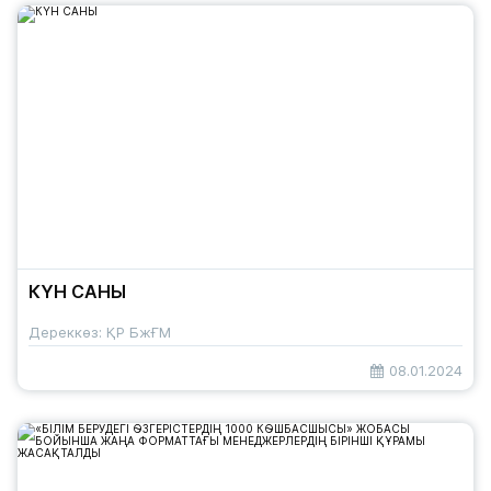
КҮН САНЫ
Дереккөз: ҚР БжҒМ
08.01.2024