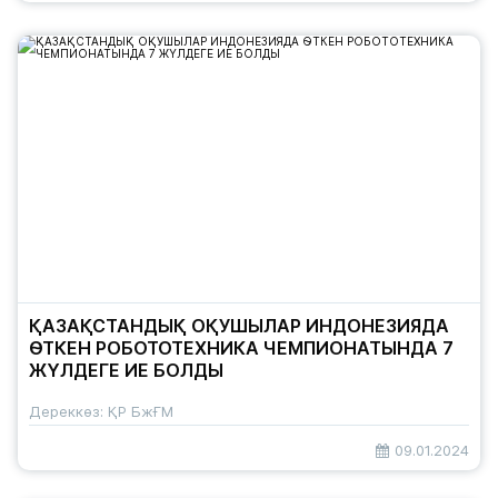
ҚАЗАҚСТАНДЫҚ ОҚУШЫЛАР ИНДОНЕЗИЯДА
ӨТКЕН РОБОТОТЕХНИКА ЧЕМПИОНАТЫНДА 7
ЖҮЛДЕГЕ ИЕ БОЛДЫ
Дереккөз: ҚР БжҒМ
09.01.2024