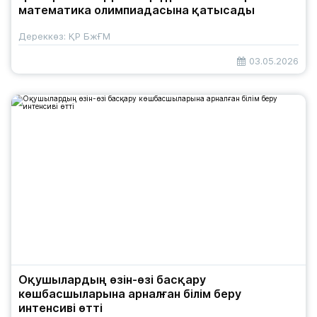
математика олимпиадасына қатысады
Дереккөз: ҚР БжҒМ
03.05.2026
Оқушылардың өзін-өзі басқару
көшбасшыларына арналған білім беру
интенсиві өтті