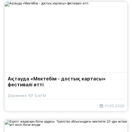
Ақтауда «Мектебім - достық картасы»
фестивалі өтті
Дереккөз: ҚР БжҒМ
01.05.2026