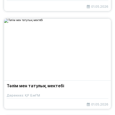
01.05.2026
Тәлім мен татулық мектебі
Дереккөз: ҚР БжҒМ
01.05.2026