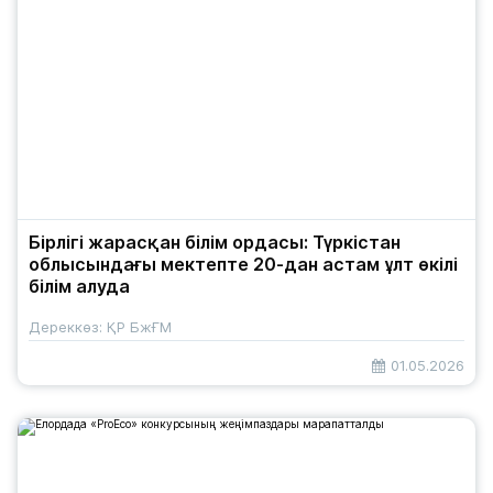
Бірлігі жарасқан білім ордасы: Түркістан
облысындағы мектепте 20-дан астам ұлт өкілі
білім алуда
Дереккөз: ҚР БжҒМ
01.05.2026