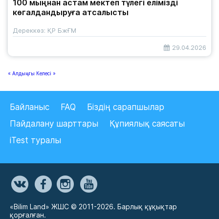
100 мыңнан астам мектеп түлегі елімізді
көгалдандыруға атсалысты
Дереккөз: ҚР БжҒМ
29.04.2026
« Алдыңғы
Келесі »
Байланыс
FAQ
Біздің сарапшылар
Пайдалану шарттары
Құпиялық саясаты
iTest туралы
«Bilim Land» ЖШС © 2011-2026. Барлық құқықтар
қорғалған.