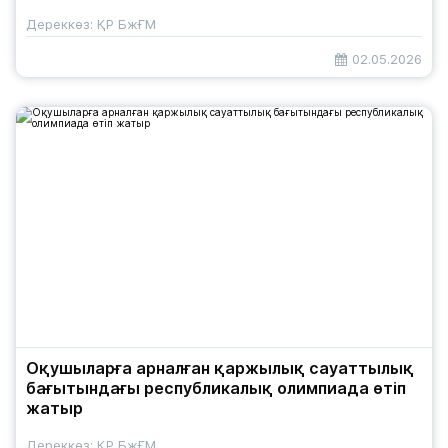
Дереккөз: ҚР БжҒМ
02.05.2026
Оқушыларға арналған қаржылық сауаттылық
бағытындағы республикалық олимпиада өтіп
жатыр
Дереккөз: ҚР БжҒМ