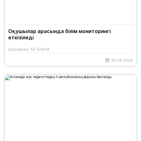
Оқушылар арасында білім мониторингі
өткізіледі
Дереккөз: ҚР БжҒМ
30.04.2026