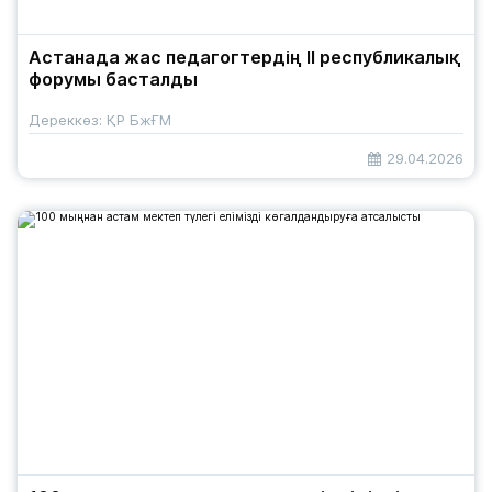
Астанада жас педагогтердің ІІ республикалық
форумы басталды
Дереккөз: ҚР БжҒМ
29.04.2026