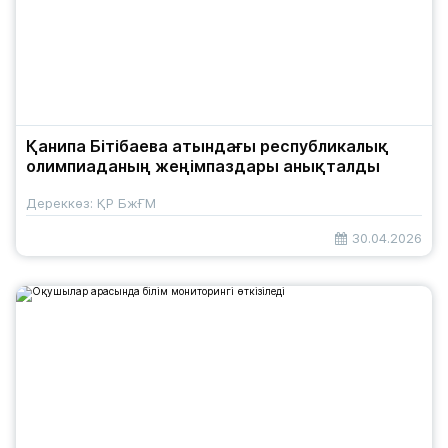
Қанипа Бітібаева атындағы республикалық
олимпиаданың жеңімпаздары анықталды
Дереккөз: ҚР БжҒМ
30.04.2026