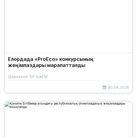
Елордада «ProEco» конкурсының
жеңімпаздары марапатталды
Дереккөз: ҚР БжҒМ
30.04.2026