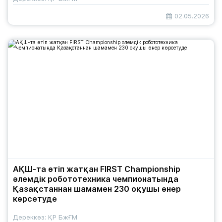
02.05.2026
АҚШ-та өтіп жатқан FIRST Championship
әлемдік робототехника чемпионатында
Қазақстаннан шамамен 230 оқушы өнер
көрсетуде
Дереккөз: ҚР БжҒМ