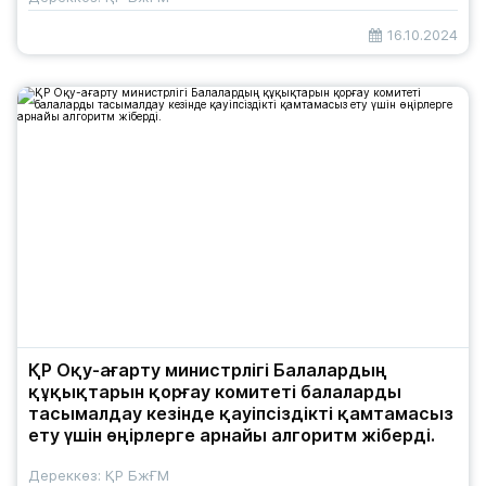
16.10.2024
ҚР Оқу-ағарту министрлігі Балалардың
құқықтарын қорғау комитеті балаларды
тасымалдау кезінде қауіпсіздікті қамтамасыз
ету үшін өңірлерге арнайы алгоритм жіберді.
Дереккөз: ҚР БжҒМ