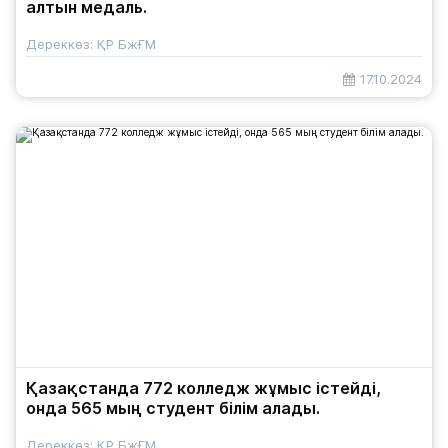
алтын медаль.
Дереккөз: ҚР БжҒМ
17.10.2024
Қазақстанда 772 колледж жұмыс істейді,
онда 565 мың студент білім алады.
Дереккөз: ҚР БжҒМ