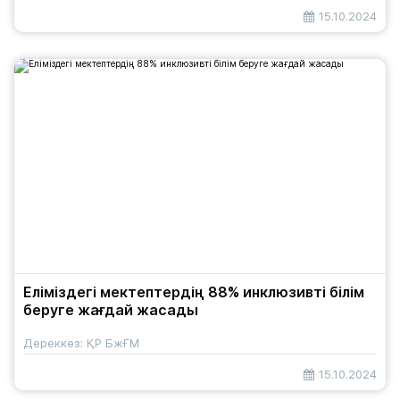
15.10.2024
Еліміздегі мектептердің 88% инклюзивті білім
беруге жағдай жасады
Дереккөз: ҚР БжҒМ
15.10.2024