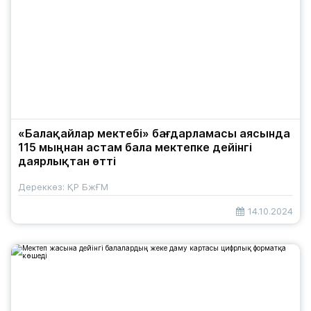
«Балақайлар мектебі» бағдарламасы аясында
115 мыңнан астам бала мектепке дейінгі
даярлықтан өтті
Дереккөз: ҚР БжҒМ
14.10.2024