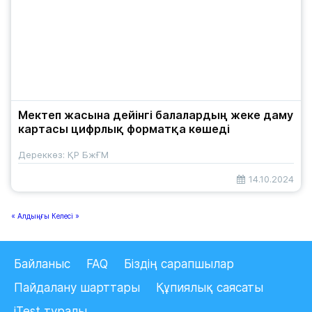
Мектеп жасына дейінгі балалардың жеке даму
картасы цифрлық форматқа көшеді
Дереккөз: ҚР БжҒМ
14.10.2024
« Алдыңғы
Келесі »
Байланыс
FAQ
Біздің сарапшылар
Пайдалану шарттары
Құпиялық саясаты
iTest туралы