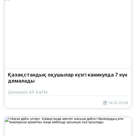
Қазақстандық оқушылар күзгі каникулда 7 күн
демалады
Дереккөз: ҚР БжҒМ
14.10.2024