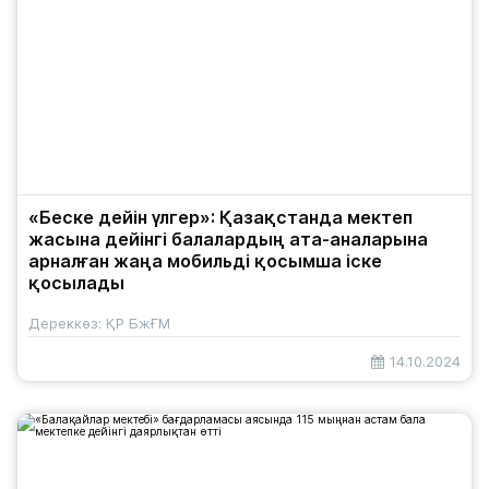
«Беске дейін үлгер»: Қазақстанда мектеп
жасына дейінгі балалардың ата-аналарына
арналған жаңа мобильді қосымша іске
қосылады
Дереккөз: ҚР БжҒМ
14.10.2024