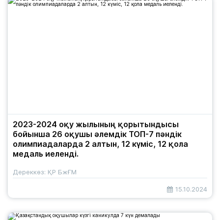
2023-2024 оқу жылының қорытындысы
бойынша 26 оқушы әлемдік ТОП-7 пәндік
олимпиадаларда 2 алтын, 12 күміс, 12 қола
медаль иеленді.
Дереккөз: ҚР БжҒМ
15.10.2024