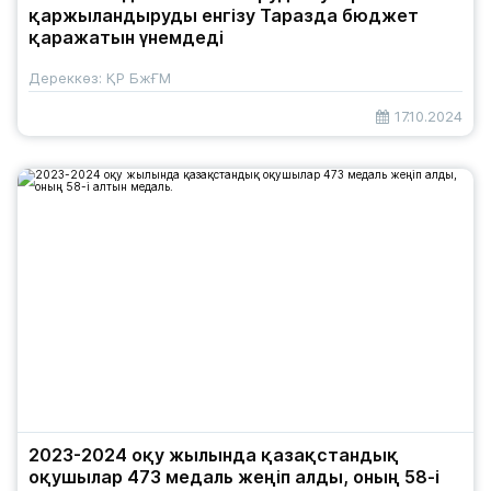
қаржыландыруды енгізу Таразда бюджет
қаражатын үнемдеді
Дереккөз: ҚР БжҒМ
17.10.2024
2023-2024 оқу жылында қазақстандық
оқушылар 473 медаль жеңіп алды, оның 58-і