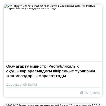
Оқу-ағарту министрі Республикалық
оқушылар арасындағы пікірсайыс турнирінің
жеңімпаздарын марапаттады
Дереккөз: ҚР БжҒМ
15.10.2024