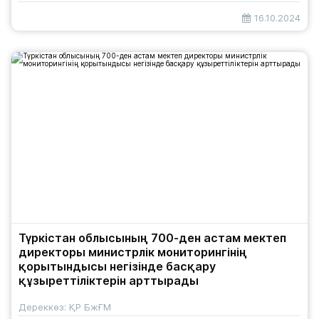
16.10.2024
Түркістан облысының 700-ден астам мектеп
директоры министрлік мониторингінің
қорытындысы негізінде басқару
құзыреттіліктерін арттырады
Дереккөз: ҚР БжҒМ