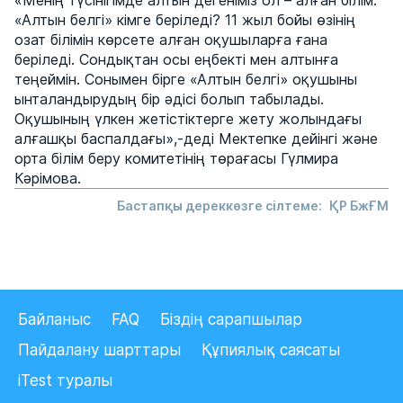
«Менің түсінігімде алтын дегеніміз ол – алған білім.
«Алтын белгі» кімге беріледі? 11 жыл бойы өзінің
озат білімін көрсете алған оқушыларға ғана
беріледі. Сондықтан осы еңбекті мен алтынға
теңеймін. Сонымен бірге «Алтын белгі» оқушыны
ынталандырудың бір әдісі болып табылады.
Оқушының үлкен жетістіктерге жету жолындағы
алғашқы баспалдағы»,-деді Мектепке дейінгі және
орта білім беру комитетінің төрағасы Гүлмира
Кәрімова.
Бастапқы дереккөзге сілтеме:
ҚР БжҒМ
Байланыс
FAQ
Біздің сарапшылар
Пайдалану шарттары
Құпиялық саясаты
iTest туралы