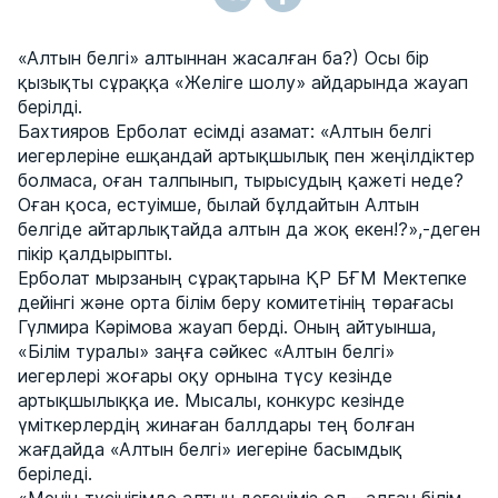
«Алтын белгі» алтыннан жасалған ба?) Осы бір
қызықты сұраққа «Желіге шолу» айдарында жауап
берілді.
Бахтияров Ерболат есімді азамат: «Алтын белгі
иегерлеріне ешқандай артықшылық пен жеңілдіктер
болмаса, оған талпынып, тырысудың қажеті неде?
Оған қоса, естуімше, былай бұлдайтын Алтын
белгіде айтарлықтайда алтын да жоқ екен!?»,-деген
пікір қалдырыпты.
Ерболат мырзаның сұрақтарына ҚР БҒМ Мектепке
дейінгі және орта білім беру комитетінің төрағасы
Гүлмира Кәрімова жауап берді. Оның айтуынша,
«Білім туралы» заңға сәйкес «Алтын белгі»
иегерлері жоғары оқу орнына түсу кезінде
артықшылыққа ие. Мысалы, конкурс кезінде
үміткерлердің жинаған баллдары тең болған
жағдайда «Алтын белгі» иегеріне басымдық
беріледі.