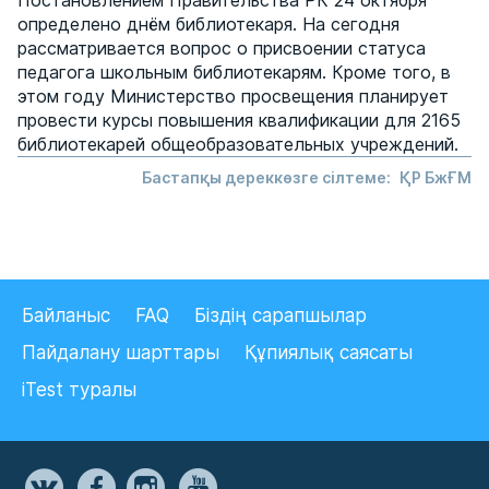
Постановлением Правительства РК 24 октября
определено днём библиотекаря. На сегодня
рассматривается вопрос о присвоении статуса
педагога школьным библиотекарям. Кроме того, в
этом году Министерство просвещения планирует
провести курсы повышения квалификации для 2165
библиотекарей общеобразовательных учреждений.
Бастапқы дереккөзге сілтеме:
ҚР БжҒМ
Байланыс
FAQ
Біздің сарапшылар
Пайдалану шарттары
Құпиялық саясаты
iTest туралы