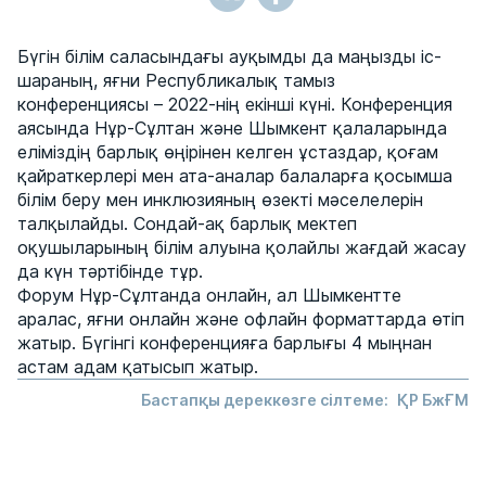
Бүгін білім саласындағы ауқымды да маңызды іс-
шараның, яғни Республикалық тамыз
конференциясы – 2022-нің екінші күні. Конференция
аясында Нұр-Сұлтан және Шымкент қалаларында
еліміздің барлық өңірінен келген ұстаздар, қоғам
қайраткерлері мен ата-аналар балаларға қосымша
білім беру мен инклюзияның өзекті мәселелерін
талқылайды. Сондай-ақ барлық мектеп
оқушыларының білім алуына қолайлы жағдай жасау
да күн тәртібінде тұр.
Форум Нұр-Сұлтанда онлайн, ал Шымкентте
аралас, яғни онлайн және офлайн форматтарда өтіп
жатыр. Бүгінгі конференцияға барлығы 4 мыңнан
астам адам қатысып жатыр.
Бастапқы дереккөзге сілтеме:
ҚР БжҒМ