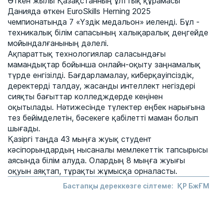
Өткен жылы Қазақстанның ұлттық құрамасы
Данияда өткен EuroSkills Herning 2025
чемпионатында 7 «Үздік медальон» иеленді. Бұл -
техникалық білім сапасының халықаралық деңгейде
мойындалғанының дәлелі.
Ақпараттық технологиялар саласындағы
мамандықтар бойынша онлайн-оқыту заңнамалық
түрде енгізілді. Бағдарламалау, киберқауіпсіздік,
деректерді талдау, жасанды интеллект негіздері
сияқты бағыттар колледждерде кеңінен
оқытылады. Нәтижесінде түлектер еңбек нарығына
тез бейімделетін, бәсекеге қабілетті маман болып
шығады.
Қазіргі таңда 43 мыңға жуық студент
кәсіпорындардың нысаналы мемлекеттік тапсырысы
аясында білім алуда. Олардың 8 мыңға жуығы
оқуын аяқтап, тұрақты жұмысқа орналасты.
Бастапқы дереккөзге сілтеме:
ҚР БжҒМ