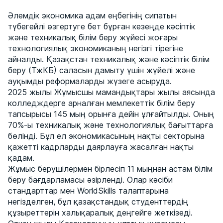
Әлемдік экономика адам еңбегінің сипатын
түбегейлі өзгертуге бет бұрған кезеңде кәсіптік
және техникалық білім беру жүйесі жоғары
технологиялық экономиканың негізгі тірегіне
айналды. Қазақстан техникалық және кәсіптік білім
беру (ТжКБ) саласын дамыту үшін жүйелі және
ауқымды реформаларды жүзеге асыруда.
2025 жылы Жұмысшы мамандықтары жылы аясында
колледждерге арналған мемлекеттік білім беру
тапсырысы 145 мың орынға дейін ұлғайтылды. Оның
70%-ы техникалық және технологиялық бағыттарға
бөлінді. Бұл ел экономикасының нақты секторына
қажетті кадрларды даярлауға жасалған нақты
қадам.
Жұмыс берушілермен бірлесіп 11 мыңнан астам білім
беру бағдарламасы әзірленді. Олар кәсіби
стандарттар мен WorldSkills талаптарына
негізделген, бұл қазақстандық студенттердің
құзыреттерін халықаралық деңгейге жеткізеді.