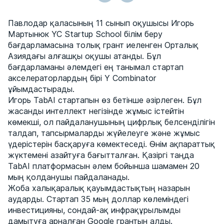
Павлодар қаласының 11 сынып оқушысы Игорь
Мартынюк YC Startup School білім беру
бағдарламасына толық грант иеленген Орталық
Азиядағы алғашқы оқушы атанды. Бұл
бағдарламаны әлемдегі ең танымал стартап
акселераторлардың бірі Y Combinator
ұйымдастырады.
Игорь TabAI стартапын өз бетінше әзірлеген. Бұл
жасанды интеллект негізінде жұмыс істейтін
көмекші, ол пайдаланушының цифрлық белсенділігін
талдап, тапсырмаларды жүйелеуге және жұмыс
үдерістерін басқаруға көмектеседі. Өнім ақпараттық
жүктемені азайтуға бағытталған. Қазіргі таңда
TabAI платформасын әлем бойынша шамамен 20
мың қолданушы пайдаланады.
Жоба халықаралық қауымдастықтың назарын
аударды. Стартап 35 мың доллар көлеміндегі
инвестицияны, сондай-ақ инфрақұрылымды
дамытуға арналған Google грантын алды.