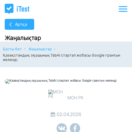
Артқа
Жаңалықтар
Басты бет
Жаңалықтар
Қазақстандық оқушының TabAI стартап жобасы Google грантын
иеленді
МОН РК
02.04.2026