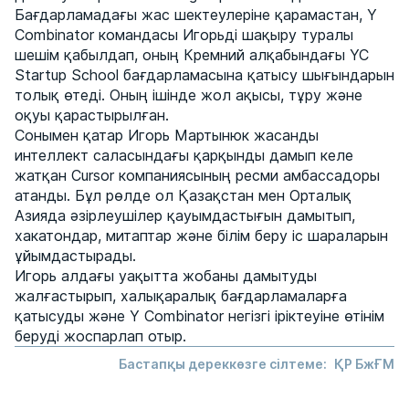
Бағдарламадағы жас шектеулеріне қарамастан, Y
Combinator командасы Игорьді шақыру туралы
шешім қабылдап, оның Кремний алқабындағы YC
Startup School бағдарламасына қатысу шығындарын
толық өтеді. Оның ішінде жол ақысы, тұру және
оқуы қарастырылған.
Сонымен қатар Игорь Мартынюк жасанды
интеллект саласындағы қарқынды дамып келе
жатқан Cursor компаниясының ресми амбассадоры
атанды. Бұл рөлде ол Қазақстан мен Орталық
Азияда әзірлеушілер қауымдастығын дамытып,
хакатондар, митаптар және білім беру іс шараларын
ұйымдастырады.
Игорь алдағы уақытта жобаны дамытуды
жалғастырып, халықаралық бағдарламаларға
қатысуды және Y Combinator негізгі іріктеуіне өтінім
беруді жоспарлап отыр.
Бастапқы дереккөзге сілтеме:
ҚР БжҒМ