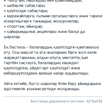
• театр фестивальдері мен қойылымдары;
• шеберлік сабақтары;
• қауіпсіздік сабақтары;
• мұражайларға, ғылыми орталықтарға және тарихи
ескерткіштерге танымдық экскурсиялар;
• спорттық ойындар;
• қайырымдылық акциялары және басқа да
шаралар.
Ең бастысы - балалардың қауіпсіздігін қамтамасыз
ету. Осы мақсатта ата-аналармен бірге жол-көлік
жарақаттарының алдын алуға, мектептің ішкі
тәртібін сақтауға, балалардың көшедегі
қауіпсіздігіне, үйдегі өрт қауіпсіздігі және
киберқауіпсіздікке ерекше назар аударылады.
Айта кетейік, бұл іс-шаралар білім беру ұйымдарына
әдістемелік ұсыным ретінде жолданады.
Бастапқы дереккөзге сілтеме:
ҚР БжҒМ