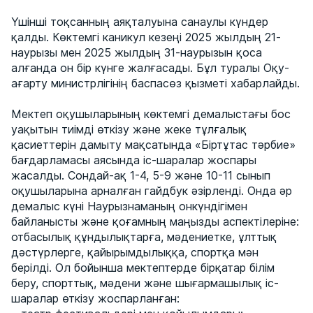
Үшінші тоқсанның аяқталуына санаулы күндер
қалды. Көктемгі каникул кезеңі 2025 жылдың 21-
наурызы мен 2025 жылдың 31-наурызын қоса
алғанда он бір күнге жалғасады. Бұл туралы Оқу-
ағарту министрлігінің баспасөз қызметі хабарлайды.
Мектеп оқушыларының көктемгі демалыстағы бос
уақытын тиімді өткізу және жеке тұлғалық
қасиеттерін дамыту мақсатында «Біртұтас тәрбие»
бағдарламасы аясында іс-шаралар жоспары
жасалды. Сондай-ақ 1-4, 5-9 және 10-11 сынып
оқушыларына арналған гайдбук әзірленді. Онда әр
демалыс күні Наурызнаманың онкүндігімен
байланысты және қоғамның маңызды аспектілеріне:
отбасылық құндылықтарға, мәдениетке, ұлттық
дәстүрлерге, қайырымдылыққа, спортқа мән
берілді. Ол бойынша мектептерде бірқатар білім
беру, спорттық, мәдени және шығармашылық іс-
шаралар өткізу жоспарланған: