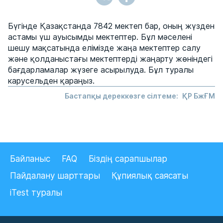
Бүгінде Қазақстанда 7842 мектеп бар, оның жүзден
астамы үш ауысымды мектептер. Бұл мәселені
шешу мақсатында елімізде жаңа мектептер салу
және қолданыстағы мектептерді жаңарту жөніндегі
бағдарламалар жүзеге асырылуда. Бұл туралы
карусельден қараңыз.
Бастапқы дереккөзге сілтеме:
ҚР БжҒМ
Байланыс
FAQ
Біздің сарапшылар
Пайдалану шарттары
Құпиялық саясаты
iTest туралы