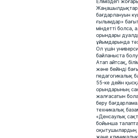
Еліміздегі жоғар
Жаңашылдықтар м
бағдарлануын кү
ғылымдар» бағы
міндетті болса, 
орындары дуалдық
ұйымдарында тәж
Ол үшін универс
байланыста болу
Атап айтсақ, біл
және бейінді бағ
педагогикалық б
55-ке дейін қысқ
орындарының сан
жалғасатын бола
беру бағдарламал
техникалық база
«Денсаулық сақт
бойынша талаптар
оқытушылардың 
және клиникалық