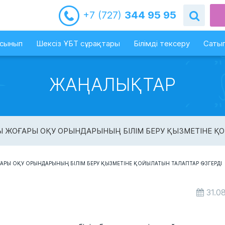
+7 (727)
344 95 95
-сынып
Шексіз ҰБТ сұрақтары
Білімді тексеру
Сатып
ЖАҢАЛЫҚТАР
 ЖОҒАРЫ ОҚУ ОРЫНДАРЫНЫҢ БІЛІМ БЕРУ ҚЫЗМЕТІНЕ ҚО
31.0