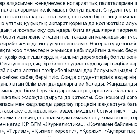
ар алқасымен және/немесе нотариаттық палаталармен 
 палаталарымен келісімшарт болуы қажет. Студенттер т
гі кітапханаларға ғана емес, сонымен бірге лицензияла
 ұлттық құқықтық ақпарат қорына да қол жеткізе алуы 
ықты жоғары оқу орындары білім алушыларға теориялы
ім беруі үшін және студенттер таңдаған мамандығын тур
ірибе жүзінде игеруі үшін енгіземіз. Өзгерістерді енгізбе
шақта жоо түлектерін жұмысқа қабылдайтын жұмыс бер
и, қазір оқытушылардың ғылыми дәрежесінің болуы жән
. Оқытушылардың бір бөлігі студенттерді қазіргі еңбек н
ай оқыта алатын тәжірибелі мамандар болуы маңызды.
 сәйкес сабақ беруі тиіс. Сонда студенттеріміз өздерінің
анылатын білім мен дағдыларға ие болады. Жаңашылды
мына да, білім беру бағдарламалары, практика базалар
никалық жарақтандыруға да қатысты. Осы кешенді өзге
апасы мен кадрларды даярлау процесін жақсартуға бағыт
оғары оқу орындарының өздері мүдделі болуы тиіс», – де
ғылым саласында сапаны қамтамасыз ету комитетінің тө
ен қатар ҚР БҒМ «Журналистика», «Қоғаммен байланы
ия», «Туризм», «Қызмет көрсету», «Қаржы», «Ақпараттық-