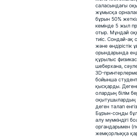
саласындағы оқы
жұмысқа орналас
бұрын 50% жеткі
кемінде 5 жыл пр
отыр. Мұндай оқ
тиіс. Сондай-ақ 
және өндірістік 
орындарында енд
құрылыс физикас
шеберхана, сәул
3D-принтерлерме
бойынша студентт
қысқарды. Дегенм
олардың білім б
оқытушылардың к
деген талап енгі
Бұрын-соңды бұл
алу мүмкіндігі б
органдарымен (п
жемқорлыққа қар