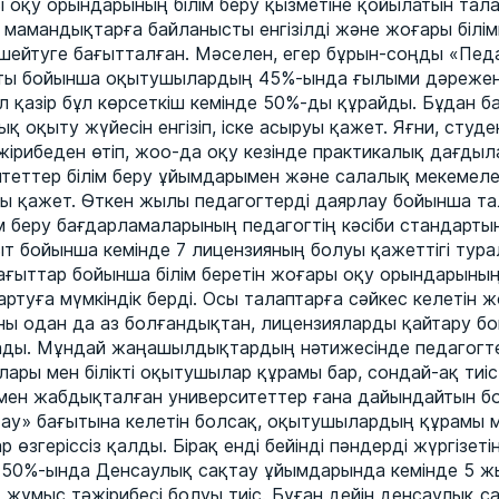
ы оқу орындарының білім беру қызметіне қойылатын тала
амандықтарға байланысты енгізілді және жоғары білім
шейтуге бағытталған. Мәселен, егер бұрын-соңды «Пед
ты бойынша оқытушылардың 45%-ында ғылыми дәрежен
ал қазір бұл көрсеткіш кемінде 50%-ды құрайды. Бұдан б
 оқыту жүйесін енгізіп, іске асыруы қажет. Яғни, студен
ірибеден өтіп, жоо-да оқу кезінде практикалық дағдыла
итеттер білім беру ұйымдарымен және салалық мекемел
ы қажет. Өткен жылы педагогтерді даярлау бойынша тала
ім беру бағдарламаларының педагогтің кәсіби стандартын
ыт бойынша кемінде 7 лицензияның болуы қажеттігі тура
ағыттар бойынша білім беретін жоғары оқу орындарыны
артуға мүмкіндік берді. Осы талаптарға сәйкес келетін 
ы одан да аз болғандықтан, лицензияларды қайтару 
ды. Мұндай жаңашылдықтардың нәтижесінде педагогтер
ары мен білікті оқытушылар құрамы бар, сондай-ақ тиі
мен жабдықталған университеттер ғана дайындайтын б
ау» бағытына келетін болсақ, оқытушылардың құрамы 
 өзгеріссіз қалды. Бірақ енді бейінді пәндерді жүргізеті
50%-ында Денсаулық сақтау ұйымдарында кемінде 5 ж
 жұмыс тәжірибесі болуы тиіс. Бұған дейін денсаулық с