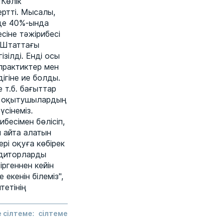
Көлік
ртті. Мысалы,
де 40%-ында
сіне тәжірибесі
. Штаттағы
ілді. Енді осы
практиктер мен
ігіне ие болды.
 т.б. бағыттар
да оқытушылардың
сінеміз.
бесімен бөлісіп,
 айта алатын
рі оқуға көбірек
удиторларды
ргеннен кейін
екенін білеміз",
тетінің
 сілтеме:
сілтеме