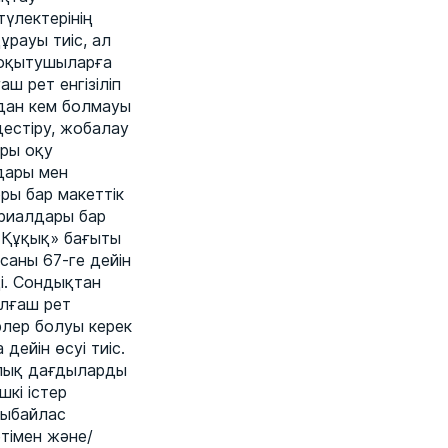
үлектерінің
рауы тиіс, ал
 оқытушыларға
ш рет енгізіліп
дан кем болмауы
дестіру, жобалау
ары оқу
дары мен
ры бар макеттік
ериалдары бар
«Құқық» бағыты
саны 67-ге дейін
ді. Сондықтан
Алғаш рет
рлер болуы керек
ейін өсуі тиіс.
алық дағдыларды
шкі істер
сыбайлас
тімен және/