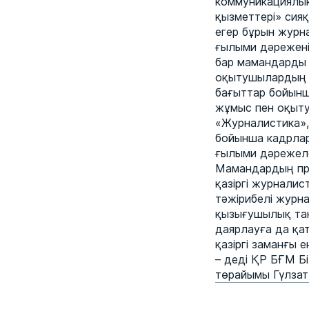
коммуникациялық
қызметтері» сия
егер бұрын журн
ғылыми дәреженің
бар мамандарды 
оқытушылардың б
бағыттар бойынш
жұмыс пен оқыту 
«Журналистика», 
бойынша кадрлар
ғылыми дәрежелер
Мамандардың прак
қазіргі журнали
тәжірибелі журна
қызығушылық тан
даярлауға да қа
қазіргі заманғы 
– деді ҚР БҒМ Б
төрайымы Гүлзат