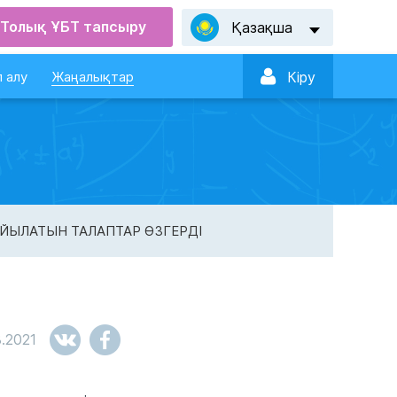
Толық ҰБТ тапсыру
Қазақша

 алу
Жаңалықтар
Кiру
ЙЫЛАТЫН ТАЛАПТАР ӨЗГЕРДІ
8.2021