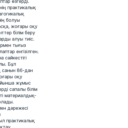
птар өзгерді.
нің практикалық
агогикалық
ің болуы
асқа, жоғары оқу
ттер білім беру
рды алуы тиіс.
ермен тығыз
птар енгізілген.
а сәйкестігі
лы. Бұл
ң санын 86-дан
жоғары оқу
бойынша жұмыс
ді сапалы білім
сті материалдық-
олады.
мен дәрежесі
н
ыл практикалық
ақтау