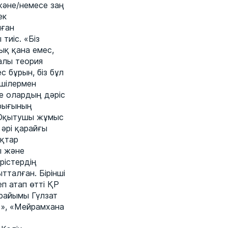
және/немесе заң
ек
нған
тиіс. «Біз
қ қана емес,
алы теория
с бұрын, біз бұл
ушілермен
е олардың дәріс
арығының
 Оқытушы жұмыс
 әрі қарайғы
қтар
ы және
рістердің
талған. Бірінші
п атап өтті ҚР
райымы Гүлзат
с», «Мейрамхана