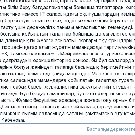
 технологиялар», «Стандарттау және сертификаттау», «
қты білім беру бағдарламалары бойынша талаптарды өзге
алистика немесе IT саласындағы оқытушылардың кемін
 бар болуы талап етілсе, ендігі кезекте білім беру проце
тарту үшін дәрежелілік пайызы айтарлықтай төмендеді
олуына қойылатын талаптар бойынша да өзгерістер енгіз
а дайындықты жүзеге асыратын жоғары оқу орындары 
процесін қатар алып жүретін мамандарды тарту мүмкінд
«Қоғаммен байланыс», «Мейрамхана ісі», «Туризм» және
 даярлаудың ерекшеліктеріне сәйкес, біз бұл салалар
інің болуы жөніндегі талапқа басымдық берілмейтінін тү
тикалық білімі әлдеқайда маңызды. Мәселен, өз тәжіри
стика саласында мамандарға қойылатын талаптар туралы
лист сабақ берсе, журналистика факультетінің студентте
ытады. Бұл бағдарламашылар, бухгалтерлер немесе а
тысты. Жұмыс берушілер арасында жоғары оқу орнын біті
еңбек нарығының талаптарына сай мамандар сұранысқа ие 
ілім және ғылым саласында сапаны қамтамасыз ету коми
 Көбенова.
Бастапқы дереккөзге