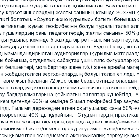
тушыларға мұндай талаптар қойылмаған. Бакалавриат т
у көрсеткіші олардың жалпы санының кемінде 80%-ын құ
лікті болатын. «Сәулет және құрылыс» бағыты бойынша
актикалық жұмыс тәжірибесінің болуы туралы талап алға
ытушылардың саны педагогтердің жалпы санынан 50%-
оқытушылар кемінде 5 жылда бір рет ғылыми-зерттеу, із
ұйымдарда біліктілігін арттыруы қажет. Бұдан басқа, жоғ
і мамандандырылған аудиториялар (құрылыс материал
ы бойынша, студиялық сабақтар үшін, гипс фигуралар қо
ет бөлшектері, мольберттер және т.б.) және арнайы мат
н жабдықталған зертханалардың болуы талап етіледі. 
ерге жыл басынан 72 жоо білім берді, бүгінде олардың 
ен, олардың көпшілігінде білім сапасы көңіл көншітпей
еру бағдарламаларына қойылатын талаптар күшейтілді. 
ем дегенде 60%-ы кемінде 5 жыл тәжірибесі бар заңге
зілді. Ғылыми дәрежеден өткен оқытушылар саны 50%-ға д
 көрсеткіш 40%-ды құрайтын. Студенттердің практик
олуы үшін жоғары оқу орындарында әділет және/немесе і
олициямен) және/немесе прокуратурамен және/немесе 
сы қызметпен және/немесе экономикалық тергеу қызме