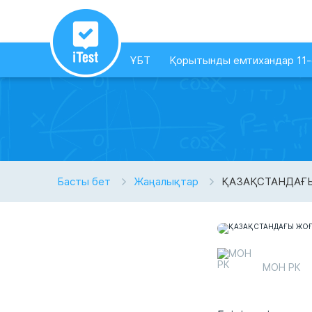
ҰБТ
Қорытынды емтихандар 11
Басты бет
Жаңалықтар
ҚАЗАҚСТАНДАҒЫ
МОН РК