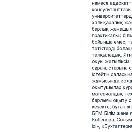
немесе адвокатт
консультанттары
университеттерде
халықаралық және
барлық жаңашылд
практикалық біл
бойынша емес, тәж
тетіктерді бола
талқыладық. Яғн
оқуы жеткіліксіз
сұраныстарына с
істейтін саласына
жұмысында қолд
оқытушылар құра
материалдық-тех
барлығы оқыту с
кезекте, бұған ж
БҒМ Білім және 
Көбенова. Соным
ісі», «Бухгалтер