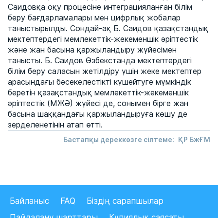
Саидовқа оқу процесіне интеграцияланған білім
беру бағдарламалары мен цифрлық жобалар
таныстырылды. Сондай-ақ Б. Саидов қазақстандық
мектептердегі мемлекеттік-жекеменшік әріптестік
және жан басына қаржыландыру жүйесімен
танысты. Б. Саидов Өзбекстанда мектептердегі
білім беру саласын жетілдіру үшін жеке мектептер
арасындағы бәсекелестікті күшейтуге мүмкіндік
беретін қазақстандық мемлекеттік-жекеменшік
әріптестік (МЖӘ) жүйесі де, сонымен бірге жан
басына шаққандағы қаржыландыруға көшу де
зерделенетінін атап өтті.
Бастапқы дереккөзге сілтеме:
ҚР БжҒМ
Байланыс
FAQ
Біздің сарапшылар
Пайдалану шарттары
Құпиялық саясаты