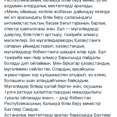
Республикасының Халыққа білім беру министрі ең
алдымен елордалық мектептерді аралады.
«Менің ойымша, келісім жобасын дайындау кезінде
екі ел арасындағы білім беру саласындағы
ынтымақтастықтың басым бағыттарының барлық
спектрі қамтылғаны жөн. Бұл — мұғалімдерді
даярлау, біліктілікті арттыру, тәжірибе алмасу
мәселелері. Біз мұғалімдеріміздің Қазақстанға
сапарын ұйымдастырып, қазақстандық
мұғалімдерді Өзбекстанға шақыра алар едік. Бұл
тәжірибе мен пікір алмасу барысында пайдалы
болады деп ойлаймын. Мен бірқатар қазақстандық
мұғаліммен сөйлестім. Олардың әрқайсысы
жұмыстарын зор құлшыныспен атқарып, өз елінің
болашағы үшін алаңдайтынын байқадым.
Мұғалімдер білімді қалай берген жөн, оқушыны
тұлға ретінде қалыптастырудың маңыздылығы
туралы ойланады екен», – деді Өзбекстан
Республикасының Халыққа білім беру министрі
Бахтиер Саидов.
Астаналық мектептерді аралау барысында Бахтиер