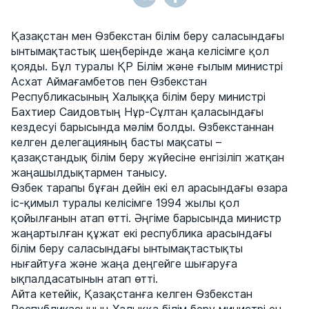
Қазақстан мен Өзбекстан білім беру саласындағы
ынтымақтастық шеңберінде жаңа келісімге қол
қояды. Бұл туралы ҚР Білім және ғылым министрі
Асхат Аймағамбетов пен Өзбекстан
Республикасының Халыққа білім беру министрі
Бахтиер Саидовтың Нұр-Сұлтан қаласындағы
кездесуі барысында мәлім болды. Өзбекстаннан
келген делегацияның басты мақсаты –
қазақстандық білім беру жүйесіне енгізіліп жатқан
жаңашылдықтармен танысу.
Өзбек тарапы бұған дейін екі ел арасындағы өзара
іс-қимыл туралы келісімге 1994 жылы қол
қойылғанын атап өтті. Әңгіме барысында министр
жаңартылған құжат екі республика арасындағы
білім беру саласындағы ынтымақтастықты
нығайтуға және жаңа деңгейге шығаруға
ықпалдасатынын атап өтті.
Айта кетейік, Қазақстанға келген Өзбекстан