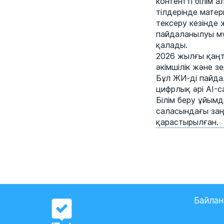
контентті білім 
тілдерінде мате
тексеру кезінде 
пайдаланылуы мү
қалады.
2026 жылғы қаңт
әкімшілік және 
Бұл ЖИ-ді пайда
цифрлық әрі AI-с
Білім беру ұйымд
саласындағы заң
қарастырылған.
Байла