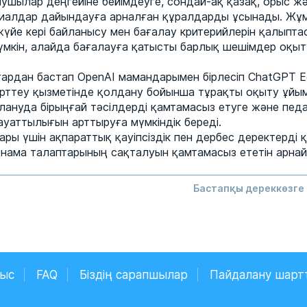
алушылар деңгейіне бейімдеуге, сондай-ақ қазақ, орыс 
риалдар дайындауға арналған құралдарды ұсынады. Ж
жүйе кері байланысу мен бағалау критерийлерін қалыпт
мкін, алайда бағалауға қатысты барлық шешімдер оқы
ардан бастап OpenAI мамандарымен бірлесіп ChatGPT Ed
зерттеу қызметінде қолдану бойынша тұрақты оқыту ұй
лануда бірыңғай тәсілдерді қамтамасыз етуге және педа
ауаттылығын арттыруға мүмкіндік береді.
ары үшін ақпараттық қауіпсіздік пен дербес деректерді 
нама талаптарының сақталуын қамтамасыз ететін арнайы
Бастапқы дереккөзге 
ныс
FAQ
Біздің сарапшылар
Пайдалану шарт