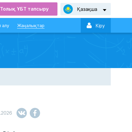
Толық ҰБТ тапсыру
Қазақша

 алу
Жаңалықтар
Кiру
1.2026