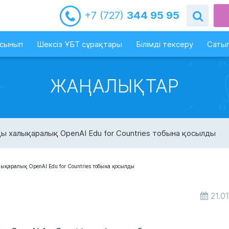
+7 (727)
344 95 95
-сынып
Шексіз ҰБТ сұрақтары
Білімді тексеру
Сатып
ЖАҢАЛЫҚТАР
ы халықаралық OpenAI Edu for Countries тобына қосылды
21.0