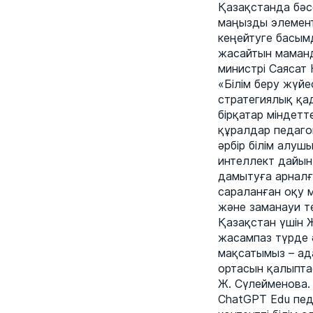
Қазақстанда бәс
маңызды элементі
кеңейтуге басымд
жасайтын маманд
министрі Саясат 
«Білім беру жүйе
стратегиялық қа
бірқатар міндетт
құралдар педагог
әрбір білім алуш
интеллект дайын 
дамытуға арналғ
сараланған оқу м
және заманауи т
Қазақстан үшін 
жасампаз түрде 
мақсатымыз – ад
ортасын қалыпта
Ж. Сүлейменова.
ChatGPT Edu пед