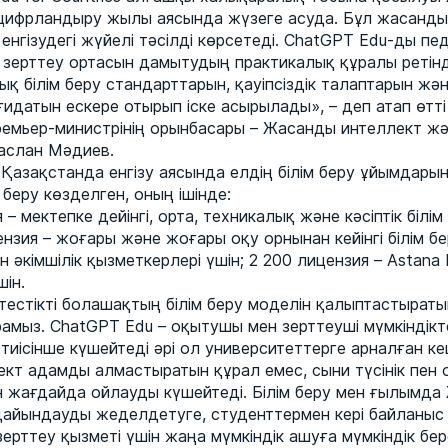
цифрландыру жылы аясында жүзеге асуда. Бұл жасанды 
а енгізудегі жүйелі тәсілді көрсетеді. ChatGPT Edu-ды пе
зерттеу ортасын дамытудың практикалық құралы ретін
қ білім беру стандарттарын, қауіпсіздік талаптарын жә
ғидатын ескере отырып іске асырылады», – деп атап өтт
емьер-министрінің орынбасары – Жасанды интеллект ж
аслан Мәдиев.
Қазақстанда енгізу аясында елдің білім беру ұйымдарын
 беру көзделген, оның ішінде:
– мектепке дейінгі, орта, техникалық және кәсіптік білім
ензия – жоғары және жоғары оқу орнынан кейінгі білім 
әкімшілік қызметкерлері үшін; 2 200 лицензия – Astana 
шін.
тестікті болашақтың білім беру моделін қалыптастыраты
амыз. ChatGPT Edu – оқытушы мен зерттеуші мүмкіндікт
иісінше күшейтеді әрі ол университеттерге арналған ке
кт адамды алмастыратын құрал емес, сыни түсінік пен
н жағдайда ойлауды күшейтеді. Білім беру мен ғылымда
айындауды жеделдетуге, студенттермен кері байланыс
ерттеу қызметі үшін жаңа мүмкіндік ашуға мүмкіндік бере