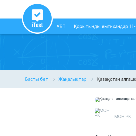
ҰБТ
Қорытынды емтихандар 11
Басты бет
Жаңалықтар
Қазақстан алғашқ
МОН РК