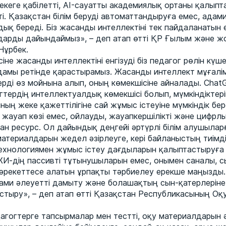
екеге қабілетті, AI-сауатты академиялық ортаны қалып
. Қазақстан білім беруді автоматтандыруға емес, адами
ық береді. Біз жасанды интеллектіні тек пайдаланатын 
арды дайындаймыз», – деп атап өтті ҚР Ғылым және жо
Нұрбек.
сіне жасанды интеллектіні енгізуді біз педагог рөлін күш
дамы ретінде қарастырамыз. Жасанды интеллект мұғалім
ерді өз мойнына алып, оның көмекшісіне айналады. Cha
тердің интеллектуалдық көмекшісі болып, мүмкіндіктері
ының жеке қажеттілігіне сай жұмыс істеуіне мүмкіндік бе
жауап көзі емес, ойлауды, жауапкершілікті және цифрл
ан ресурс. Ол дайындық деңгейі әртүрлі білім алушылар
атериалдарын жедел әзірлеуге, кері байланыстың тиімді
ехнологиямен жұмыс істеу дағдыларын қалыптастыруға 
ЖИ-дің пассивті тұтынушыларын емес, онымен саналы, 
әрекеттесе алатын ұрпақты тәрбиелеу ерекше маңызды. 
ами әлеуетті дамыту және болашақтың сын-қатерлеріне 
стыру», – деп атап өтті Қазақстан Республикасының Оқу
агогтерге тапсырмалар мен тестті, оқу материалдарын ә