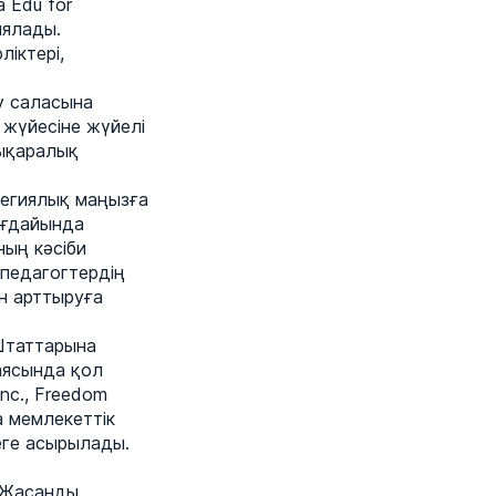
 Edu for
иялады.
ліктері,
у саласына
 жүйесіне жүйелі
лықаралық
атегиялық маңызға
ағдайында
ның кәсіби
 педагогтердің
ын арттыруға
Штаттарына
аясында қол
Inc., Freedom
а мемлекеттік
еге асырылады.
ы Жасанды