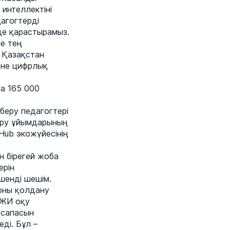
интеллектіні
дагогтерді
де қарастырамыз.
не тең
і Қазақстан
әне цифрлық
а 165 000
 беру педагогтері
беру ұйымдарының
Hub экожүйесінің
н бірегей жоба
ерін
шенді шешім.
 оны қолдану
 ЖИ оқу
 сапасын
ді. Бұл –