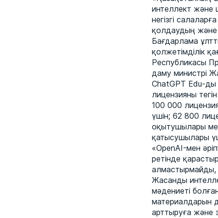
интеллект және 
негізгі салаларғ
қолдаудың және 
Бағдарлама ұлтты
қолжетімділік қа
Республикасы Пр
даму министрі Ж
ChatGPT Edu-ды 
лицензияны тегін
100 000 лицензия 
үшін; 62 800 лиц
оқытушылары мен 
қатысушылары ү
«OpenAI-мен әріп
ретінде қарастыр
алмастырмайды, т
Жасанды интелле
мәдениеті болға
материалдарын д
арттыруға және з