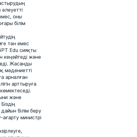
тастырудың
 әлеуетті
емес, оны
ғары білім
ейтудің
ге тән емес
tGPT Edu сияқты
н кеңейтеді және
реді. Жасанды
ық мәдениетті
ға арналған
лігін арттыруға
көмектеседі.
сыни және
Біздің
дайын білім беру
-ағарту министрі
зірлеуге,