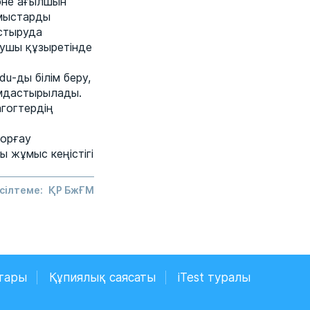
және ағылшын
ұмыстарды
астыруда
тушы құзыретінде
u-ды білім беру,
ымдастырылады.
гогтердің
қорғау
 жұмыс кеңістігі
сілтеме:
ҚР БжҒМ
тары
Құпиялық саясаты
iTest туралы