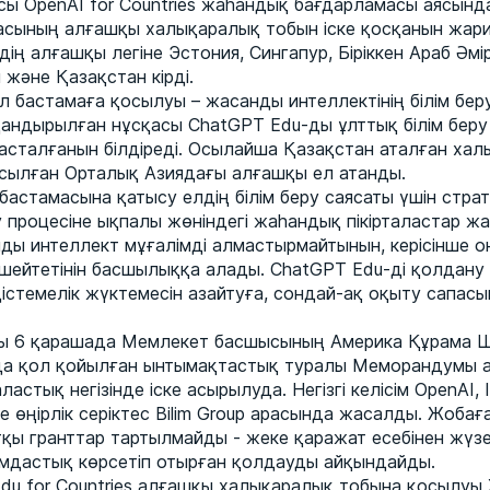
сы OpenAI for Countries жаһандық бағдарламасы аясында
масының алғашқы халықаралық тобын іске қосқанын жар
ң алғашқы легіне Эстония, Сингапур, Біріккен Араб Әмір
 және Қазақстан кірді.
л бастамаға қосылуы – жасанды интеллектінің білім бер
андырылған нұсқасы ChatGPT Edu-ды ұлттық білім беру
 басталғанын білдіреді. Осылайша Қазақстан аталған ха
сылған Орталық Азиядағы алғашқы ел атанды.
s бастамасына қатысу елдің білім беру саясаты үшін стр
у процесіне ықпалы жөніндегі жаһандық пікірталастар ж
ды интеллект мұғалімді алмастырмайтынын, керісінше о
үшейтетінін басшылыққа алады. ChatGPT Edu-ді қолдану
дістемелік жүктемесін азайтуға, сондай-ақ оқыту сапас
ы 6 қарашада Мемлекет басшысының Америка Құрама 
да қол қойылған ынтымақтастық туралы Меморандумы 
ластық негізінде іске асырылуда. Негізгі келісім OpenAI, 
не өңірлік серіктес Bilim Group арасында жасалды. Жобағ
қы гранттар тартылмайды - жеке қаражат есебінен жүз
ғамдастық көрсетіп отырған қолдауды айқындайды.
du for Countries алғашқы халықаралық тобына қосылу