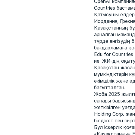
OpenAI компания
Countries баста
Қатысушы елдерді
Иордания, Грекия
Қазақстанның бұ
арналған маманд
түрде енгізудің
бағдарламаға қо
Edu for Countrie
ие. ЖИ-дің оқыт
Қазақстан жасан
мүмкіндіктерін к
әкімшілік және ә
бағытталған.
Жоба 2025 жылғ
сапары барысын
жеткізілген уағда
Holding Corp. жә
бюджет пен сырт
Бұл іскерлік қо
«Қазақстанның E