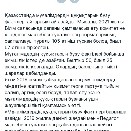
Қазақстанда мұғалімдердің құқықтарын бұзу
фактілері айтарлықтай азайды. Мысалы, 2021 жылы
Білім саласында сапаны қамтамасыз ету комитетіне
«Педагог мәртебесі туралы» заң нормаларының
сақталмауы туралы 105 өтініш түскен болса, биыл
67 өтініш тіркелген.
Мұғалімдердің құқықтарын бұзу фактілері бойынша
әкімшілік істер де азайған. Былтыр 56, биыл 25
әкімшілік іс қозғалды. Олардың барлығына тиісті
шаралар қабылданды.
Яғни 2019 жылы қабылданған заң мұғалімдерді
міндетіне жатпайтын қызметтерге тартуға тыйым
салып, артық есеп беруді талап ету және
мұғалімдердің құқықтарын бұзғаны үшін
жауапкершілікті қамтамасыз етті.
«Мұғалімдердің құқықтарын бұзу фактілері барынша
азайды. 2019 жылға дейінгі жағдай мен «Педагог
мәртебесі туралы» заң қабылданғаннан кейінгі