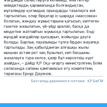
жағдайды салыстыруға келмейді. Мектептер
әкімдіктердің қарамағында болғандықтан,
мұғалімдер қоғамдық орындарды тазалауға жиі
тартылатын, олар бірқатар іс-шарада «массовка»
болатын, жөндеу жұмыстарына қатысып, көптеген
газетке жазылатын, үй-үйді аралап, басқа да
міндетіне жатпайтын жұмысқа тартылатын. Енді
мұндай жағдайлар қысқарып, жойылды деуге
болады. Барлық лауазымды тұлға бірден жауапқа
тартылады. Заң қабылданған алғашқы жылы
мыңнан астам рет заң бұзылып, көп басшыны
жазалауға тура келсе, қазір бұл көрсеткіш күрт
азайды», – дейді ҚР Оқу-ағарту министрлігінің Білім
саласында сапаны қамтамасыз ету комитетінің
төрағасы Ернұр Дәуенов.
Бастапқы дереккөзге сілтеме:
ҚР БжҒМ