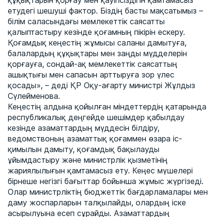
құқықтарын қорғау мен қауіпсіздігін қамтамасыз
етудегі шешуші фактор. Біздің басты мақсатымыз –
білім саласындағы мемлекеттік саясатты
қалыптастыру кезінде қоғамның пікірін ескеру.
Қоғамдық кеңестің жұмысы саланы дамытуға,
балалардың құқықтары мен заңды мүдделерін
қорғауға, сондай-ақ мемлекеттік саясаттың
ашықтығы мен сапасын арттыруға зор үлес
қосады», – деді ҚР Оқу-ағарту министрі Жұлдыз
Сүлейменова.
Кеңестің алдына қойылған міндеттердің қатарында
республикалық деңгейде шешімдер қабылдау
кезінде азаматтардың мүддесін білдіру,
ведомствоның азаматтық қоғаммен өзара іс-
қимылын дамыту, қоғамдық бақылауды
ұйымдастыру және министрлік қызметінің
жариялылығын қамтамасыз ету. Кеңес мүшелері
бірнеше негізгі бағыттар бойынша жұмыс жүргізеді.
Олар министрліктің бюджеттік бағдарламалары мен
даму жоспарларын талқылайды, олардың іске
асырылуына есеп сұрайды. Азаматтардың