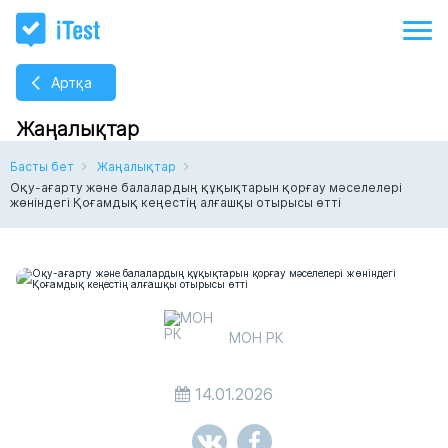
Артқа
Жаңалықтар
Басты бет
Жаңалықтар
Оқу-ағарту және балалардың құқықтарын қорғау мәселелері
жөніндегі Қоғамдық кеңестің алғашқы отырысы өтті
МОН РК
14.01.2026