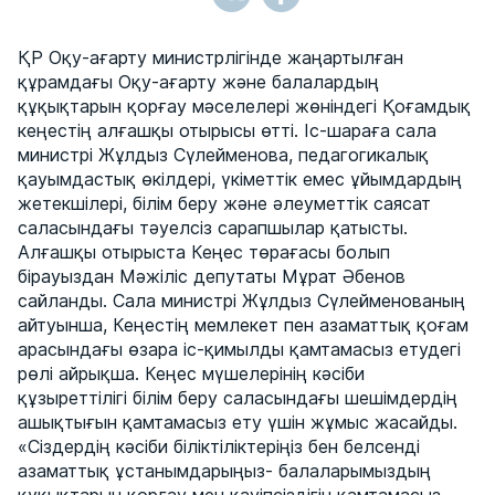
ҚР Оқу-ағарту министрлігінде жаңартылған
құрамдағы Оқу-ағарту және балалардың
құқықтарын қорғау мәселелері жөніндегі Қоғамдық
кеңестің алғашқы отырысы өтті. Іс-шараға сала
министрі Жұлдыз Сүлейменова, педагогикалық
қауымдастық өкілдері, үкіметтік емес ұйымдардың
жетекшілері, білім беру және әлеуметтік саясат
саласындағы тәуелсіз сарапшылар қатысты.
Алғашқы отырыста Кеңес төрағасы болып
бірауыздан Мәжіліс депутаты Мұрат Әбенов
сайланды. Сала министрі Жұлдыз Сүлейменованың
айтуынша, Кеңестің мемлекет пен азаматтық қоғам
арасындағы өзара іс-қимылды қамтамасыз етудегі
рөлі айрықша. Кеңес мүшелерінің кәсіби
құзыреттілігі білім беру саласындағы шешімдердің
ашықтығын қамтамасыз ету үшін жұмыс жасайды.
«Сіздердің кәсіби біліктіліктеріңіз бен белсенді
азаматтық ұстанымдарыңыз- балаларымыздың