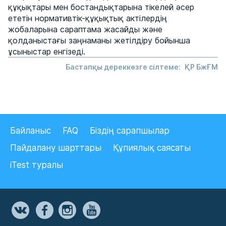
құқықтары мен бостандықтарына тікелей әсер
ететін нормативтік-құқықтық актілердің
жобаларына сараптама жасайды және
қолданыстағы заңнаманы жетілдіру бойынша
ұсыныстар енгізеді.
Бастапқы дереккөзге сілтеме:
ҚР БжҒМ
Байланыс
FAQ
Біздің сарапшылар
Пайдалану шарттары
Құпиялық саясаты
iTest туралы