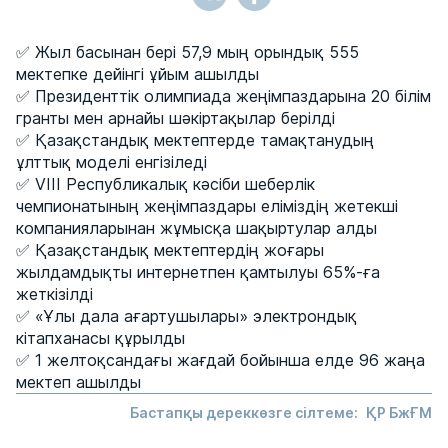
✅ Жыл басынан бері 57,9 мың орындық 555
мектепке дейінгі ұйым ашылды
✅ Президенттік олимпиада жеңімпаздарына 20 білім
гранты мен арнайы шәкіртақылар берілді
✅ Қазақстандық мектептерде тамақтанудың
ұлттық моделі енгізіледі
✅ VIII Республикалық кәсіби шеберлік
чемпионатының жеңімпаздары еліміздің жетекші
компанияларынан жұмысқа шақыртулар алды
✅ Қазақстандық мектептердің жоғары
жылдамдықты интернетпен қамтылуы 65%-ға
жеткізілді
✅ «Ұлы дала ағартушылары» электрондық
кітапханасы құрылды
✅ 1 желтоқсандағы жағдай бойынша елде 96 жаңа
мектеп ашылды
Бастапқы дереккөзге сілтеме:
ҚР БжҒМ