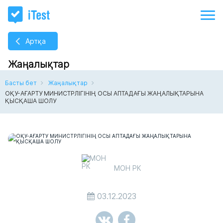
Артқа
Жаңалықтар
Басты бет
Жаңалықтар
ОҚУ-АҒАРТУ МИНИСТРЛІГІНІҢ ОСЫ АПТАДАҒЫ ЖАҢАЛЫҚТАРЫНА
ҚЫСҚАША ШОЛУ
МОН РК
03.12.2023