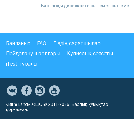
Бастапқы дереккөзге сілтеме:
сілтеме
Байланыс
FAQ
Біздің сарапшылар
Пайдалану шарттары
Құпиялық саясаты
iTest туралы
«Bilim Land» ЖШС © 2011-2026. Барлық құқықтар
қорғалған.