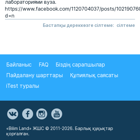
лабораториями вуза.
https://www.facebook.com/1120704037/posts/1021907
d=n
Бастапқы дереккөзге сілтеме:
сілтеме
Байланыс
FAQ
Біздің сарапшылар
Пайдалану шарттары
Құпиялық саясаты
iTest туралы
«Bilim Land» ЖШС © 2011-2026. Барлық құқықтар
қорғалған.