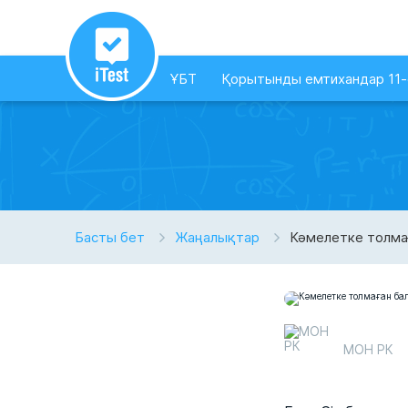
ҰБТ
Қорытынды емтихандар 11
Басты бет
Жаңалықтар
Кәмелетке толмаға
МОН РК