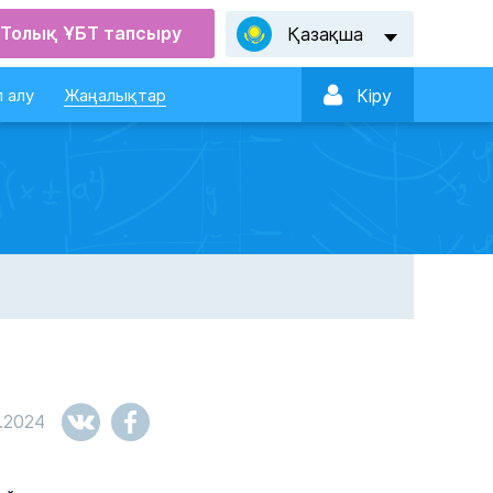
Толық ҰБТ тапсыру
Қазақша

 алу
Жаңалықтар
Кiру
.2024