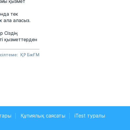
бойы қызмет
онда тек
к ала аласыз.
 Сіздің
сті қызметтерден
сілтеме:
ҚР БжҒМ
тары
Құпиялық саясаты
iTest туралы