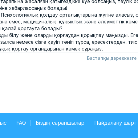
 тарапына жасалған қатыгездікке куә болсаңыз, тәулік 
іріне хабарлассаңыз болады!
з Психологиялық қолдау орталықтарына жүгіне аласыз, 
ана емес, медициналық, құқықтық және әлеуметтік көме
 қалай қорғауға болады?
ды білу және оларды қорғаудан қорықпау маңызды. Егер
ылса немесе сізге қауіп төніп тұрса, ересектерден, тиі
құқық қорғау органдарынан көмек сұраңыз.
Бастапқы дереккөзге 
ныс
FAQ
Біздің сарапшылар
Пайдалану шарт