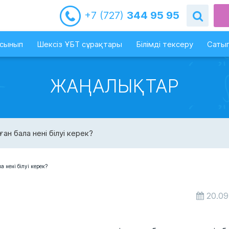
+7 (727)
344 95 95
-сынып
Шексіз ҰБТ сұрақтары
Білімді тексеру
Сатып
ЖАҢАЛЫҚТАР
н бала нені білуі керек?
20.09