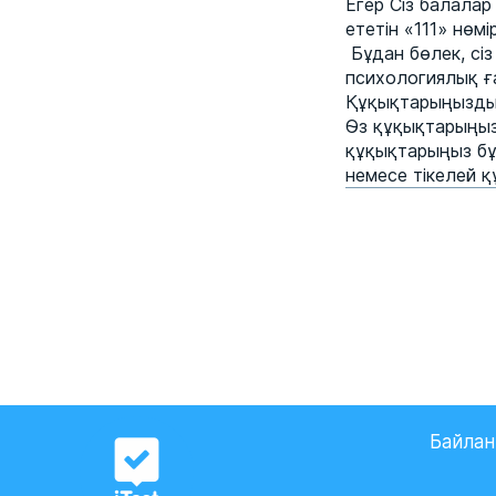
Егер Сіз балалар
ететін «111» нөм
Бұдан бөлек, сі
психологиялық ғ
Құқықтарыңызды
Өз құқықтарыңыз
құқықтарыңыз бұз
немесе тікелей 
Байла