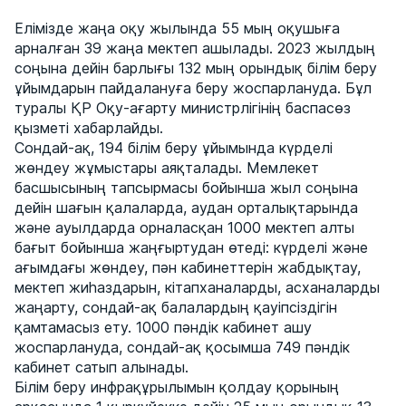
Елімізде жаңа оқу жылында 55 мың оқушыға
арналған 39 жаңа мектеп ашылады. 2023 жылдың
соңына дейін барлығы 132 мың орындық білім беру
ұйымдарын пайдалануға беру жоспарлануда. Бұл
туралы ҚР Оқу-ағарту министрлігінің баспасөз
қызметі хабарлайды.
Сондай-ақ, 194 білім беру ұйымында күрделі
жөндеу жұмыстары аяқталады. Мемлекет
басшысының тапсырмасы бойынша жыл соңына
дейін шағын қалаларда, аудан орталықтарында
және ауылдарда орналасқан 1000 мектеп алты
бағыт бойынша жаңғыртудан өтеді: күрделі және
ағымдағы жөндеу, пән кабинеттерін жабдықтау,
мектеп жиһаздарын, кітапханаларды, асханаларды
жаңарту, сондай-ақ балалардың қауіпсіздігін
қамтамасыз ету. 1000 пәндік кабинет ашу
жоспарлануда, сондай-ақ қосымша 749 пәндік
кабинет сатып алынады.
Білім беру инфрақұрылымын қолдау қорының