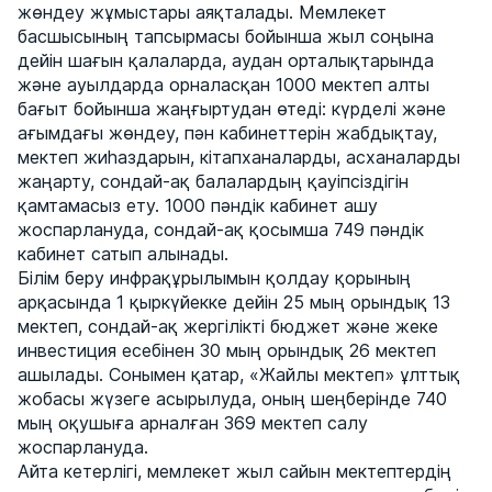
жөндеу жұмыстары аяқталады. Мемлекет
басшысының тапсырмасы бойынша жыл соңына
дейін шағын қалаларда, аудан орталықтарында
және ауылдарда орналасқан 1000 мектеп алты
бағыт бойынша жаңғыртудан өтеді: күрделі және
ағымдағы жөндеу, пән кабинеттерін жабдықтау,
мектеп жиһаздарын, кітапханаларды, асханаларды
жаңарту, сондай-ақ балалардың қауіпсіздігін
қамтамасыз ету. 1000 пәндік кабинет ашу
жоспарлануда, сондай-ақ қосымша 749 пәндік
кабинет сатып алынады.
Білім беру инфрақұрылымын қолдау қорының
арқасында 1 қыркүйекке дейін 25 мың орындық 13
мектеп, сондай-ақ жергілікті бюджет және жеке
инвестиция есебінен 30 мың орындық 26 мектеп
ашылады. Сонымен қатар, «Жайлы мектеп» ұлттық
жобасы жүзеге асырылуда, оның шеңберінде 740
мың оқушыға арналған 369 мектеп салу
жоспарлануда.
Айта кетерлігі, мемлекет жыл сайын мектептердің