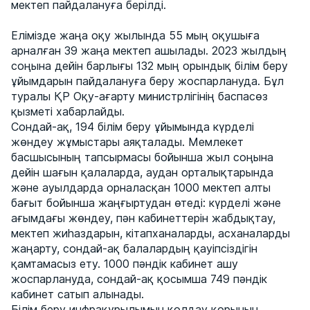
мектеп пайдалануға берілді.
Елімізде жаңа оқу жылында 55 мың оқушыға
арналған 39 жаңа мектеп ашылады. 2023 жылдың
соңына дейін барлығы 132 мың орындық білім беру
ұйымдарын пайдалануға беру жоспарлануда. Бұл
туралы ҚР Оқу-ағарту министрлігінің баспасөз
қызметі хабарлайды.
Сондай-ақ, 194 білім беру ұйымында күрделі
жөндеу жұмыстары аяқталады. Мемлекет
басшысының тапсырмасы бойынша жыл соңына
дейін шағын қалаларда, аудан орталықтарында
және ауылдарда орналасқан 1000 мектеп алты
бағыт бойынша жаңғыртудан өтеді: күрделі және
ағымдағы жөндеу, пән кабинеттерін жабдықтау,
мектеп жиһаздарын, кітапханаларды, асханаларды
жаңарту, сондай-ақ балалардың қауіпсіздігін
қамтамасыз ету. 1000 пәндік кабинет ашу
жоспарлануда, сондай-ақ қосымша 749 пәндік
кабинет сатып алынады.
Білім беру инфрақұрылымын қолдау қорының