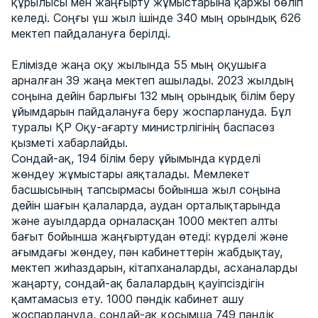
құрылысы мен жаңғырту жұмыстарына қаржы бөліп
келеді. Соңғы үш жыл ішінде 340 мың орындық 626
мектеп пайдалануға берілді.
Елімізде жаңа оқу жылында 55 мың оқушыға
арналған 39 жаңа мектеп ашылады. 2023 жылдың
соңына дейін барлығы 132 мың орындық білім беру
ұйымдарын пайдалануға беру жоспарлануда. Бұл
туралы ҚР Оқу-ағарту министрлігінің баспасөз
қызметі хабарлайды.
Сондай-ақ, 194 білім беру ұйымында күрделі
жөндеу жұмыстары аяқталады. Мемлекет
басшысының тапсырмасы бойынша жыл соңына
дейін шағын қалаларда, аудан орталықтарында
және ауылдарда орналасқан 1000 мектеп алты
бағыт бойынша жаңғыртудан өтеді: күрделі және
ағымдағы жөндеу, пән кабинеттерін жабдықтау,
мектеп жиһаздарын, кітапханаларды, асханаларды
жаңарту, сондай-ақ балалардың қауіпсіздігін
қамтамасыз ету. 1000 пәндік кабинет ашу
жоспарлануда, сондай-ақ қосымша 749 пәндік