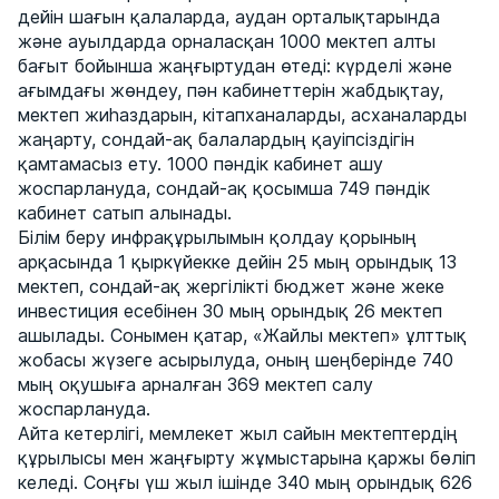
дейін шағын қалаларда, аудан орталықтарында
және ауылдарда орналасқан 1000 мектеп алты
бағыт бойынша жаңғыртудан өтеді: күрделі және
ағымдағы жөндеу, пән кабинеттерін жабдықтау,
мектеп жиһаздарын, кітапханаларды, асханаларды
жаңарту, сондай-ақ балалардың қауіпсіздігін
қамтамасыз ету. 1000 пәндік кабинет ашу
жоспарлануда, сондай-ақ қосымша 749 пәндік
кабинет сатып алынады.
Білім беру инфрақұрылымын қолдау қорының
арқасында 1 қыркүйекке дейін 25 мың орындық 13
мектеп, сондай-ақ жергілікті бюджет және жеке
инвестиция есебінен 30 мың орындық 26 мектеп
ашылады. Сонымен қатар, «Жайлы мектеп» ұлттық
жобасы жүзеге асырылуда, оның шеңберінде 740
мың оқушыға арналған 369 мектеп салу
жоспарлануда.
Айта кетерлігі, мемлекет жыл сайын мектептердің
құрылысы мен жаңғырту жұмыстарына қаржы бөліп
келеді. Соңғы үш жыл ішінде 340 мың орындық 626