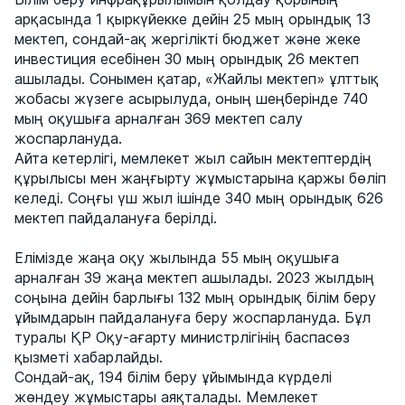
арқасында 1 қыркүйекке дейін 25 мың орындық 13
мектеп, сондай-ақ жергілікті бюджет және жеке
инвестиция есебінен 30 мың орындық 26 мектеп
ашылады. Сонымен қатар, «Жайлы мектеп» ұлттық
жобасы жүзеге асырылуда, оның шеңберінде 740
мың оқушыға арналған 369 мектеп салу
жоспарлануда.
Айта кетерлігі, мемлекет жыл сайын мектептердің
құрылысы мен жаңғырту жұмыстарына қаржы бөліп
келеді. Соңғы үш жыл ішінде 340 мың орындық 626
мектеп пайдалануға берілді.
Елімізде жаңа оқу жылында 55 мың оқушыға
арналған 39 жаңа мектеп ашылады. 2023 жылдың
соңына дейін барлығы 132 мың орындық білім беру
ұйымдарын пайдалануға беру жоспарлануда. Бұл
туралы ҚР Оқу-ағарту министрлігінің баспасөз
қызметі хабарлайды.
Сондай-ақ, 194 білім беру ұйымында күрделі
жөндеу жұмыстары аяқталады. Мемлекет