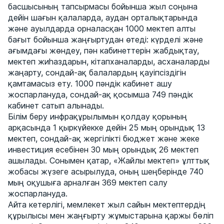
басшысының тапсырмасы бойынша жыл соңына
дейін шағын қалаларда, аудан орталықтарында
және ауылдарда орналасқан 1000 мектеп алты
бағыт бойынша жаңғыртудан өтеді: күрделі және
ағымдағы жөндеу, пән кабинеттерін жабдықтау,
мектеп жиһаздарын, кітапханаларды, асханаларды
жаңарту, сондай-ақ балалардың қауіпсіздігін
қамтамасыз ету. 1000 пәндік кабинет ашу
жоспарлануда, сондай-ақ қосымша 749 пәндік
кабинет сатып алынады.
Білім беру инфрақұрылымын қолдау қорының
арқасында 1 қыркүйекке дейін 25 мың орындық 13
мектеп, сондай-ақ жергілікті бюджет және жеке
инвестиция есебінен 30 мың орындық 26 мектеп
ашылады. Сонымен қатар, «Жайлы мектеп» ұлттық
жобасы жүзеге асырылуда, оның шеңберінде 740
мың оқушыға арналған 369 мектеп салу
жоспарлануда.
Айта кетерлігі, мемлекет жыл сайын мектептердің
құрылысы мен жаңғырту жұмыстарына қаржы бөліп