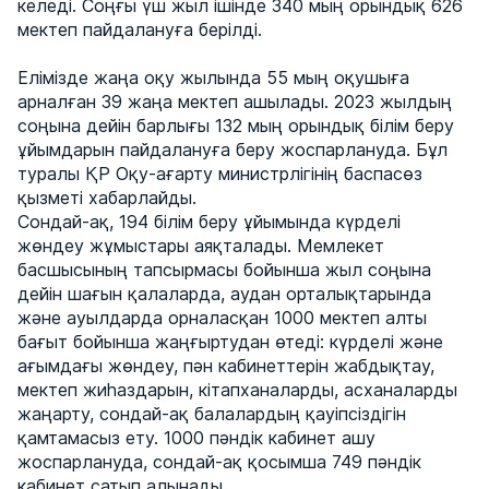
келеді. Соңғы үш жыл ішінде 340 мың орындық 626
мектеп пайдалануға берілді.
Елімізде жаңа оқу жылында 55 мың оқушыға
арналған 39 жаңа мектеп ашылады. 2023 жылдың
соңына дейін барлығы 132 мың орындық білім беру
ұйымдарын пайдалануға беру жоспарлануда. Бұл
туралы ҚР Оқу-ағарту министрлігінің баспасөз
қызметі хабарлайды.
Сондай-ақ, 194 білім беру ұйымында күрделі
жөндеу жұмыстары аяқталады. Мемлекет
басшысының тапсырмасы бойынша жыл соңына
дейін шағын қалаларда, аудан орталықтарында
және ауылдарда орналасқан 1000 мектеп алты
бағыт бойынша жаңғыртудан өтеді: күрделі және
ағымдағы жөндеу, пән кабинеттерін жабдықтау,
мектеп жиһаздарын, кітапханаларды, асханаларды
жаңарту, сондай-ақ балалардың қауіпсіздігін
қамтамасыз ету. 1000 пәндік кабинет ашу
жоспарлануда, сондай-ақ қосымша 749 пәндік
кабинет сатып алынады.