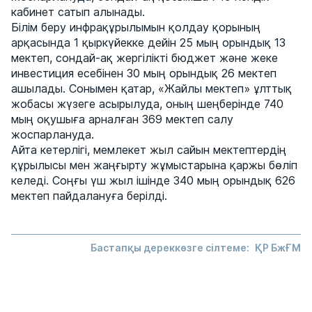
кабинет сатып алынады.
Білім беру инфрақұрылымын қолдау қорының
арқасында 1 қыркүйекке дейін 25 мың орындық 13
мектеп, сондай-ақ жергілікті бюджет және жеке
инвестиция есебінен 30 мың орындық 26 мектеп
ашылады. Сонымен қатар, «Жайлы мектеп» ұлттық
жобасы жүзеге асырылуда, оның шеңберінде 740
мың оқушыға арналған 369 мектеп салу
жоспарлануда.
Айта кетерлігі, мемлекет жыл сайын мектептердің
құрылысы мен жаңғырту жұмыстарына қаржы бөліп
келеді. Соңғы үш жыл ішінде 340 мың орындық 626
мектеп пайдалануға берілді.
Бастапқы дереккөзге сілтеме:
ҚР БжҒМ