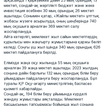
арқасында 1 қыркүйекке дейін 25 мың орындық 13
мектеп, сондай-ақ жергілікті бюджет және жеке
инвестиция есебінен 30 мың орындық 26 мектеп
ашылады. Сонымен қатар, «Жайлы мектеп» ұлттық
жобасы жүзеге асырылуда, оның шеңберінде 740
мың оқушыға арналған 369 мектеп салу
жоспарлануда.
Айта кетерлігі, мемлекет жыл сайын мектептердің
құрылысы мен жаңғырту жұмыстарына қаржы бөліп
келеді. Соңғы үш жыл ішінде 340 мың орындық 626
мектеп пайдалануға берілді.
Елімізде жаңа оқу жылында 55 мың оқушыға
арналған 39 жаңа мектеп ашылады. 2023 жылдың
соңына дейін барлығы 132 мың орындық білім беру
ұйымдарын пайдалануға беру жоспарлануда. Бұл
туралы ҚР Оқу-ағарту министрлігінің баспасөз
қызметі хабарлайды.
Сондай-ақ, 194 білім беру ұйымында күрделі
жөндеу жұмыстары аяқталады. Мемлекет
басшысының тапсырмасы бойынша жыл соңына