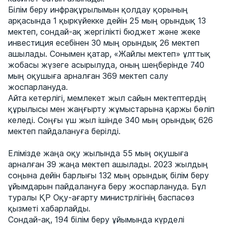
Білім беру инфрақұрылымын қолдау қорының
арқасында 1 қыркүйекке дейін 25 мың орындық 13
мектеп, сондай-ақ жергілікті бюджет және жеке
инвестиция есебінен 30 мың орындық 26 мектеп
ашылады. Сонымен қатар, «Жайлы мектеп» ұлттық
жобасы жүзеге асырылуда, оның шеңберінде 740
мың оқушыға арналған 369 мектеп салу
жоспарлануда.
Айта кетерлігі, мемлекет жыл сайын мектептердің
құрылысы мен жаңғырту жұмыстарына қаржы бөліп
келеді. Соңғы үш жыл ішінде 340 мың орындық 626
мектеп пайдалануға берілді.
Елімізде жаңа оқу жылында 55 мың оқушыға
арналған 39 жаңа мектеп ашылады. 2023 жылдың
соңына дейін барлығы 132 мың орындық білім беру
ұйымдарын пайдалануға беру жоспарлануда. Бұл
туралы ҚР Оқу-ағарту министрлігінің баспасөз
қызметі хабарлайды.
Сондай-ақ, 194 білім беру ұйымында күрделі