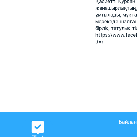
Қасиетті Құрбан
жанашырлықтың, 
ұмтылады, мұқтаж 
мерекеде шалған
бірлік, татулық т
https://www.fa
d=n
Байла