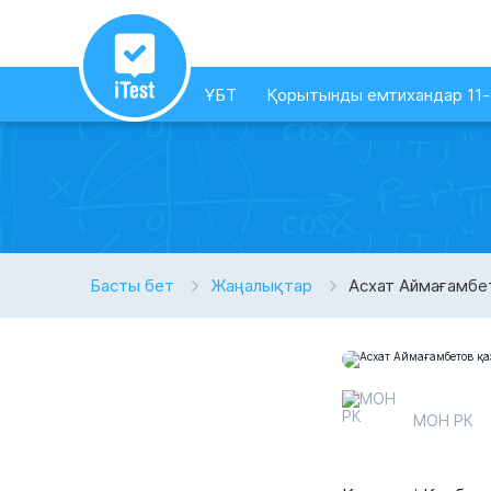
ҰБТ
Қорытынды емтихандар 11
Басты бет
Жаңалықтар
​​Асхат Аймағам
МОН РК