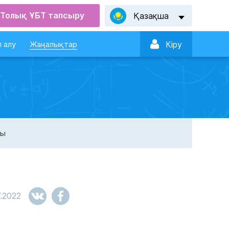
Толық ҰБТ тапсыру
Қазақша

 алу
Жаңалықтар
Кiру
ды
.2022