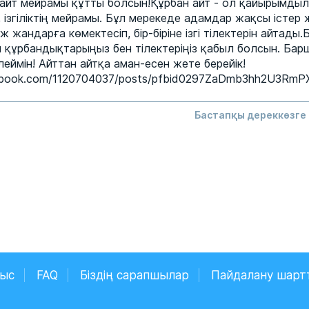
 айт мейрамы құтты болсын!Құрбан айт - ол қайырымдыл
ізгіліктің мейрамы. Бұл мерекеде адамдар жақсы істер 
жандарға көмектесіп, бір-біріне ізгі тілектерін айтады.Б
 құрбандықтарыңыз бен тілектеріңіз қабыл болсын. Бар
ілеймін! Айттан айтқа аман-есен жете берейік!
cebook.com/1120704037/posts/pfbid0297ZaDmb3hh2U3R
Бастапқы дереккөзге 
ныс
FAQ
Біздің сарапшылар
Пайдалану шарт