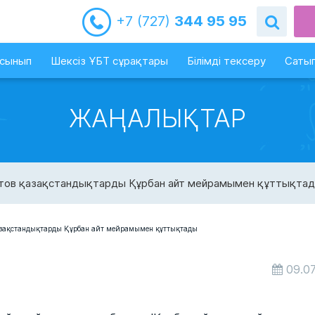
+7 (727)
344 95 95
-сынып
Шексіз ҰБТ сұрақтары
Білімді тексеру
Сатып
ЖАҢАЛЫҚТАР
бетов қазақстандықтарды Құрбан айт мейрамымен құттықта
09.07