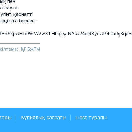
ық пен
жасауға
үгінгі қасиетті
шаңызға береке-
mPXBnSkpUHtdWnW2wXTHLqzyJNAsu24qj98ycUP4Cm5jXqpEq
сілтеме:
ҚР БжҒМ
тары
Құпиялық саясаты
iTest туралы