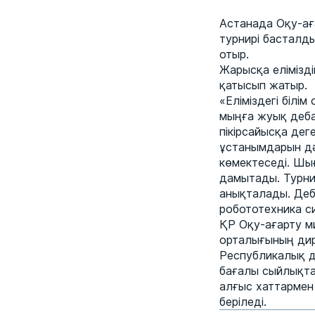
Астанада Оқу-ағ
турнирі басталд
отыр.
Жарысқа елімізд
қатысып жатыр.
«Еліміздегі білі
мыңға жуық деба
пікірсайысқа де
ұстанымдарын дә
көмектеседі. Шы
дамытады. Турни
анықталады. Деб
робототехника с
ҚР Оқу-ағарту ми
орталығының ди
Республикалық де
бағалы сыйлықта
алғыс хаттармен
беріледі.