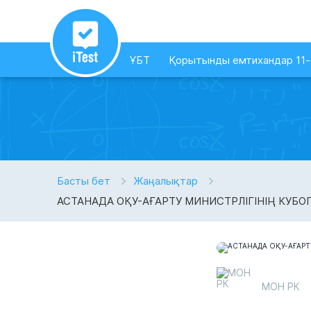
ҰБТ
Қорытынды емтихандар 11
Басты бет
Жаңалықтар
АСТАНАДА ОҚУ-АҒАРТУ МИНИСТРЛІГІНІҢ КУБО
МОН РК