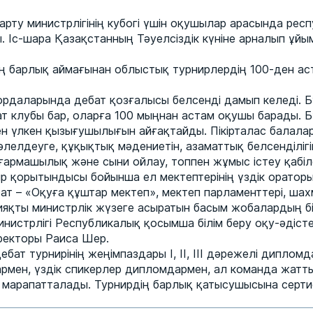
арту министрлігінің кубогі үшін оқушылар арасында рес
ы. Іс-шара Қазақстанның Тәуелсіздік күніне арналып ұ
ің барлық аймағынан облыстық турнирлердің 100-ден ас
м ордаларында дебат қозғалысы белсенді дамып келеді. Бүг
т клубы бар, оларға 100 мыңнан астам оқушы барады.
ген үлкен қызығушылығын айғақтайды. Пікірталас балала
лелдеуге, құқықтық мәдениетін, азаматтық белсенділігі
ғармашылық және сыни ойлау, топпен жұмыс істеу қабіл
р қорытындысы бойынша ел мектептерінің үздік ораторы
ат – «Оқуға құштар мектеп», мектеп парламенттері, ша
ияқты министрлік жүзеге асыратын басым жобалардың бір
нистрлігі Республикалық қосымша білім беру оқу-әдіст
ректоры Раиса Шер.
бат турнирінің жеңімпаздары I, II, III дәрежелі диплом
рмен, үздік спикерлер дипломдармен, ал команда жат
 марапатталады. Турнирдің барлық қатысушысына серт