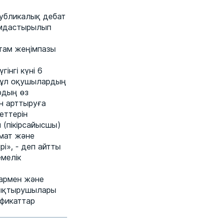
публикалық дебат
йымдастырылып
там жеңімпазы
інгі күні 6
 Бұл оқушылардың
рдың өз
н арттыруға
еттерін
 (пікірсайысшы)
хмат және
і», - деп айтты
емелік
дармен және
тықтырушылары
ификаттар