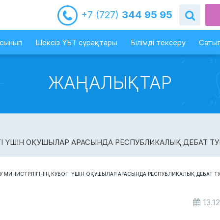
+7 (727)
344 95 95
-сынып
Шексіз ҰБТ сұрақтары
Білімді тексеру
Сатып
ЖАҢАЛЫҚТАР
ГІ ҮШІН ОҚУШЫЛАР АРАСЫНДА РЕСПУБЛИКАЛЫҚ ДЕБАТ Т
13.1