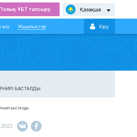
Толық ҰБТ тапсыру
Қазақша

 алу
Жаңалықтар
Кiру
УРНИРІ БАСТАЛДЫ
2.2022