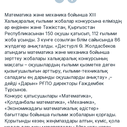
Математика және механика бойынша ХІІІ
Халықаралық ғылыми жобалар конкурсына еліміздің
әр өңірінен және Тәжікстан, Қырғызстан
Республикасынан 150 оқушы қатысып, 112 ғылыми
жоба ұсынды. 3 күнге созылған білім сайысында 86
жүлдегер анықталды. «Дәстүрлі Ө. Жолдасбеков
атындағы математика және механика бойынша
зерттеу жобалары халықаралық конкурсының
мақсаты – оқушылардың ғылыми қызметке деген
қызығушылығын арттыру, ғылыми-техникалық
саладағы ең дарынды оқушыларды анықтау» ,–
дейді «Дарын» РҒПО директоры Ғаждембек
Тұрсынов.
Конкурс қатысушылары «Математика»,
«Қолданбалы математика», «Механика»,
«Экономикадағы математикалық әдістер»
бағыттары бойынша ғылыми жобаларын қорғады.
Қорытынды кезең жеңімпаздары алтын, күміс, қола