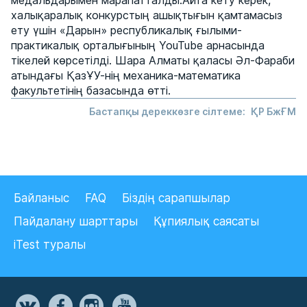
медальдарымен марапатталды.Айта кету керек,
халықаралық конкурстың ашықтығын қамтамасыз
ету үшін «Дарын» республикалық ғылыми-
практикалық орталығының YouTube арнасында
тікелей көрсетілді. Шара Алматы қаласы Әл-Фараби
атындағы ҚазҰУ-нің механика-математика
факультетінің базасында өтті.
Бастапқы дереккөзге сілтеме:
ҚР БжҒМ
Байланыс
FAQ
Біздің сарапшылар
Пайдалану шарттары
Құпиялық саясаты
iTest туралы