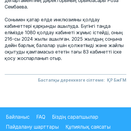
департаментінің директорының орынбасары Роза
Сембаева.
Сонымен қатар елде инклюзияны қолдау
кабинеттері қарқынды ашылуда. Бүгінгі таңда
елімізде 1080 қолдау кабинеті жұмыс істейді, оның
216-сы 2024 жылы ашылған. 2025 жылдың соңына
дейін барлық балалар үшін қолжетімді және жайлы
оқытуды қамтамасыз ететін тағы 83 кабинетті іске
қосу жоспарланып отыр.
Бастапқы дереккөзге сілтеме:
ҚР БжҒМ
Байланыс
FAQ
Біздің сарапшылар
Пайдалану шарттары
Құпиялық саясаты