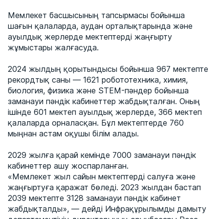
Мемлекет басшысының тапсырмасы бойынша
шағын қалаларда, аудан орталықтарында және
ауылдық жерлерде мектептерді жаңғырту
жұмыстары жалғасуда.
2024 жылдың қорытындысы бойынша 967 мектепте
рекордтық саны — 1621 робототехника, химия,
биология, физика және STEM-пәндер бойынша
заманауи пәндік кабинеттер жабдықталған. Оның
ішінде 601 мектеп ауылдық жерлерде, 366 мектеп
қалаларда орналасқан. Бұл мектептерде 760
мыңнан астам оқушы білім алады.
2029 жылға қарай кемінде 7000 заманауи пәндік
кабинеттер ашу жоспарланған.
«Мемлекет жыл сайын мектептерді салуға және
жаңғыртуға қаражат бөледі. 2023 жылдан бастап
2039 мектепте 3128 заманауи пәндік кабинет
жабдықталды», — дейді Инфрақұрылымды дамыту