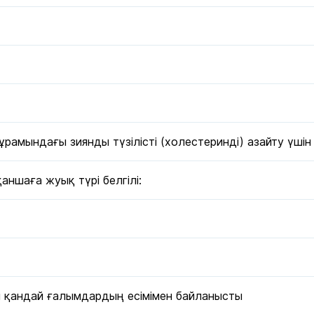
рамындағы зиянды түзілісті (холестеринді) азайту үші
шаға жуық түрі белгілі:
ин қандай ғалымдардың есімімен байланысты