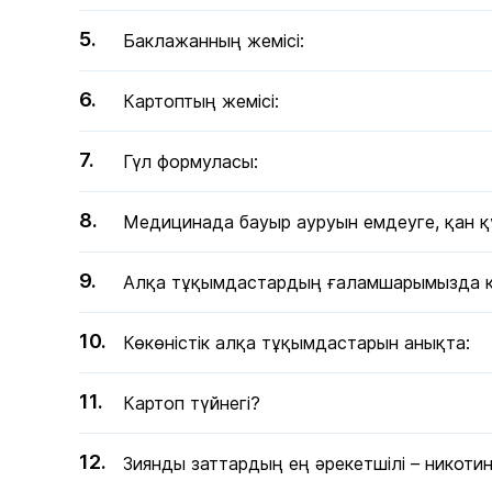
Баклажанның жемісі:
Картоптың жемісі:
Гүл формуласы:
Медицинада бауыр ауруын емдеуге, қан құ
Алқа тұқымдастардың ғаламшарымызда қан
Көкөністік алқа тұқымдастарын анықта:
Картоп түйнегі?
Зиянды заттардың ең әрекетшілі – никот