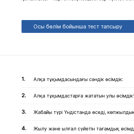
Осы бөлім бойынша тест тапсыру
Алқа тұқымдасындағы сәндік өсімдік:
Алқа тұқымдастарға жататын улы өсімдік
Жабайы түрі Үндістанда өседі, көпжылдық
Жылу және ылғал сүйетін тағамдық өсімді