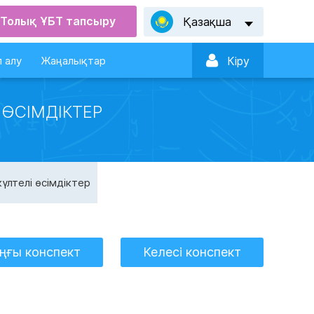
Толық ҰБТ тапсыру
Қазақша

 алу
Жаңалықтар
Кiру
 ӨСІМДІКТЕР
күлтелі өсімдіктер
ңғы конспект
Келесі конспект