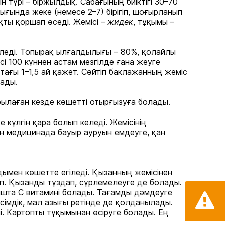
 түрі – біржылдық. Сабағының биіктігі 30–70
ында жеке (немесе 2–7) бірігіп, шоғырланып
қты қоршап өседі. Жемісі –
жидек
, тұқымы –
іледі. Топырақ ылғалдылығы – 80%, қолайлы
і 100 күннен астам мезгілде ғана жеуге
тағы 1–1,5 ай қажет. Сөйтіп баклажанның жеміс
ғады.
ылаған кезде көшетті отырғызуға болады.
 күлгін қара болып келеді. Жемісінің
ан медицинада бауыр ауруын емдеуге, қан
дымен көшетте егіледі. Қызанның жемісінен
өп. Қызанды тұздап, сүрлемелеуге де болады.
ышта С витамині болады. Тағамды дәмдеуге
сімдік, мал азығы ретінде де қолданылады.
і. Картопты тұқымынан өсіруге болады. Ең