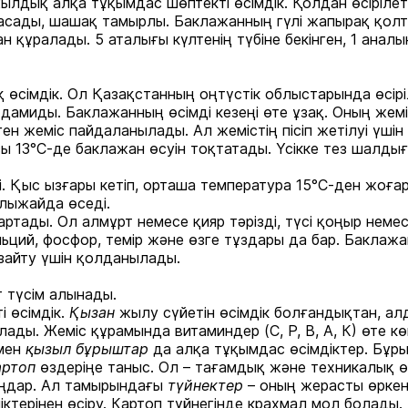
ылдық алқа тұқымдас шөптекті өсімдік. Қолдан өсірілетін
сады, шашақ тамырлы. Баклажанның гүлі жапырақ қолтығ
 құралады. 5 аталығы күлтенің түбіне бекінген, 1 аналы
 өсімдік. Ол Қазақстанның оңтүстік облыстарында өсір
дамиды. Баклажанның өсімді кезеңі өте ұзақ. Оның жеміс
н жеміс пайдаланылады. Ал жемістің пісіп жетілуі үшін 
сы 13°С-де баклажан өсуін тоқтатады. Үсікке тез шалды
 Қыс ызғары кетіп, орташа температура 15°С-ден жоғар
ылыжайда өседі.
ртады. Ол алмұрт немесе қияр тәрізді, түсі қоңыр немесе
ьций, фосфор, темір және өзге тұздары да бар. Баклаж
азайту үшін қолданылады.
т түсім алынады.
 өсімдік.
Қызан
жылу сүйетін өсімдік болғандықтан, ал
ды. Жеміс құрамында витаминдер (С, Р, В, А, К) өте к
мен
қызыл бұрыштар
да алқа тұқымдас өсімдіктер. Бұр
артоп
өздеріңе таныс. Ол – тағамдық және техникалық ө
таңдар. Ал тамырындағы
түйнектер
– оның жерасты өркен
ктерінен өсіру. Картоп түйнегінде крахмал мол болады.