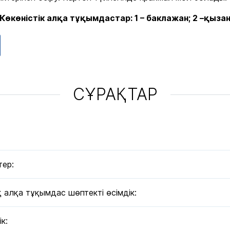
Көкөністік алқа тұқымдастар: 1 – баклажан; 2 –қыза
СҰРАҚТАР
тер:
 алқа тұқымдас шөптекті өсімдік:
к: