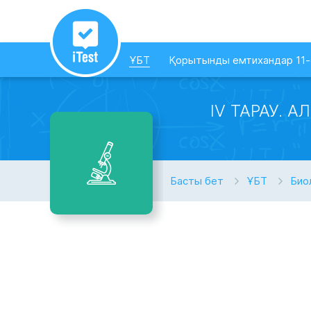
ҰБТ
Қорытынды емтихандар 11
IV ТАРАУ. 
Басты бет
ҰБТ
Био