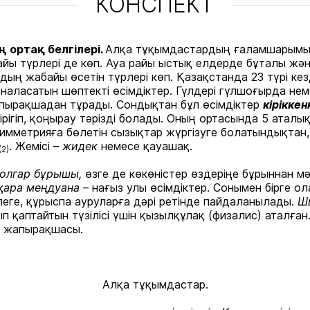
КОНСПЕКТ
 ортақ белгілері.
Алқа тұқымдастардың ғаламшарымызда
йы түрлері де көп. Ауа райы ыстық елдерде бұталы жән
ң жабайы өсетін түрлері көп. Қазақстанда 23 түрі кездес
наласатын шөптекті өсімдіктер. Гүлдері гүлшоғырда нем
апырақшадан тұрады. Сондықтан бұл өсімдіктер
кірікке
рігіп, қоңырау тәрізді болады. Оның ортасында 5 аталы
имметрияға бөлетін сызықтар жүргізуге болатындықтан, 
. Жемісі –
жидек
немесе қауашақ.
(2)
болгар бұрышы,
өзге де көкөністер өздеріңе бұрыннан мәл
қара меңдуана
– нағыз улы өсімдіктер. Сонымен бірге ол
ге, құрыспа ауруларға дәрі ретінде пайдаланылады.
Ш
п қаптайтын түзілісі үшін қызылқұлақ (физалис) аталға
ша жапырақшасы.
Алқа тұқымдастар.