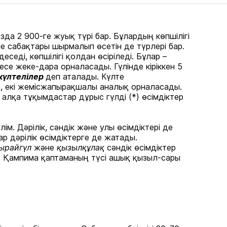
 2 900-ге жуық түрі бар. Бұлардың көпшілігі
е сабақтары шырмалып өсетін де түрлері бар.
еді, көпшілігі қолдан өсіріледі. Бұлар –
есе жеке-дара орналасады. Гүлінде кіріккен 5
нкүлтелілер
деп аталады. Күлте
қ, екі жемісжапырақшалы аналық орналасады.
алқа тұқымдастар дұрыс гүлді (*) өсімдіктер
ім. Дәрілік, сәндік және улы өсімдіктері де
ар дәрілік өсімдіктерге де жатады.
ырайгүл
және
қызылқұлақ
сәндік өсімдіктер
н. Қампима қаптаманың түсі ашық қызыл-сары