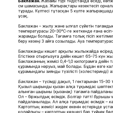
Баклажан.
Жабайы түрі Үндістанда өседі, көпж
см шамасында. Жапырақтары кезектесіп орнала
тұрады. Күлтесі тұтасқан 5 күлте жапырақшадан
ұсақ.
Баклажан – жылу және ылғал сүйетін тағамдық
температурасы 20–30°С-ге жеткенде ғана өсіп-
жарамды болады. Тағамға толық пісіп жетілмеге
беру кезеңі 3 айға созылады. Ауа температура
Баклажанды көшет арқылы жылыжайда өсіреді.
Егістікке отырғызуға дейін көшет 65–75 күн ж
Баклажанның жемісі 0,4–1,0 килограмға дейін та
құрамында нәруыз, май болады. Бұдан өзге кал
құрамындағы зиянды түзілісті (холестеринді) 
Баклажан
– түсімді дақыл, 1 гектарынан 15–30 
Қызыл шырынды қызан алқа тұқымдас шөптекті
алынған шырыны (қызанақ) тағамға пайдаланыла
Ол – біржылдық өсімдік.
Болгар тәтті бұрышы
пайдаланылады. Ал алқа тұқымдас өсімдік –
к
Картоптың
жемісі жидек
екенін естеріңде ұс
қолайлысы – картоптың көзшесі бар түйнек бөлі