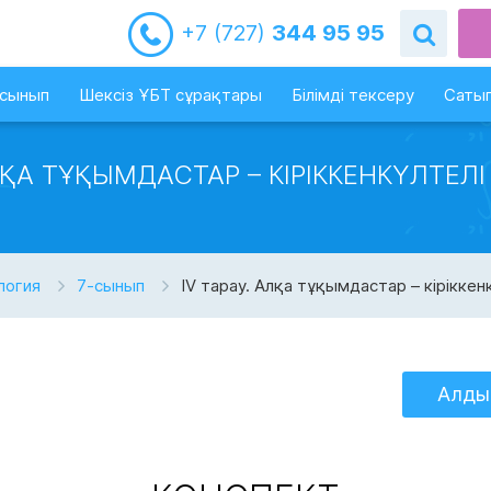
+7 (727)
344 95 95
-сынып
Шексіз ҰБТ сұрақтары
Білімді тексеру
Сатып
АЛҚА ТҰҚЫМДАСТАР – КІРІККЕНКҮЛТЕЛІ
логия
7-сынып
IV тарау. Алқа тұқымдастар – кіріккен
Алды