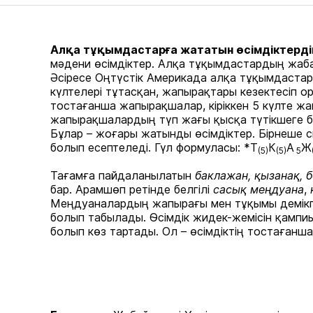
Алқа тұқымдастарға жататын өсімдіктердің
мәдени өсімдіктер. Алқа тұқымдастардың жаба
Әсіресе Оңтүстік Америкада алқа тұқымдастарды
күлтелері тұтасқан, жапырақтары кезектесіп ор
тостағанша жапырақшалар, кіріккен 5 күлте ж
жапырақшалардың түп жағы қысқа түтікшеге бі
Бұлар – жоғары жатынды өсімдіктер. Бірнеше с
болып есептеледі. Гүл формуласы: *Т
К
А
Ж
(5)
(5)
5
Тағамға пайдаланылатын
баклажан, қызанақ, 
бар. Арамшөп ретінде белгілі
сасық меңдуана
,
Меңдуаналардың жапырағы мен тұқымы демікпе
болып табылады. Өсімдік жидек-жемісін қампиы
болып көз тартады. Ол – өсімдіктің тостаған