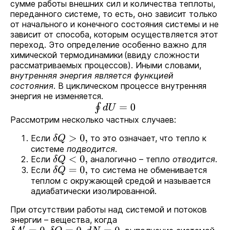
сумме работы внешних сил и количества теплоты,
переданного системе, то есть, оно зависит только
от начального и конечного состояния системы и не
зависит от способа, которым осуществляется этот
переход. Это определение особенно важно для
химической термодинамики
(ввиду сложности
рассматриваемых процессов). Иными словами,
внутренняя энергия является функцией
состояния
. В циклическом процессе внутренняя
энергия не изменяется.
∮
d
U
=
0
Рассмотрим несколько частных случаев:
Если
то это означает, что тепло к
δ
Q
>
0
,
системе
подводится
.
Если
аналогично – тепло
отводится
.
δ
Q
<
0
,
Если
то система не обменивается
δ
Q
=
0
,
теплом с окружающей средой и называется
адиабатически изолированной.
При отсутствии работы над системой и потоков
энергии – вещества, когда