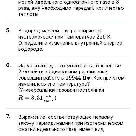
молей идеального одноатомного газа в
3
раза, ему необходимо передать количество
теплоты
Водород массой
кг расширяется
1
изотермически при температуре
К.
250
Определите изменение внутренней энергии
водорода.
Идеальный одноатомный газ в количестве
молей при адиабатном расширении
2
совершил работу в
Дж. Как при этом
19944
изменилась его температура?
(Универсальная газовая постоянная
R
=
8
,
31
Д
ж
м
о
л
ь
К
Д
ж
)
м
о
л
ь
К
Выражение, соответствующее первому
закону термодинамики при изотермическом
сжатии идеального газа, имеет вид