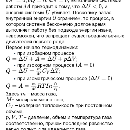
δ
A
′
=
0
,
δ
Q
=
0
,
d
N
=
0
,
выполнение системой
работы
приводит к тому, что
и
δ
A
Δ
U
<
0
,
энергия системы
убывает. Поскольку запас
U
внутренней энергии
U
ограничен, то процесс, в
котором система бесконечно долгое время
выполняет работу без подвода энергии извне,
невозможен, что запрещает существование вечных
двигателей первого рода.
Первое начало термодинамики:
при изобарном процессе
;
Q
=
Δ
U
+
A
=
Δ
U
+
p
Δ
V
при изохорном процессе (
)
A
=
0
;
Q
=
Δ
U
=
m
M
C
V
Δ
T
при изометрическом процессе (
)
Δ
U
=
0
Q
=
A
=
m
M
R
T
I
n
V
2
V
1
.
Здесь
– масса газа,
m
– молярная масса газа,
M
– молярная теплоемкость при постоянном
C
V
объеме,
– давление, объем и температура газа
p
,
V
,
T
соответственно, причем последнее равенство
верно только для идеального газа.