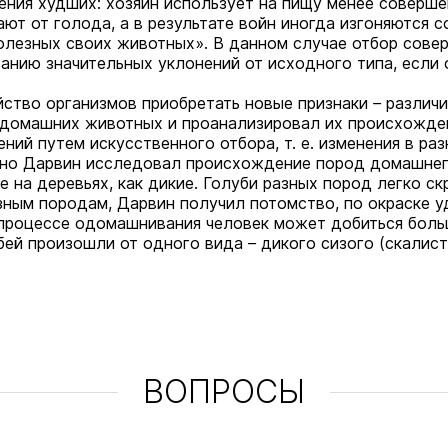
ения худших: хозяин использует на пищу менее соверше
ют от голода, а в результате войн иногда изгоняются 
полезных своих животных». В данном случае отбор сове
ванию значительных уклонений от исходного типа, если
ойство организмов приобретать новые признаки
–
различи
домашних животных и проанализировал их происхождени
ний путем искусственного отбора, т. е. изменения в ра
бно Дарвин исследовал происхождение пород домашнег
не на деревьях, как дикие. Голуби разных пород легко 
ным породам, Дарвин получил потомство, по окраске у
в процессе одомашнивания человек может добиться боль
бей произошли от одного вида
–
дикого сизого (скалист
ВОПРОСЫ