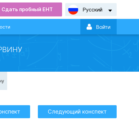
Сдать пробный ЕНТ
Русский

ости
Войти
РВИНУ
ну
онспект
Следующий конспект