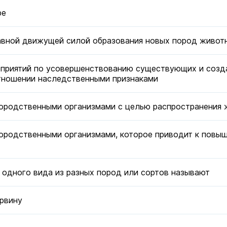
ре
авной движущей силой образования новых пород животн
приятий по усовершенствованию существующих и созд
отношении наследственными признаками
ородственными организмами с целью распространения 
ородственными организмами, которое приводит к повы
 одного вида из разных пород или сортов называют
рвину