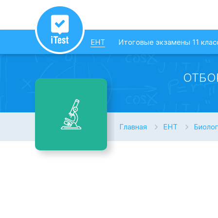
ЕНТ
Итоговые экзамены 11 клас
ОТБО
Главная
ЕНТ
Биоло