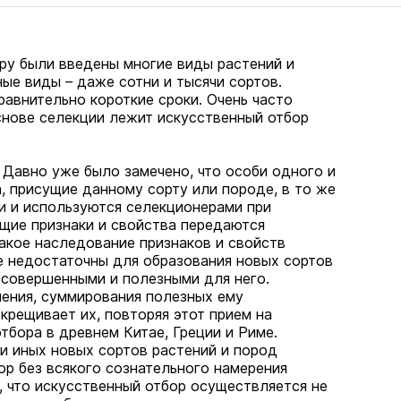
уру были введены многие виды растений и
ьные виды
–
даже сотни и тысячи сортов.
равнительно короткие сроки. Очень часто
снове селекции лежит искусственный отбор
 Давно уже было замечено, что особи одного и
, присущие данному сорту или породе, в то же
ти и используются селекционерами при
ющие признаки и свойства передаются
такое наследование признаков и свойств
ще недостаточны для образования новых сортов
ь совершенными и полезными для него.
ения, суммирования полезных ему
крещивает их, повторяя этот прием на
бора в древнем Китае, Греции и Риме.
и иных новых сортов растений и пород
ор без всякого сознательного намерения
, что искусственный отбор осуществляется не