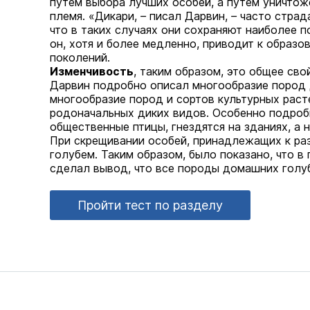
путем выбора лучших особей, а путем уничтож
племя. «Дикари,
–
писал Дарвин,
–
часто страда
что в таких случаях они сохраняют наиболее 
он, хотя и более медленно, приводит к образо
поколений.
Изменчивость
, таким образом, это общее св
Дарвин подробно описал многообразие пород 
многообразие пород и сортов культурных расте
родоначальных диких видов. Особенно подро
общественные птицы, гнездятся на зданиях, а 
При скрещивании особей, принадлежащих к раз
голубем. Таким образом, было показано, что 
сделал вывод, что все породы домашних голу
Пройти тест по разделу