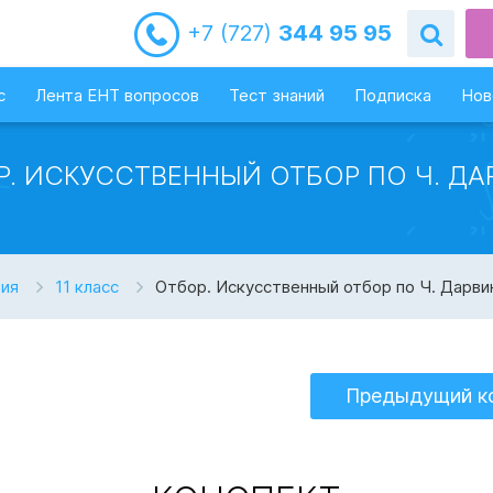
+7 (727)
344 95 95
с
Лента ЕНТ вопросов
Тест знаний
Подписка
Нов
Р. ИСКУССТВЕННЫЙ ОТБОР ПО Ч. ДА
гия
11 класс
Отбор. Искусственный отбор по Ч. Дарви
Предыдущий к