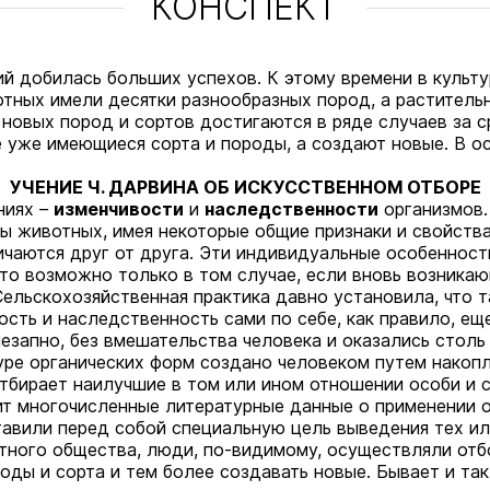
КОНСПЕКТ
ий добилась больших успехов. К этому времени в культ
тных имели десятки разнообразных пород, а растител
новых пород и сортов достигаются в ряде случаев за с
 уже имеющиеся сорта и породы, а создают новые. В о
УЧЕНИЕ Ч. ДАРВИНА ОБ ИСКУССТВЕННОМ ОТБОРЕ
ениях
–
изменчивости
и
наследственности
организмов.
ды животных, имея некоторые общие признаки и свойства
личаются друг от друга. Эти индивидуальные особеннос
то возможно только в том случае, если вновь возника
Сельскохозяйственная практика давно установила, что 
ость и наследственность сами по себе, как правило, е
незапно, без вмешательства человека и оказались стол
ре органических форм создано человеком путем накопл
тбирает наилучшие в том или ином отношении особи и с
т многочисленные литературные данные о применении от
авили перед собой специальную цель выведения тех ил
тного общества, люди, по-видимому, осуществляли отб
ды и сорта и тем более создавать новые. Бывает и так