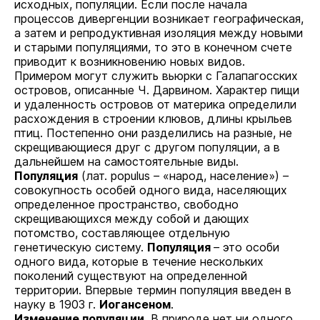
исходных, популяции. Если после начала
процессов дивергенции возникает географическая,
а затем и репродуктивная изоляция между новыми
и старыми популяциями, то это в конечном счете
приводит к возникновению новых видов.
Примером могут служить вьюрки с Галапагосских
островов, описанные Ч. Дарвином. Характер пищи
и удаленность островов от материка определили
расхождения в строении клювов, длины крыльев
птиц. Постепенно они разделились на разные, не
скрещивающиеся друг с другом популяции, а в
дальнейшем на самостоятельные виды.
Популяция
(лат. populus
–
«народ, население»)
–
совокупность особей одного вида, населяющих
определенное пространство, свободно
скрещивающихся между собой и дающих
потомство, составляющее отдельную
генетическую систему.
Популяция
–
это особи
одного вида, которые в течение нескольких
поколений существуют на определенной
территории. Впервые термин популяция введен в
науку в 1903 г.
Иогансеном
.
Изменение популяции.
В природе нет ни одного