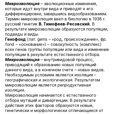
Микроэволюция
–
эволюционные изменения,
которые идут внутри вида и приводят к его
дифференцировке, завершаясь видообразованием.
Термин микроэволюция ввел в биологию в 1938 г.
русский генетик
В. Тимофеев-Ресовский
. В
результате микроэволюции образуются популяции,
подвиды и виды.
Генофонд
(лат. gems
–
«род, происхождение», фр.
fond
–
«основание»)
–
совокупность (комплекс)
всех генов группы популяции или вида и изменение
популяции в результате естественного отбора.
Микроэволюция
– внутривидовой процесс,
приводящий к образованию новых популяций
данного вида, а в конечном счете
–
новых видов.
Необходимым условием является изоляция –
географическая
и
экологическая
. Результатом
микроэволюции является
репродуктивная
изоляция
.
Микроэволюция начинается с естественного
отбора мутаций и дивергенции. В результате
действия этих факторов образуются новые,
генетически и морфологически отличающиеся от