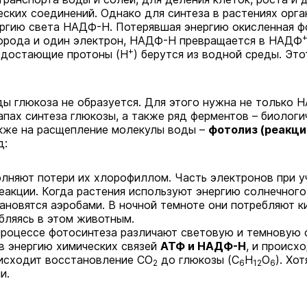
еских соединений. Однако для синтеза в растениях орг
ергию света НАДФ-Н. Потерявшая энергию окисленная ф
дорода и один электрон, НАДФ-Н превращается в НАДФ
+
недостающие протоны (Н
) берутся из водной среды. Эт
ды глюкоза не образуется. Для этого нужна не только Н
тапах синтеза глюкозы, а также ряд ферментов – биологи
акже на расщепление молекулы воды –
фотолиз (реакци
д
:
олняют потери их хлорофиллом. Часть электронов при 
акции. Когда растения используют энергию солнечного 
ановятся аэробами. В ночной темноте они потребляют к
бляясь в этом животным.
роцессе фотосинтеза различают световую и темновую 
в энергию химических связей
АТФ и НАДФ-Н
, и происх
исходит восстановление CO
до глюкозы (C
H
O
). Хо
2
6
12
6
и.