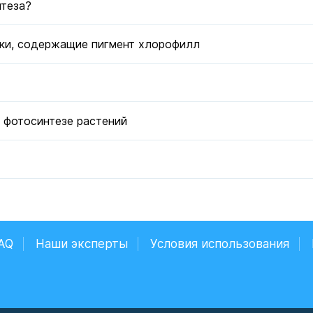
нтеза?
тки, содержащие пигмент хлорофилл
 фотосинтезе растений
AQ
Наши эксперты
Условия использования