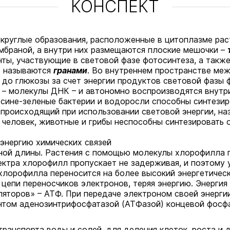
КОНСПЕКТ
круглые образования, расположенные в цитоплазме рас
мбраной, а внутри них размещаются плоские мешочки –
нты, участвующие в световой фазе фотосинтеза, а так
е называются
гранами
. Во внутреннем пространстве меж
до глюкозы за счет энергии продуктов световой фазы
 – молекулы ДНК – и автономно воспроизводятся внутри
сине-зеленые бактерии и водоросли способны синтезир
, происходящий при использовании световой энергии, н
 человек, животные и грибы неспособны синтезировать 
 энергию химических связей
зной длины. Растения с помощью молекулы хлорофилла 
ектра хлорофилл пропускает не задерживая, и поэтому 
хлорофилла переносится на более высокий энергетическ
о цепи переносчиков электронов, теряя энергию. Энерги
ляторов» – АТФ. При передаче электроном своей энерги
том аденозинтрифосфатазой (АТФазой) концевой фосфа
ранспорта воды и солей, для деления клеток, роста и 