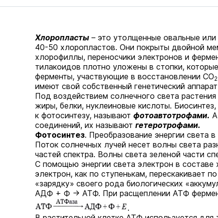
Хлоропласты
– это утолщенные овальные или 
40-50 хлоропластов. Они покрыты двойной ме
хлорофиллы, переносчики электронов и ферме
тилакоидов плотно уложены в стопки, которы
ферменты, участвующие в восстановлении СО
2
имеют свой собственный генетический аппарат
Под воздействием солнечного света растения 
жиры, белки, нуклеиновые кислоты. Биосинтез
к фотосинтезу, называют
фотоавтотрофами.
А
соединений, их называют
гетеротрофами.
Фотосинтез
. Преобразование энергии света в
Поток солнечных лучей несет волны света ра
частей спектра. Волны света зеленой части сп
С помощью энергии света электрон в составе 
электрон, как по ступенькам, перескакивает п
«зарядку» своего рода биологических «аккуму
АДФ + Ф → АТФ. При расщеплении АТФ фермен
.
В растительной клетке АТФ используется для т