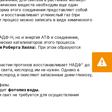
анических веществ необходим еще один
орма этого соединения представляет собой
+
и восстанавливает углекислый газ (при
от процесс можно записать в виде химического
АДФ-Н, но и энергия АТФ и соединение,
ческих катализаторов этого процесса.
я Роберта Хилла
). При этом образуются
+
участии протонов восстанавливает НАДФ
до
света, кислород им не нужен. Однако в
ислород и окисляют запасенные днем глюкозу,
фазы.
одит
фотолиз воды.
тя свет не требуется для осуществления