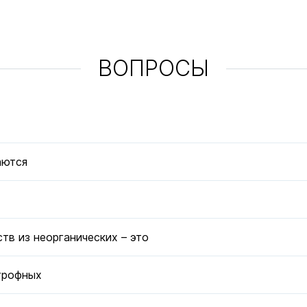
ВОПРОСЫ
аются
тв из неорганических – это
отрофных