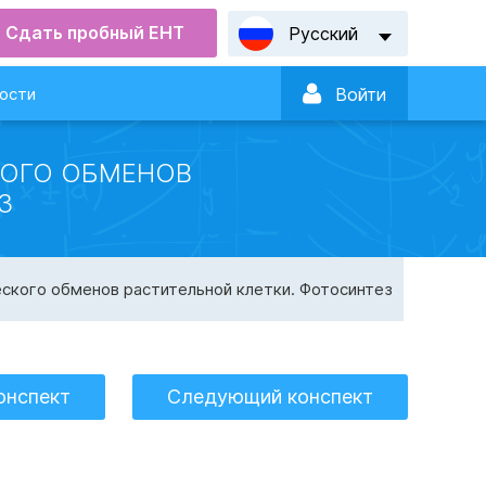
Сдать пробный ЕНТ
Русский

ости
Войти
КОГО ОБМЕНОВ
З
еского обменов растительной клетки. Фотосинтез
онспект
Следующий конспект