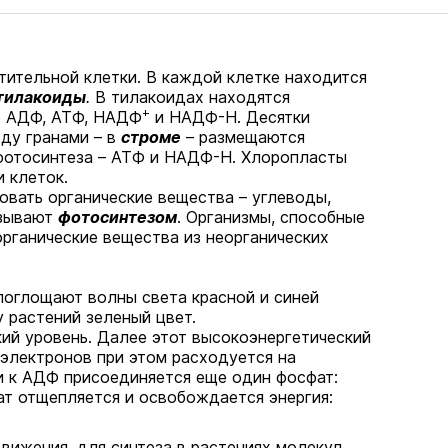
тительной клетки. В каждой клетке находится
тилакоиды
.
В тилакоидах находятся
+
же АДФ, АТФ, НАДФ
и НАДФ-Н. Десятки
ду гранами – в
строме
– размещаются
 фотосинтеза – АТФ и НАДФ-Н. Хлоропласты
 клеток.
овать органические вещества – углеводы,
азывают
фотосинтезом
. Организмы, способные
органические вещества из неорганических
поглощают волны света красной и синей
у растений зеленый цвет.
ий уровень. Далее этот высокоэнергетический
я электронов при этом расходуется на
и к АДФ присоединяется еще один фосфат:
т отщепляется и освобождается энергия:
движения, для синтеза в растениях молекул