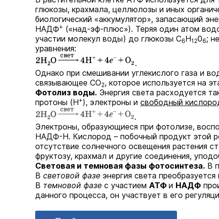
глюкозы, крахмала, целлюлозы и иных органич
биологический «аккумулятор», запасающий эн
+
НАДФ
(«над-эф-плюс»). Теряя один атом во
участии молекул воды) до глюкозы С
Н
0
; 
6
12
6
уравнения:
.
Однако при смешивании углекислого газа и во
связывающее СО
, которое используется на э
2
Фотолиз воды.
Энергия света расходуется т
+
протоны (Н
), электроны и
свободный кислоро
.
Электроны, образующиеся при фотолизе, восп
НАДФ-Н. Кислород – побочный продукт этой ре
отсутствие солнечного освещения растения ст
фруктозу, крахмал и другие соединения, уподо
Световая и темновая фазы фотосинтеза.
В п
В
световой фазе
энергия света преобразуется 
В
темновой фазе
с участием
АТФ
и
НАДФ
про
данного процесса, он участвует в его регуляци