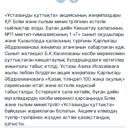
«Ұстазыңды құттықта» акциясының жеңімпаздары
ҚР Білім және ғылым министрлігінен естелік
сыйлықтар алды. Бұған дейін Көкшетау қаласының
№11 мектеп-гимназиясының 1 «Г» сынып оқушылары
және Қызылорда қаласының тұрғыны Қарлығаш
Әбдірахманова жеңімпаз атанғанын хабарлаған едік.
Сынып жетекшісі Б.К.Хасенованы кәсіби мерекесімен
құттықтаған көкшетаулық бүлдіршіндерге ертегілер
жиынтығы табыс етілді. Ұстазы Азиза Исахаеваға
жылы лебізін білдірген акция жеңімпазы Қарлығаш
Әбдірахмановаға «Қазақ тіліндегі 100 жаңа оқулық»
сериясынан кітап және естелік кәдесый
табысталды. Естеріңізге сала кетейік, бұған дейін
мұғалімдердің кәсіби мерекесі қарсаңында Білім
және ғылым министрлігі «Ұстазыңды құттықта»
байқауын жариялаған болатын. Акцияға еліміздің
түкпір-түкпірінен жүзден астам қазақстандық
қатысты.