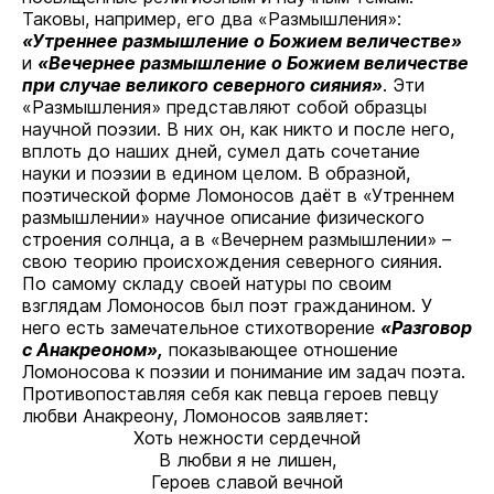
Таковы, например, его два «Размышления»:
«Утреннее размышление о Божием величестве»
и
«Вечернее размышление о Божием величестве
при случае великого северного сияния»
. Эти
«Размышления» представляют собой образцы
научной поэзии. В них он, как никто и после него,
вплоть до наших дней, сумел дать сочетание
науки и поэзии в едином целом. В образной,
поэтической форме Ломоносов даёт в «Утреннем
размышлении» научное описание физического
строения солнца, а в «Вечернем размышлении» –
свою теорию происхождения северного сияния.
По самому складу своей натуры по своим
взглядам Ломоносов был поэт гражданином. У
него есть замечательное стихотворение
«Разговор
с Анакреоном»,
показывающее отношение
Ломоносова к поэзии и понимание им задач поэта.
Противопоставляя себя как певца героев певцу
любви Анакреону, Ломоносов заявляет:
Хоть нежности сердечной
В любви я не лишен,
Героев славой вечной