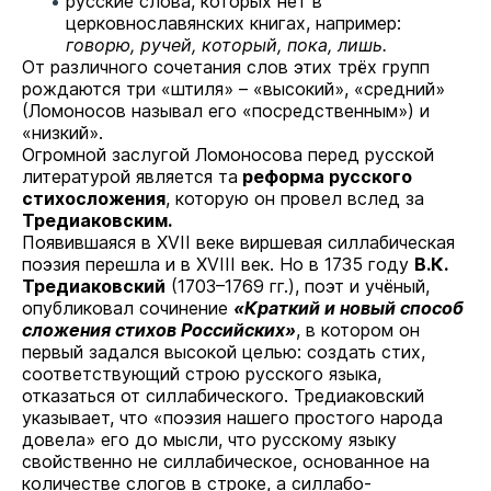
русские слова, которых нет в
церковнославянских книгах, например:
говорю, ручей, который, пока, лишь.
От различного сочетания слов этих трёх групп
рождаются три «штиля» – «высокий», «средний»
(Ломоносов называл его «посредственным») и
«низкий».
Огромной заслугой Ломоносова перед русской
литературой является та
реформа русского
стихосложения
, которую он провел вслед за
Тредиаковским.
Появившаяся в XVII веке виршевая силлабическая
поэзия перешла и в XVIII век. Но в 1735 году
В.К.
Тредиаковский
(1703–1769 гг.), поэт и учёный,
опубликовал сочинение
«Краткий и новый способ
сложения стихов Российских»
, в котором он
первый задался высокой целью: создать стих,
соответствующий строю русского языка,
отказаться от силлабического. Тредиаковский
указывает, что «поэзия нашего простого народа
довела» его до мысли, что русскому языку
свойственно не силлабическое, основанное на
количестве слогов в строке, а силлабо-