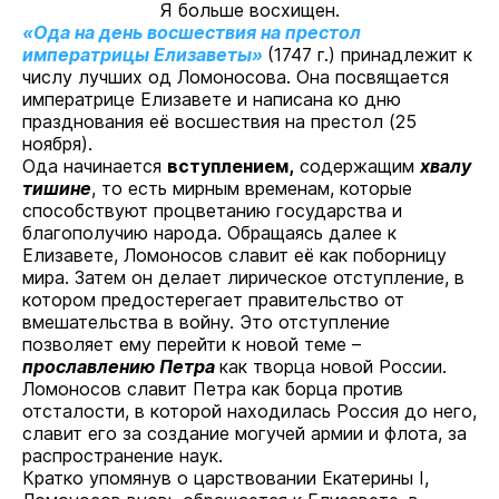
Я больше восхищен.
«Ода на день восшествия на престол
императрицы Елизаветы»
(1747 г.) принадлежит к
числу лучших од Ломоносова. Она посвящается
императрице Елизавете и написана ко дню
празднования её восшествия на престол (25
ноября).
Ода начинается
вступлением,
содержащим
хвалу
тишине
, то есть мирным временам, которые
способствуют процветанию государства и
благополучию народа. Обращаясь далее к
Елизавете, Ломоносов славит её как поборницу
мира. Затем он делает лирическое отступление, в
котором предостерегает правительство от
вмешательства в войну. Это отступление
позволяет ему перейти к новой теме –
прославлению Петра
как творца новой России.
Ломоносов славит Петра как борца против
отсталости, в которой находилась Россия до него,
славит его за создание могучей армии и флота, за
распространение наук.
Кратко упомянув о царствовании Екатерины I,