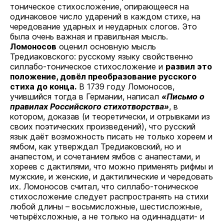
тоническое стихосложение, опирающееся на
одинаковое число ударений в каждом стихе, на
чередование ударных и неударных слогов. Это
была очень важная и правильная мысль.
Ломоносов
оценил основную мысль
Тредиаковского: русскому языку свойственно
силлабо-тоническое стихосложение и
развил это
положение, довёл преобразование русского
стиха до конца.
В 1739 году Ломоносов,
учившийся тогда в Германии, написал
«Письмо о
правилах Российского стихотворства»
, в
котором, доказав (и теоретически, и отрывками из
своих поэтических произведений), что русский
язык даёт возможность писать не только хореем и
ямбом, как утверждал Тредиаковский, но и
анапестом, и сочетанием ямбов с анапестами, и
хореев с дактилями, что можно применять рифмы и
мужские, и женские, и дактилические и чередовать
их. Ломоносов считал, что силлабо-тоническое
стихосложение следует распространять на стихи
любой длины – восьмисложные, шестисложные,
четырёхсложные, а не только на одиннадцати- и