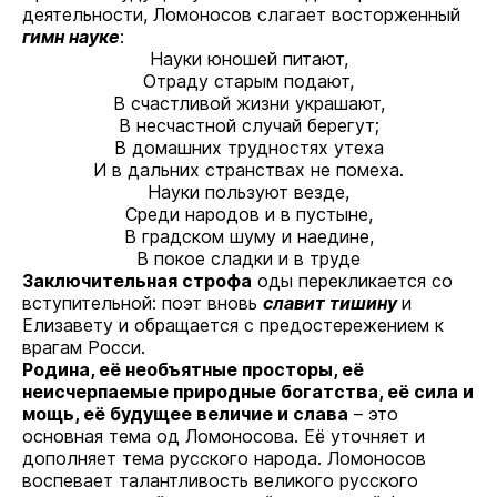
деятельности, Ломоносов слагает восторженный
гимн науке
:
Науки юношей питают,
Отраду старым подают,
В счастливой жизни украшают,
В несчастной случай берегут;
В домашних трудностях утеха
И в дальних странствах не помеха.
Науки пользуют везде,
Среди народов и в пустыне,
В градском шуму и наедине,
В покое сладки и в труде
Заключительная строфа
оды перекликается со
вступительной: поэт вновь
славит тишину
и
Елизавету и обращается с предостережением к
врагам Росси.
Родина, её необъятные просторы, её
неисчерпаемые природные богатства, её сила и
мощь, её будущее величие и слава
– это
основная тема од Ломоносова. Её уточняет и
дополняет тема русского народа. Ломоносов
воспевает талантливость великого русского