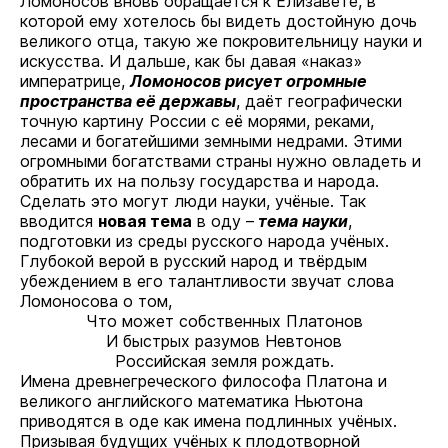
Ломоносов вновь обращается к Елизавете, в
которой ему хотелось бы видеть достойную дочь
великого отца, такую же покровительницу науки и
искусства. И дальше, как бы давая «наказ»
императрице,
Ломоносов рисует огромные
пространства её державы
, даёт географически
точную картину России с её морями, реками,
лесами и богатейшими земными недрами. Этими
огромными богатствами страны нужно овладеть и
обратить их на пользу государства и народа.
Сделать это могут люди науки, учёные. Так
вводится
новая тема
в оду –
тема науки
,
подготовки из среды русского народа учёных.
Глубокой верой в русский народ и твёрдым
убеждением в его талантливости звучат слова
Ломоносова о том,
Что может собственных Платонов
И быстрых разумов Невтонов
Российская земля рождать.
Имена древнегреческого философа Платона и
великого английского математика Ньютона
приводятся в оде как имена подлинных учёных.
Призывая будущих учёных к плодотворной