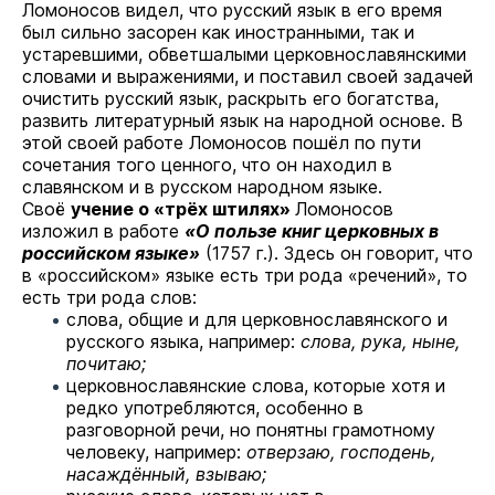
Ломоносов видел, что русский язык в его время
был сильно засорен как иностранными, так и
устаревшими, обветшалыми церковнославянскими
словами и выражениями, и поставил своей задачей
очистить русский язык, раскрыть его богатства,
развить литературный язык на народной основе. В
этой своей работе Ломоносов пошёл по пути
сочетания того ценного, что он находил в
славянском и в русском народном языке.
Своё
учение о «трёх штилях»
Ломоносов
изложил в работе
«О пользе книг церковных в
российском языке»
(1757 г.). Здесь он говорит, что
в «российском» языке есть три рода «речений», то
есть три рода слов:
слова, общие и для церковнославянского и
русского языка, например:
слова, рука, ныне,
почитаю;
церковнославянские слова, которые хотя и
редко употребляются, особенно в
разговорной речи, но понятны грамотному
человеку, например:
отверзаю, господень,
насаждённый, взываю;