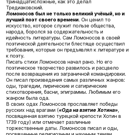
тринадцатисложные, как это делал
Тредиаковский.
Ломоносов был не только великий учёный, но и
лучший поэт своего времени
. Он ценил то
искусство, которое служит пользе общества,
народа, боролся за содержательность и
идейность литературы. Сам Ломоносов в своей
поэтической деятельности блестяще осуществил
требования, которые он предъявлял к литературе и
к поэту.
Писать стихи Ломоносов начал рано. Но его
поэтическое творчество развилось и расцвело
после возвращения из заграничной командировки.
Он писал произведения самых различных жанров:
оды, трагедии, лирические и сатирические
стихотворения, басни, эпиграммы. Любимым его
жанром была ода.
В своих одах Ломоносов прославляет победы
русских над врагами (
«Ода на взятие Хотина»
,
посвященная взятию турецкой крепости Хотин в
1739 году) или отмечает различные
торжественные даты. Ломоносов писал и оды,
посвященные религиозным и научным темам.