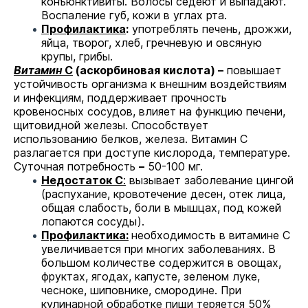
конъюнктивиты. Волосы седеют и выпадают.
Воспаление губ, кожи в углах рта.
Профилактика
:
употреблять печень, дрожжи,
яйца, творог, хлеб, гречневую и овсяную
крупы, грибы.
Витамин
С
(аскорбиновая кислота) –
повышает
устойчивость организма к внешним воздействиям
и инфекциям, поддерживает прочность
кровеносных сосудов, влияет на функцию печени,
щитовидной железы. Способствует
использованию белков, железа. Витамин С
разлагается при доступе кислорода, температуре.
Суточная потребность
–
50-100 мг.
Недостаток С
:
вызывает заболевание цингой
(распухание, кровотечение десен, отек лица,
общая слабость, боли в мышцах, под кожей
лопаются сосуды).
Профилактика:
необходимость в витамине С
увеличивается при многих заболеваниях. В
большом количестве содержится в овощах,
фруктах, ягодах, капусте, зеленом луке,
чесноке, шиповнике, смородине. При
кулинарной обработке пищи теряется 50%