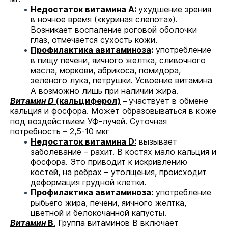
Недостаток витамина А:
ухудшение зрения
в ночное время («куриная слепота»).
Возникает воспаление роговой оболочки
глаз, отмечается сухость кожи.
Профилактика авитаминоза
:
употребление
в пищу печени, яичного желтка, сливочного
масла, моркови, абрикоса, помидора,
зеленого лука, петрушки. Усвоение витамина
А возможно лишь при наличии жира.
Витамин D
(кальциферол)
–
участвует в обмене
кальция и фосфора. Может образовываться в коже
под воздействием УФ-лучей. Суточная
потребность
–
2,5-10 мкг
Недостаток витамина D:
вызывает
заболевание – рахит. В костях мало кальция и
фосфора. Это приводит к искривлению
костей, на ребрах – утолщения, происходит
деформация грудной клетки.
Профилактика авитаминоза:
употребление
рыбьего жира, печени, яичного желтка,
цветной и белокочанной капусты.
Витамин
В
.
Группа витаминов В включает