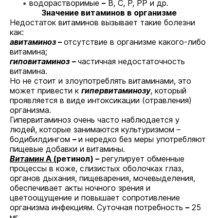
водорастворимые
–
B, C, P, PP и др.
Значение витаминов в организме
Недостаток витаминов вызывает такие болезни
как:
авитаминоз
–
отсутствие в организме какого-либо
витамина;
гиповитаминоз
–
частичная недостаточность
витамина.
Но не стоит и злоупотреблять витаминами, это
может привести к
гипервитаминозу
, который
проявляется в виде интоксикации (отравления)
организма.
Гипервитаминоз очень часто наблюдается у
людей, которые занимаются культуризмом –
бодибилдингом
–
и нередко без меры употребляют
пищевые добавки и витамины.
Витамин
А (
ретинол) –
регулирует обменные
процессы в коже, слизистых оболочках глаз,
органов дыхания, пищеварения, мочевыделения,
обеспечивает акты ночного зрения и
цветоощущение и повышает сопротивление
организма инфекциям. Суточная потребность
–
25
мг.