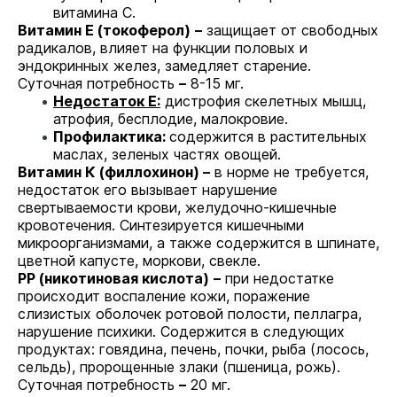
витамина С.
Витамин Е (токоферол)
–
защищает от свободных
радикалов, влияет на функции половых и
эндокринных желез, замедляет старение.
Суточная потребность
–
8-15 мг.
Недостаток Е:
дистрофия скелетных мышц,
атрофия, бесплодие, малокровие.
Профилактика:
содержится в растительных
маслах, зеленых частях овощей.
Витамин К (филлохинон) –
в норме не требуется,
недостаток его вызывает нарушение
свертываемости крови, желудочно-кишечные
кровотечения. Синтезируется кишечными
микроорганизмами, а также содержится в шпинате,
цветной капусте, моркови, свекле.
РР (никотиновая кислота)
–
при недостатке
происходит воспаление кожи, поражение
слизистых оболочек ротовой полости, пеллагра,
нарушение психики. Содержится в следующих
продуктах: говядина, печень, почки, рыба (лосось,
сельдь), пророщенные злаки (пшеница, рожь).
Суточная потребность
–
20 мг.