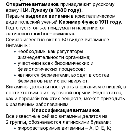
Открытие витаминов
принадлежит русскому
врачу
Н.И. Лунину (в 1880 году).
Первым
выделил витамин
в кристаллическом
виде польский ученый
Казимир Функ в 1911 году.
Год спустя он же придумал и название: от
латинского
«vita» – «жизнь».
Сейчас известно около 80 видов витаминов.
Витамины:
необходимы как регуляторы
жизнедеятельности организма;
участники всех биохимических и
физиологических процессов;
являются ферментами, входят в состав
ферментов или их активируют.
Витамины должны поступать в организм с пищей, в
соответствии с их суточной нормой. Недостаток,
как и переизбыток этих веществ, может приводить
к различным заболеваниям.
Классификация витаминов
Все известные сейчас витамины делятся на
2 группы, обозначаются латинскими буквами:
жирорастворимые витамины
–
A, D, E, K;