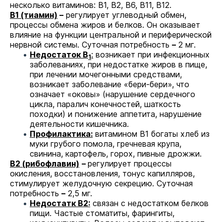
несколько витаминов: В1, В2, В6, В11, В12.
В1 (тиамин)
–
регулирует углеводный обмен,
процессы обмена жиров и белков. Он оказывает
влияние на функции центральной и периферической
нервной системы. Суточная потребность
–
2 мг.
Недостаток В
:
возникает при инфекционных
1
заболеваниях, при недостатке жиров в пище,
при лечении мочегонными средствами,
возникает заболевание «бери-бери», что
означает «оковы» (нарушение сердечного
цикла, паралич конечностей, шаткость
походки) и понижение аппетита, нарушение
деятельности кишечника.
Профилактика:
витамином В1 богаты хлеб из
муки грубого помола, гречневая крупа,
свинина, картофель, горох, пивные дрожжи.
В2 (рибофлавин)
–
регулирует процессы
окисления, восстановления, тонус капилляров,
стимулирует желудочную секрецию. Суточная
потребность
–
2,5 мг.
Недостатк В2:
связан с недостатком белков
пищи. Частые стоматиты, фарингиты,