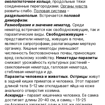
окологлоточное кольцо
, продольные тяжи
соединенные перегородками.
Органы чувств
развиты слабо.
Половая система
–
раздельнополые
. Встречается
половой
диморфизм
.
Разнообразие и значение нематод.
Среди
нематод встречаются как свободноживущие, так и
паразитические виды.
Свободноживущие
–
представители нематод, живущих в почве,
являются сапротрофами, разлагающими мертвую
органику. Хищные нематоды уменьшают
численность беспозвоночных почвы, приносящих
вред сельскому хозяйству.
Нематоды-паразиты
снижают урожайность культурных растений –
свекловичная нематода, галловая нематода,
стеблевая нематода и др.
Паразиты человека и животных
.
Острицы
живут
в задней кишке приматов и человека. Этот паразит
длиной тела 5–12 мм откладывает яйца на коже
анального отверстия хозяина.
Аскарида
– паразит кишечника человека. Ее самка
достигает длины 20–40 см, а самец – 15–25
см.Аскарида заражает один и тот же организм