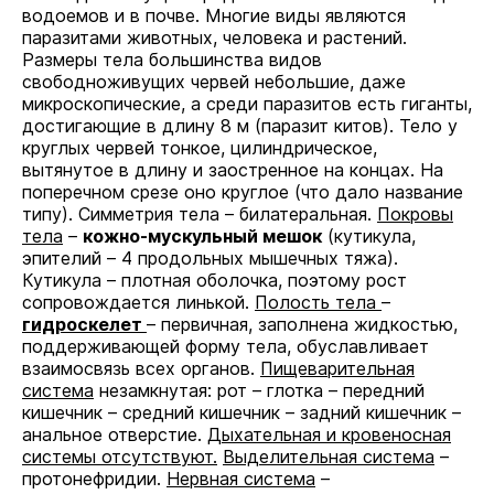
водоемов и в почве. Многие виды являются
паразитами животных, человека и растений.
Размеры тела большинства видов
свободноживущих червей небольшие, даже
микроскопические, а среди паразитов есть гиганты,
достигающие в длину 8 м (паразит китов). Тело у
круглых червей тонкое, цилиндрическое,
вытянутое в длину и заостренное на концах. На
поперечном срезе оно круглое (что дало название
типу). Симметрия тела – билатеральная.
Покровы
тела
–
кожно-мускульный мешок
(кутикула,
эпителий – 4 продольных мышечных тяжа).
Кутикула – плотная оболочка, поэтому рост
сопровождается линькой.
Полость тела
–
гидроскелет
– первичная, заполнена жидкостью,
поддерживающей форму тела, обуславливает
взаимосвязь всех органов.
Пищеварительная
система
незамкнутая: рот – глотка – передний
кишечник – средний кишечник – задний кишечник –
анальное отверстие.
Дыхательная и кровеносная
системы отсутствуют.
Выделительная система
–
протонефридии.
Нервная система
–