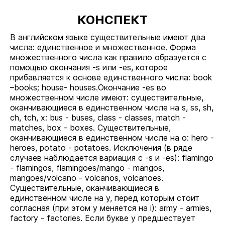
КОНСПЕКТ
В английском языке существительные имеют два
числа: единственное и множественное. Форма
множественного числа как правило образуется с
помощью окончания -s или -es, которое
прибавляется к основе единственного числа: book
–books; house- houses.Окончание -es во
множественном числе имеют: существительные,
оканчивающиеся в единственном числе на s, ss, sh,
ch, tch, x: bus - buses, class - classes, match -
matches, box - boxes. Существительные,
оканчивающиеся в единственном числе на o: hero -
heroes, potato - potatoes. Исключения (в ряде
случаев наблюдается вариация с -s и -es): flamingo
- flamingos, flamingoes/mango - mangos,
mangoes/volcano - volcanos, volcanoes.
Существительные, оканчивающиеся в
единственном числе на y, перед которым стоит
согласная (при этом y меняется на i): army - armies,
factory - factories. Если букве у предшествует