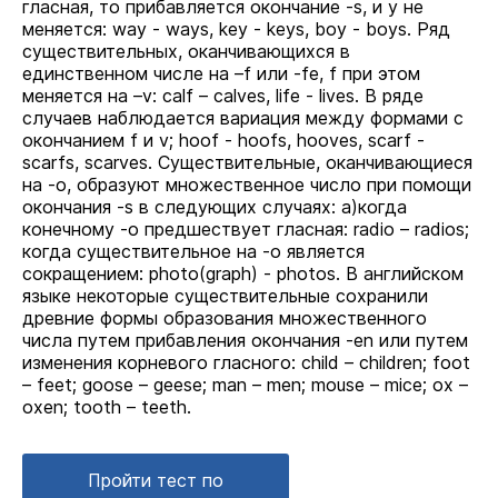
гласная, то прибавляется окончание -s, и у не
меняется: way - ways, key - keys, boy - boys. Ряд
существительных, оканчивающихся в
единственном числе на –f или -fe, f при этом
меняется на –v: calf – calves, life - lives. В ряде
случаев наблюдается вариация между формами с
окончанием f и v; hoof - hoofs, hooves, scarf -
scarfs, scarves. Существительные, оканчивающиеся
на -о, образуют множественное число при помощи
окончания -s в следующих случаях: а)когда
конечному -о предшествует гласная: radio – radios;
когда существительное на -о является
сокращением: photo(graph) - photos. В английском
языке некоторые существительные сохранили
древние формы образования множественного
числа путем прибавления окончания -en или путем
изменения корневого гласного: child – children; foot
– feet; goose – geese; man – men; mouse – mice; ox –
oxen; tooth – teeth.
Пройти тест по