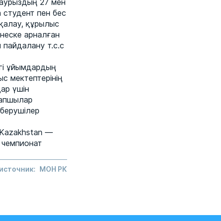
 наурыздың 27 мен
 студент пен бес
қалау, құрылыс
неске арналған
 пайдалану т.с.с
нгі ұйымдардың
ыс мектептерінің
дар үшін
рапшылар
 берушілер
 Kazakhstan —
 чемпионат
 источник:
МОН РК