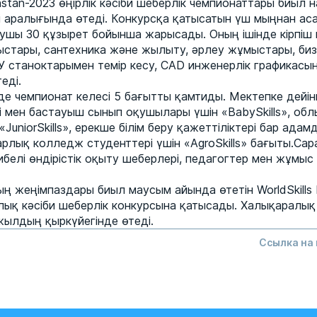
khstan-2023 өңірлік кәсіби шеберлік чемпионаттары биыл
і аралығында өтеді. Конкурсқа қатысатын үш мыңнан аса
ушы 30 құзырет бойынша жарысады. Оның ішінде кірпіш 
стары, сантехника және жылыту, әрлеу жұмыстары, биз
 станоктарымен темір кесу, CAD инженерлік графикасын
еді.
рде чемпионат келесі 5 бағытты қамтиды. Мектепке дейі
 мен бастауыш сынып оқушылары үшін «BabySkills», обл
JuniorSkills», ерекше білім беру қажеттіліктері бар адам
рарлық колледж студенттері үшін «AgroSkills» бағыты.Са
белі өндірістік оқыту шеберлері, педагогтер мен жұмыс
ың жеңімпаздары биыл маусым айында өтетін WorldSkills
лық кәсіби шеберлік конкурсына қатысады. Халықаралық
ылдың қыркүйегінде өтеді.
Ссылка на