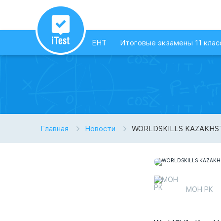
ЕНТ
Итоговые экзамены 11 клас
Главная
Новости
WORLDSKILLS KAZAKHS
МОН РК