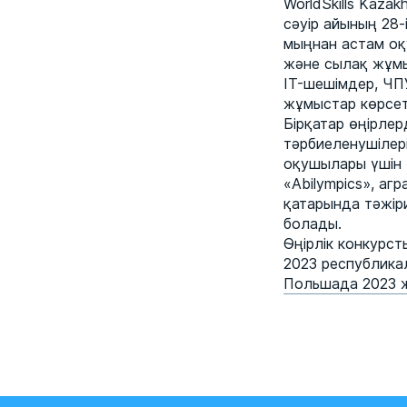
WorldSkills Kaza
сәуір айының 28-
мыңнан астам оқ
және сылақ жұмы
IT-шешімдер, ЧПУ
жұмыстар көрсет
Бірқатар өңірле
тәрбиеленушілері
оқушылары үшін «
«Abilympics», аг
қатарында тәжіри
болады.
Өңірлік конкурст
2023 республика
Польшада 2023 ж