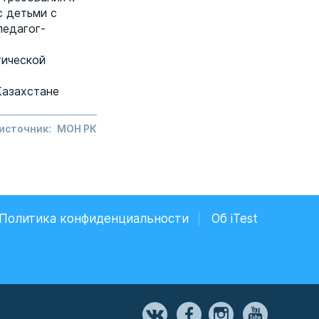
с детьми с
педагог-
гической
Казахстане
 источник:
МОН РК
Политика конфиденциальности
Об iTest