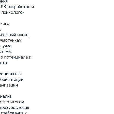
ения
 РК разработан и
 психолого-
ского
.
иальный орган,
участникам
олучие
стями,
го потенциала и
ента
 социальные
фориентации.
анизации
анализ
о его итогам
 трехуровневая
требования к