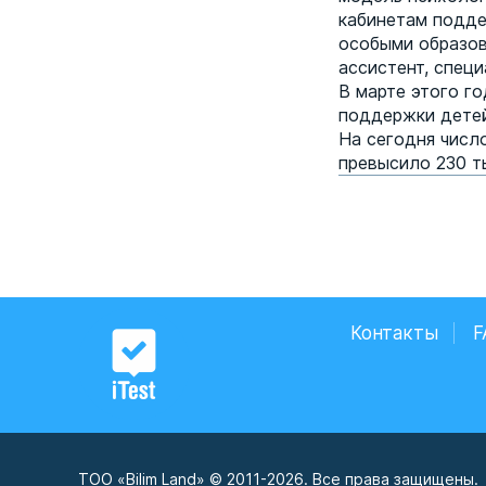
кабинетам подде
особыми образов
ассистент, спец
В марте этого г
поддержки детей
На сегодня числ
превысило 230 т
Контакты
F
ТОО «Bilim Land» © 2011-2026. Все права защищены.