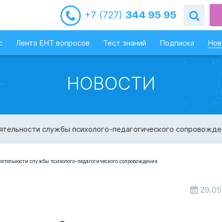
+7 (727)
344 95 95
с
Лента ЕНТ вопросов
Тест знаний
Подписка
Нов
НОВОСТИ
ятельности службы психолого-педагогического сопровожде
29.05