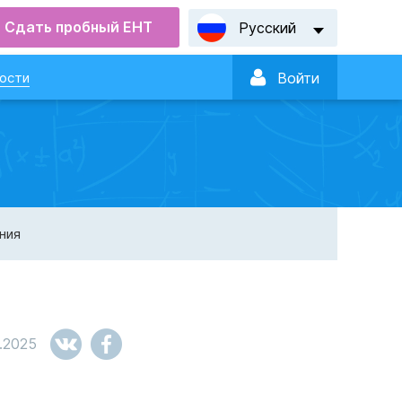
Сдать пробный ЕНТ
Русский

ости
Войти
ния
.2025