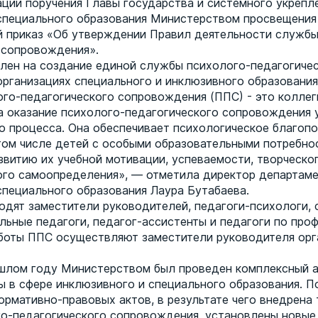
ации поручения Главы государства и системного укрепл
специального образования Министерством просвещения
 приказ «Об утверждении Правил деятельности службы
 сопровождения».
лен на создание единой службы психолого-педагогиче
рганизациях специального и инклюзивного образования
го-педагогического сопровождения (ППС) - это коллег
а оказание психолого-педагогического сопровождения 
о процесса. Она обеспечивает психологическое благоп
том числе детей с особыми образовательными потребно
звитию их учебной мотивации, успеваемости, творческо
го самоопределения», — отметила директор департам
специального образования Лаура Бутабаева.
одят заместители руководителей, педагоги-психологи,
льные педагоги, педагог-ассистенты и педагоги по про
боты ППС осуществляют заместители руководителя орг
шлом году Министерством был проведен комплексный 
ы в сфере инклюзивного и специального образования. П
ормативно-правовых актов, в результате чего внедрена
о-педагогического сопровождения, установлены новые 