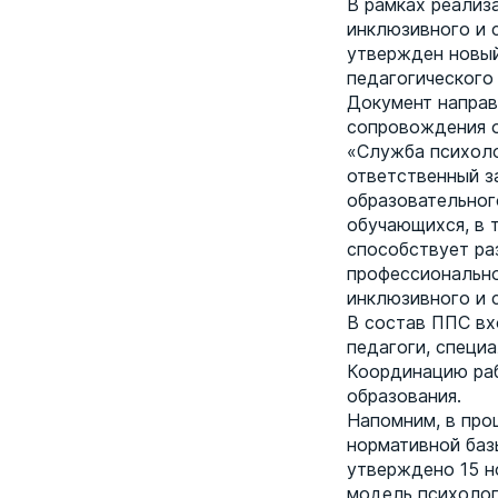
В рамках реализ
инклюзивного и 
утвержден новый
педагогического
Документ направ
сопровождения о
«Служба психоло
ответственный з
образовательног
обучающихся, в 
способствует ра
профессионально
инклюзивного и 
В состав ППС вх
педагоги, специа
Координацию ра
образования.
Напомним, в про
нормативной баз
утверждено 15 н
модель психолог