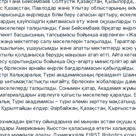
стрі Ғани Бейсембаев Солтүстік Қазақстан, Қызылорда,
с Қазақстан, Павлодар және Ұлытау облыстарының әкі
 барысында өңірлерде білім беру сапасын арттыру, өскел
ардың қауіпсіздігін қамтамасыз ету және оқушыларды т
мәселелері талқыланды. Ғани Бейсембаев бірқатар өңірл
лекет басшысының тапсырмасы бойынша әзірленген «Ж
жаңа мектептер салу мәселелерін талқылады. Тарапта
шылығын, үшауысымды және апатты мектептерді жою үш
ытылы қолданысқа берудің маңызын атап өтті. Айта кетей
есу қорытындысы бойынша Оқу-ағарту министрлігі әр ай
ң бірлескен арнайы өңірлік бағдарламасын қабылдайды.
стрі Халықаралық Түркі академиясының президенті Шаи
тар ынтымақтастықты нығайту, бірлескен жобаларды дам
 мәселелерді талқылады. Сонымен қатар, Академия жұмы
материалдарын әзірлеуге қатысты мәселелер қаралды. Е
алық Түркі академиясы – түркі әлемін зерттеу мақсатын
 Құрылтайшы елдер: Әзірбайжан, Қазақстан, Қырғызста
техникадан іріктеу ойындарына екі мыңнан астам оқушы 
аздары Американың Хьюстон қаласында өтетін халықара
ауға мүмкіндік алады. Дүниежүзілік FIRST Robotics қоз