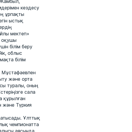
 Жамбыл,
мдерімен кездесу
ең ұрпақты
егін ыстық
ердің
айлы мектеп»
р оқушы
ін білім беру
ік, облыс
мақта білім
н Мұстафаевпен
ыту және орта
сы туралы, оның
стеріңізге сала
да құрылған
н және Түркия
қатысады. Ұлттық
лық чемпионатта
ғалысы аясында