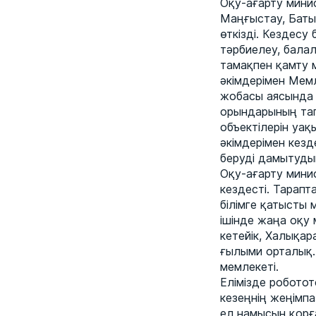
Оқу-ағарту мини
Маңғыстау, Баты
өткізді. Кездесу
тәрбиелеу, балал
тамақпен қамту 
әкімдерімен Мем
жобасы аясында 
орындарының тап
объектілерін уақ
әкімдерімен кезд
беруді дамытуды
Оқу-ағарту мини
кездесті. Тарап
білімге қатысты
ішінде жаңа оқу 
кетейік, Халықар
ғылыми орталық.
мемлекеті.
Елімізде робото
кезеңнің жеңімп
ел намысын қорғ