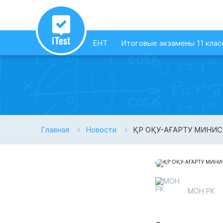
ЕНТ
Итоговые экзамены 11 клас
Главная
Новости
ҚР ОҚУ-АҒАРТУ МИНИ
МОН РК