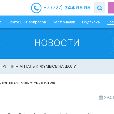
+7 (727)
344 95 95
с
Лента ЕНТ вопросов
Тест знаний
Подписка
Нов
НОВОСТИ
СТРЛІГІНІҢ АПТАЛЫҚ ЖҰМЫСЫНА ШОЛУ
29.0