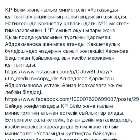
ҚР Білім және ғылым министрлігі «Ұстазыңды
құттықта!» акциясының қорытындысын шығарды.
Нәтижесінде Көкшетау қаласындағы №11 мектеп-
гимназиясының 1 "Г" сынып оқушылары және
Қызылорда қаласының тұрғыны Қарлығаш
Абдрахманова жеңімпаз атанды. Көкшетаулық
бүлдіршіндер өздерінің сынып жетекшісі Хасенова
Бақытжан Қайыркенқызын кәсіби мерекемен
құттықтады.
https://www.instagram.com/p/CUbw8fjJVay/?
utm_medium=copy_link Ал педагог Қарлығаш
Әбдірахманова ұстазы Әзиза Исахаеваға жылы
лебізін білдірді.
https://www.facebook.com/100007620699087/posts/2
Байқау жеңімпаздары ҚР Білім және ғылым
министрлігінің атынан естелік сыйлықтар алады.
Естеріңізге сала кетейік, бұған дейін мұғалімдердің
кәсіби мерекесі қарсаңында Білім және ғылым
министрлігі «Ұстазыңды құттықта» байқауын