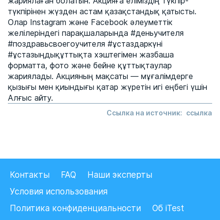
жариялаған болатын. Акцияға еліміздің түкпір-
түкпірінен жүзден астам қазақстандық қатысты.
Олар Instagram және Facebook әлеуметтік
желілеріндегі парақшаларында #деньучителя
#поздравьсвоегоучителя #ұстаздаркүні
#ұстазыңдықұттықта хэштегімен жазбаша
форматта, фото және бейне құттықтаулар
жариялады. Акцияның мақсаты — мұғалімдерге
қызығы мен қиындығы қатар жүретін игі еңбегі үшін
Алғыс айту.
Ссылка на источник:
cсылка
Контакты
FAQ
Наши эксперты
Условия использования
Политика конфиденциальности
Об iTest