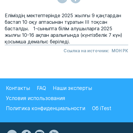
Еліміздің мектептерінде 2025 жылғы 9 қаңтардан
бастап 10 оқу аптасынан тұратын III тоқсан
басталды. 1-сыныпта білім алушыларға 2025
жылғы 10-16 ақпан аралығында (күнтізбелік 7 күн)
қосымша демалыс беріледі.
Ссылка на источник:
МОН РК
Контакты
FAQ
Наши эксперты
Условия использования
Политика конфиденциальности
Об iTest